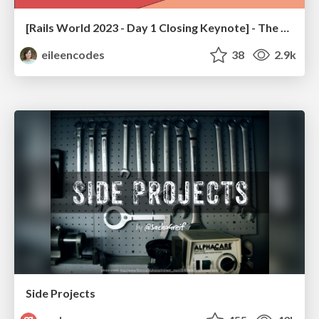
[Rails World 2023 - Day 1 Closing Keynote] - The Magic of Rails
eileencodes
38
2.9k
Side Projects