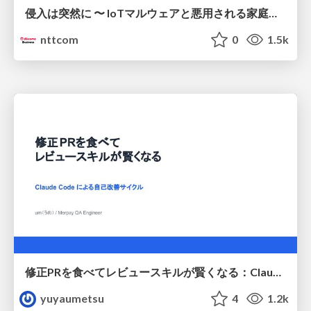
侵入は突然に 〜 IoTマルウェアと悪用される家庭の機器 ～ / When Intrusion Strikes: IoT Malware and the Abuse of Home Devices
nttcom
0
1.5k
修正PRを食べてレビュースキルが賢くなる：Claude Codeによる自己改善サイクル
yuyaumetsu
4
1.2k