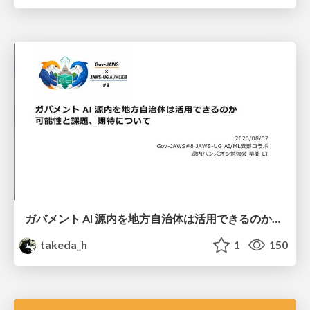
ガバメント AI 源内を地方自治体は活用できるのか 可能性と課題、期待について
takeda_h
1
150