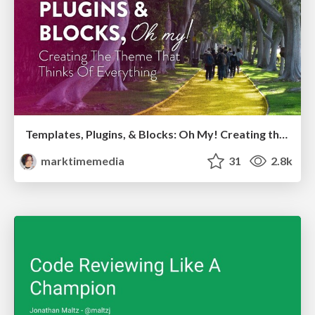
Templates, Plugins, & Blocks: Oh My! Creating the theme that thinks of everything
marktimemedia
31
2.8k