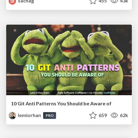
sachag
455
43k
10 Git Anti Patterns You Should be Aware of
lemiorhan
659
62k
PRO