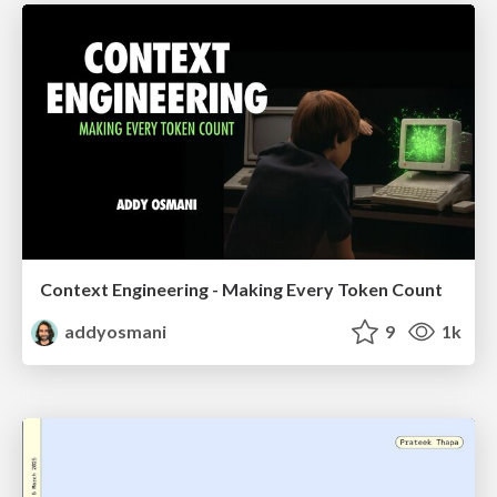
Context Engineering - Making Every Token Count
addyosmani
9
1k