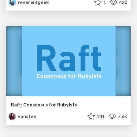
reverentgeek
1
420
Raft: Consensus for Rubyists
vanstee
141
7.6k