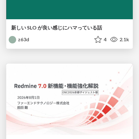
新しい SLO が良い感じにハマっている話
z63d
4
2.1k