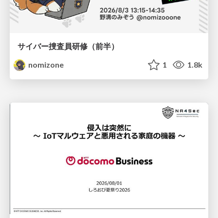
サイバー捜査員研修（前半）
nomizone
1
1.8k