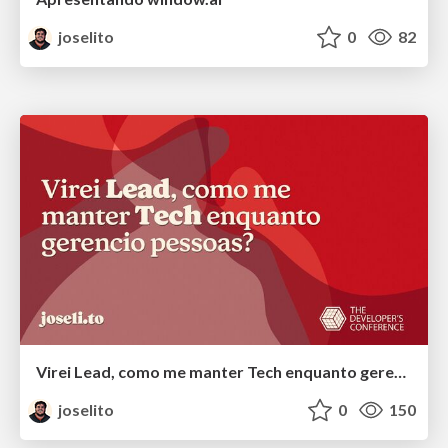
joselito
0
82
Virei Lead, como me manter Tech enquanto gerencio pessoas?
joselito
0
150