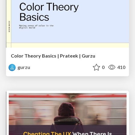
Color Theory Basics | Prateek | Gurzu
gurzu
0
410