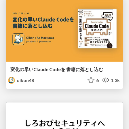
変化の早いClaude Codeを 書籍に落とし込む
oikon48
6
1.3k