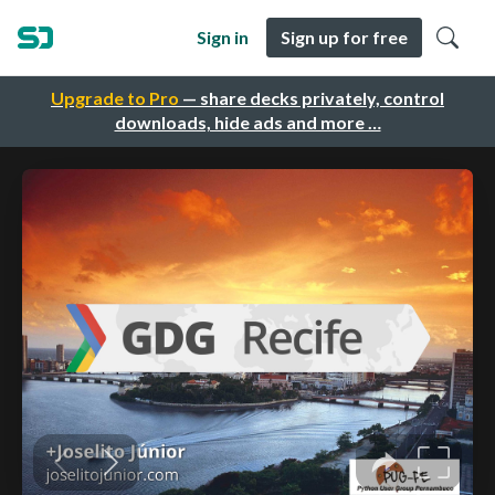
Sign in
Sign up for free
Upgrade to Pro
— share decks privately, control
downloads, hide ads and more …