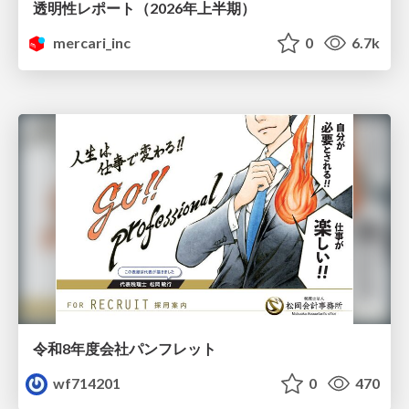
透明性レポート（2026年上半期）
mercari_inc
0
6.7k
令和8年度会社パンフレット
wf714201
0
470