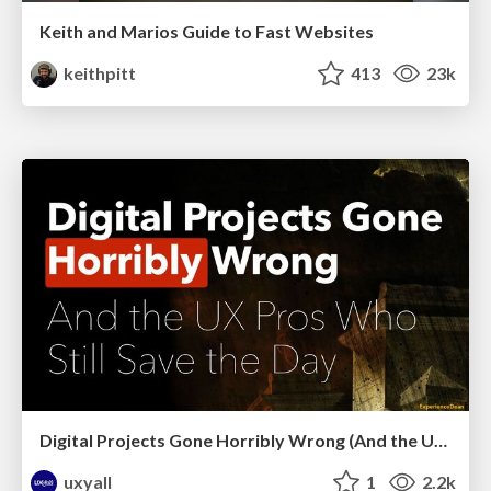
Keith and Marios Guide to Fast Websites
keithpitt
413
23k
Digital Projects Gone Horribly Wrong (And the UX Pros Who Still Save the Day) - Dean Schuster
uxyall
1
2.2k