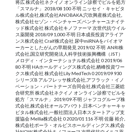
将広 株式会社ネクイノ オンライン診察でピルを処方
「スマルナ」 2018/08 100 不明 ニッセイ・キャピタ
ル株式会社,株式会社ANOBAKA,穴吹興産株式会社,
株式会社セゾン・ベンチャーズ,ベンチャーユナイテ
ッド株式会社 株式会社キノファーマ 次世代抗ウイル
ス薬開発 2018/09 1,000 不明 日本成長投資アライア
ンス株式会社 Craif株式会社 尿中miRNAをバイオマ
ーカーとしたがんの早期発見 2019/02 不明 ​ ANRI株
式会社,国立研究開発法人科学技術振興機構（JST）
メロディ・インターナショナル株式会社 0 2019/06
80 不明 HAホールディングス株式会社,栖峰投資ワー
クス株式会社 株式会社Lily MedTech 0 2019/09 930
シリーズB アルフレッサ株式会社,アフラック・イノ
ベーション・パートナーズ合同会社,株式会社三菱総
合研究所 株式会社ネクイノ オンライン診察でピルを
処方「スマルナ」 2019/09 不明 ジャフコグループ株
式会社,株式会社オールアバウト,日本ベンチャーキャ
ピタル株式会社,一般社団法人日本スタートアップ支
援協会 Mellia株式会社 0 2020/01 116 不明 佐藤 裕介,
株式会社ポーラ・オルビスホールディングス,株式会
社NOW 株式会社キノファーマ 次世代抗ウイルス薬