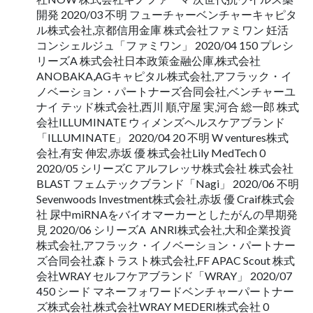
開発 2020/03 不明 フューチャーベンチャーキャピタ
ル株式会社,京都信用金庫 株式会社ファミワン 妊活
コンシェルジュ「ファミワン」 2020/04 150 プレシ
リーズA 株式会社日本政策金融公庫,株式会社
ANOBAKA,AGキャピタル株式会社,アフラック・イ
ノベーション・パートナーズ合同会社,ベンチャーユ
ナイ テッド株式会社,西川 順,守屋 実,河合 総一郎 株式
会社ILLUMINATE ウィメンズヘルスケアブランド
「ILLUMINATE」 2020/04 20 不明 W ventures株式
会社,有安 伸宏,赤坂 優 株式会社Lily MedTech 0
2020/05 シリーズC アルフレッサ株式会社 株式会社
BLAST フェムテックブランド「Nagi」 2020/06 不明
Sevenwoods Investment株式会社,赤坂 優 Craif株式会
社 尿中miRNAをバイオマーカーとしたがんの早期発
見 2020/06 シリーズA ​ ANRI株式会社,大和企業投資
株式会社,アフラック・イノベーション・パートナー
ズ合同会社,森トラスト株式会社,FF APAC Scout 株式
会社WRAY セルフケアブランド「WRAY」 2020/07
450 シード マネーフォワードベンチャーパートナー
ズ株式会社,株式会社WRAY MEDERI株式会社 0