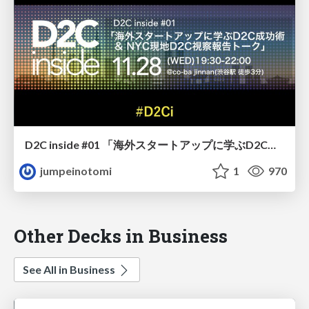
D2C inside #01 「海外スタートアップに学ぶD2Cの成功術 & NYC現地視察報告会」 納富パート / D2C inside 01 notomi
jumpeinotomi
1
970
Other Decks in Business
See All in Business