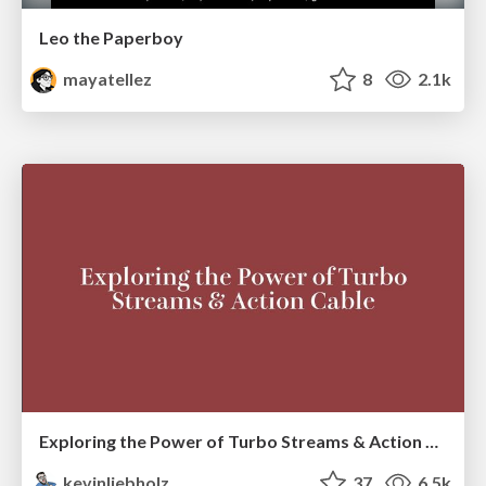
Leo the Paperboy
mayatellez
8
2.1k
Exploring the Power of Turbo Streams & Action Cable | RailsConf2023
kevinliebholz
37
6.5k