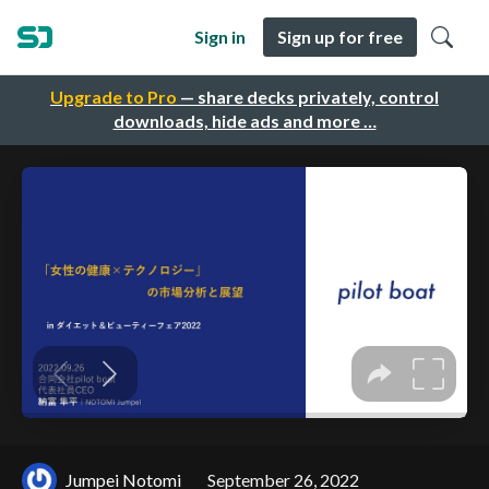
Sign in
Sign up for free
Upgrade to Pro
— share decks privately, control
downloads, hide ads and more …
Jumpei Notomi
September 26, 2022