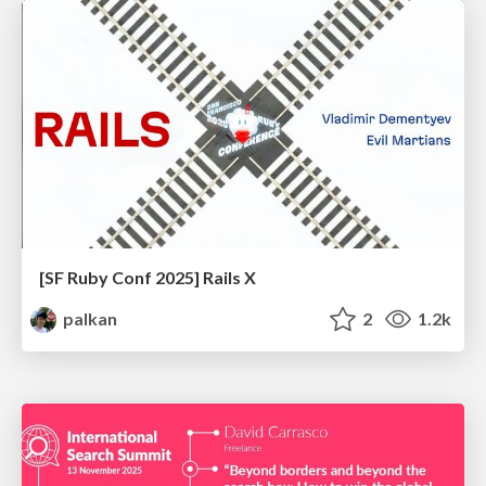
[SF Ruby Conf 2025] Rails X
palkan
2
1.2k