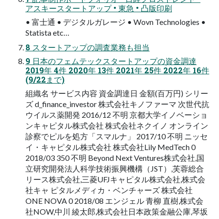
アスキースタートアップ • 東急 • 凸版印刷
• 富士通 • デジタルガレージ • Wovn Technologies •
Statista etc…
8 スタートアップの調査業務も担当
9 日本のフェムテックスタートアップの資金調達
2019年 4件 2020年 13件 2021年 25件 2022年 16件
(9/22まで)
組織名 サービス内容 資金調達日 金額(百万円) シリー
ズ d_finance_investor 株式会社キノファーマ 次世代抗
ウイルス薬開発 2016/12 不明 京都大学イノベーショ
ンキャピタル株式会社 株式会社ネクイノ オンライン
診察でピルを処方「スマルナ」 2017/10 不明 ニッセ
イ・キャピタル株式会社 株式会社Lily MedTech 0
2018/03 350 不明 Beyond Next Ventures株式会社,国
立研究開発法人科学技術振興機構（JST）,芙蓉総合
リース株式会社,三菱UFJキャピタル株式会社,株式会
社キャ ピタルメディカ・ベンチャーズ 株式会社
ONE NOVA 0 2018/08 エンジェル 青柳 直樹,株式会
社NOW,中川 綾太郎,株式会社日本政策金融公庫,琴坂