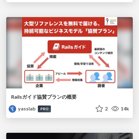
Railsガイド協賛プランの概要
yasslab
2
14k
PRO