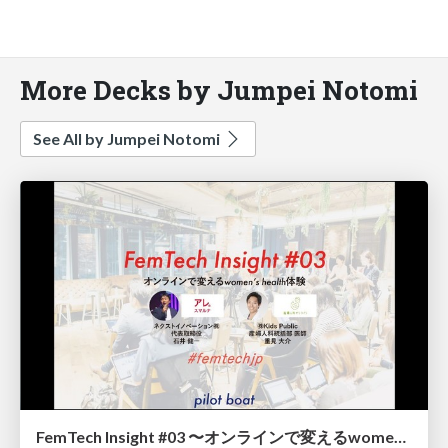
More Decks by Jumpei Notomi
See All by Jumpei Notomi
FemTech Insight #03 〜オンラインで変えるwomen's health体験 / FemTech Insight 03