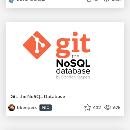
Git: the NoSQL Database
bkeepers
432
67k
PRO