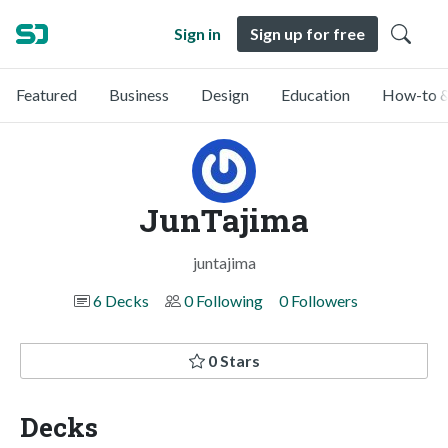
Sign in
Sign up for free
Featured
Business
Design
Education
How-to &
JunTajima
juntajima
6 Decks
0 Following
0 Followers
0 Stars
Decks