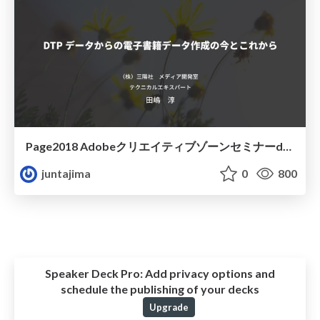
Page2018 Adobeクリエイティブゾーンセミナーd8-2スライド
juntajima
0
800
Speaker Deck Pro:
Add privacy options and
schedule the publishing of your decks
Upgrade