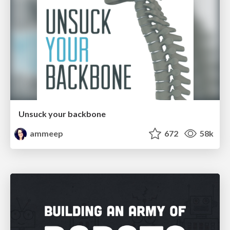
Unsuck your backbone
ammeep
672
58k