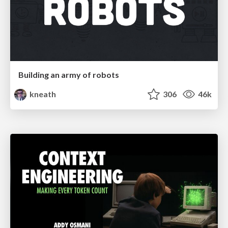
Building an army of robots
kneath
306
46k