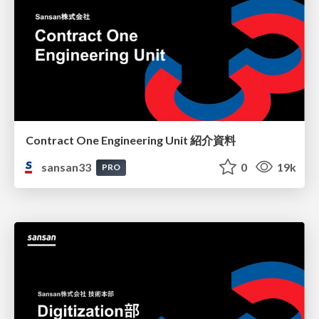
Contract One Engineering Unit 紹介資料
sansan33
0
19k
PRO