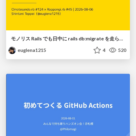
モノリス Rails でも日中に rails db:migrate を走らせたい！ / Daytime rails db:migrate on Monolithic Rails!
euglena1215
4
520