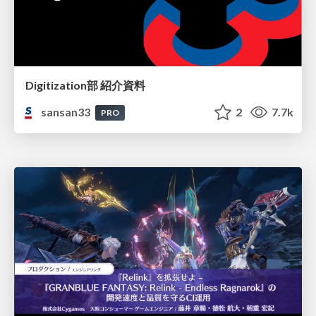
Digitization部 紹介資料
sansan33
2
7.7k
PRO