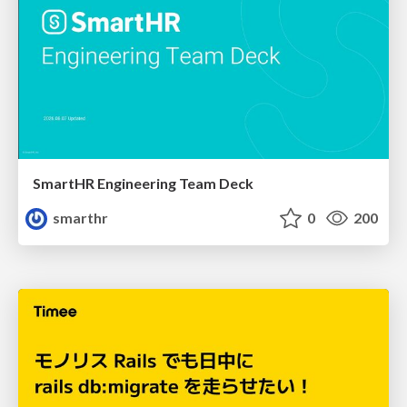
SmartHR Engineering Team Deck
smarthr
0
200