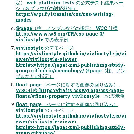
定） web-platform-tests の公式テスト結果ペー
ジ（各ブラウザの対応状況）
https://wpt.fyi/results/css/css-writing-
modes
@page（柱、ノンブルなどの指定） W3C 仕様
https://www.w3.org/TR/css-page-3/
vivliostyle での表示例
vivliostyle のデモページ
https://vivliostyle.github.io/vivliostyle.js/vi
ewer/vivliostyle-viewer.
html#x=https://jagat-xml-publishing-study-
group.github.io/cosmology/ @page（柱、ノン
ブルなどの指定）
float: page（ページに対する画像の回り込み）
W3C 仕様 https://drafts.csswg.org/css-page-
floats/#float-property vivliostyle での表示例
float: page（ページに対する画像の回り込み）
vivliostyle のデモページ
https://vivliostyle.github.io/vivliostyle.js/vi
ewer/vivliostyle-viewer.
html#x=https://jagat-xml-publishing-study-
group.github.io/