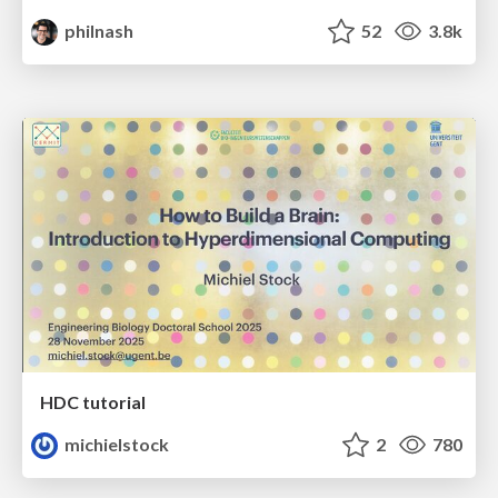
philnash
52
3.8k
HDC tutorial
michielstock
2
780