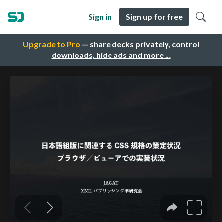
Sign in
Sign up for free
Upgrade to Pro
— share decks privately, control
downloads, hide ads and more …