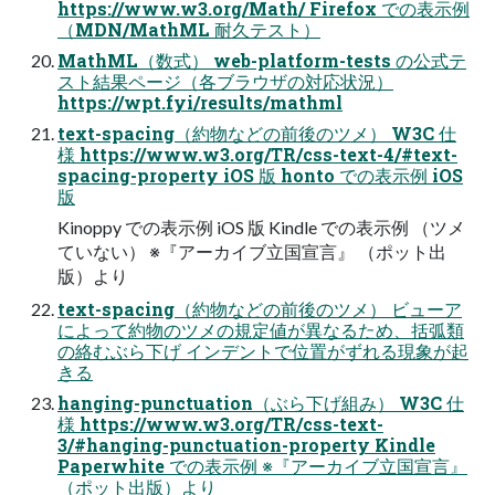
https://www.w3.org/Math/ Firefox での表示例
（MDN/MathML 耐久テスト）
MathML（数式） web-platform-tests の公式テ
スト結果ページ（各ブラウザの対応状況）
https://wpt.fyi/results/mathml
text-spacing（約物などの前後のツメ） W3C 仕
様 https://www.w3.org/TR/css-text-4/#text-
spacing-property iOS 版 honto での表示例 iOS
版
Kinoppy での表示例 iOS 版 Kindle での表示例 （ツメ
ていない） ※『アーカイブ立国宣言』 （ポット出
版）より
text-spacing（約物などの前後のツメ） ビューア
によって約物のツメの規定値が異なるため、括弧類
の絡むぶら下げ インデントで位置がずれる現象が起
きる
hanging-punctuation（ぶら下げ組み） W3C 仕
様 https://www.w3.org/TR/css-text-
3/#hanging-punctuation-property Kindle
Paperwhite での表示例 ※『アーカイブ立国宣言』
（ポット出版）より