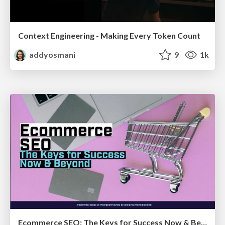
Context Engineering - Making Every Token Count
addyosmani
9
1k
Ecommerce SEO: The Keys for Success Now & Beyond - #SERPConf2024