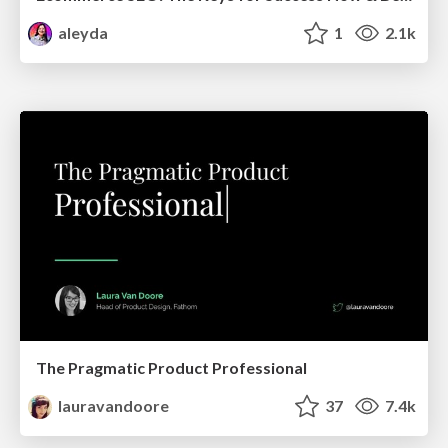
aleyda
1
2.1k
The Pragmatic Product Professional
lauravandoore
37
7.4k