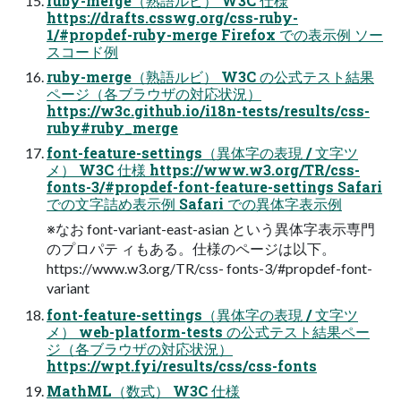
ruby-merge（熟語ルビ） W3C 仕様
https://drafts.csswg.org/css-ruby-
1/#propdef-ruby-merge Firefox での表示例 ソー
スコード例
ruby-merge（熟語ルビ） W3C の公式テスト結果
ページ（各ブラウザの対応状況）
https://w3c.github.io/i18n-tests/results/css-
ruby#ruby_merge
font-feature-settings（異体字の表現 / 文字ツ
メ） W3C 仕様 https://www.w3.org/TR/css-
fonts-3/#propdef-font-feature-settings Safari
での文字詰め表示例 Safari での異体字表示例
※なお font-variant-east-asian という異体字表示専門
のプロパテ ィもある。仕様のページは以下。
https://www.w3.org/TR/css- fonts-3/#propdef-font-
variant
font-feature-settings（異体字の表現 / 文字ツ
メ） web-platform-tests の公式テスト結果ペー
ジ（各ブラウザの対応状況）
https://wpt.fyi/results/css/css-fonts
MathML（数式） W3C 仕様