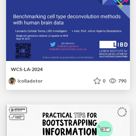
WCS-LA-2024
lcolladotor
0
790