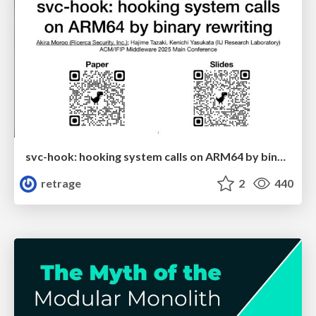
svc-hook: hooking system calls on ARM64 by binary rewriting
retrage
2
440