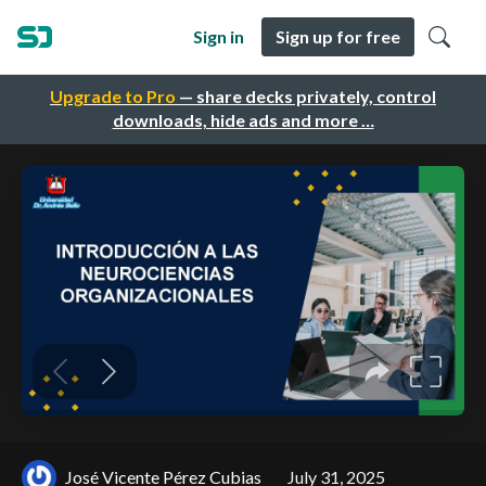
Sign in
Sign up for free
Upgrade to Pro
— share decks privately, control
downloads, hide ads and more …
José Vicente Pérez Cubias
July 31, 2025