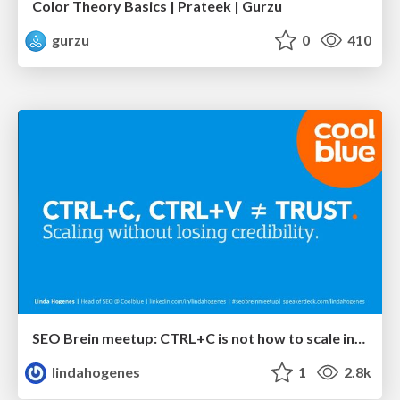
Color Theory Basics | Prateek | Gurzu
gurzu
0
410
SEO Brein meetup: CTRL+C is not how to scale international SEO
lindahogenes
1
2.8k