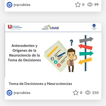
jvpcubias
0
99
Toma de Decisiones y Neurociencias
jvpcubias
0
150