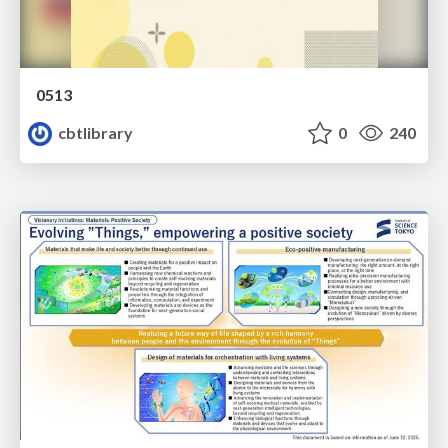
0513
cbtlibrary
0
240