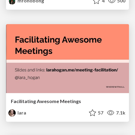
mfonobong
4
500
Facilitating Awesome Meetings
lara
57
7.1k