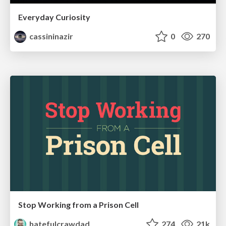
Everyday Curiosity
cassininazir
0
270
Stop Working from a Prison Cell
hatefulcrawdad
274
21k