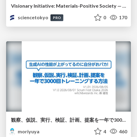
Visionary Initiative: Materials-Positive Society — Evolving “Things,” empowering a positive society | Science Tokyo
sciencetokyo
0
170
PRO
観察、仮説、実行、検証、計画、提案を一年で3000回トレーニングする方法/3000 Thinking Loops in 365 Days
moriyuya
4
460