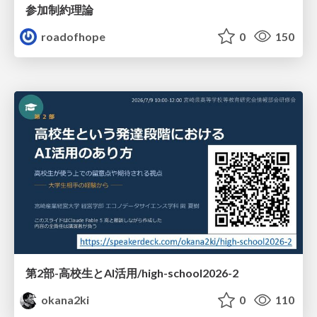
参加制約理論
roadofhope
0
150
第2部-高校生とAI活用/high-school2026-2
okana2ki
0
110