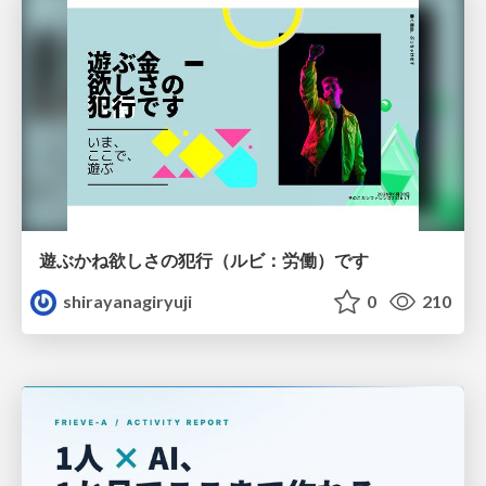
遊ぶかね欲しさの犯行（ルビ：労働）です
shirayanagiryuji
0
210