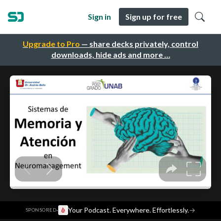
Sign in
Sign up for free
Upgrade to Pro
— share decks privately, control
downloads, hide ads and more …
·
Your Podcast. Everywhere. Effortlessly.
→
SPONSORED