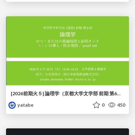
[2026前期火５] 論理学（京都大学文学部 前期 第6回）「かつとまたはの規則」
yatabe
0
450