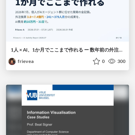
1人 × AI、1か月でここまで作れる ー 数年前の外注換算3.8〜7.4億円・241〜379人月分の作業を、AI費用 約10万円・31日で
frievea
0
300