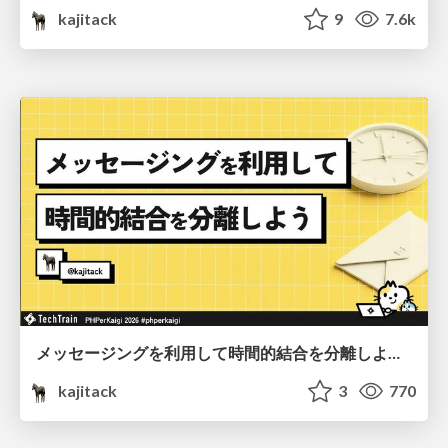
kajitack
9
7.6k
メッセージングを利用して時間的結合を分離しよう #phperkaigi
kajitack
3
770