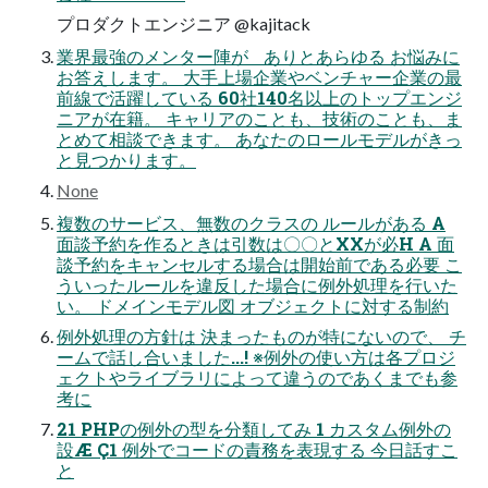
プロダクトエンジニア @kajitack
業界最強のメンター陣が ありとあらゆる お悩みに
お答えします。 大手上場企業やベンチャー企業の最
前線で活躍している 60社140名以上のトップエンジ
ニアが在籍。 キャリアのことも、技術のことも、ま
とめて相談できます。 あなたのロールモデルがきっ
と見つかります。
None
複数のサービス、無数のクラスの ルールがある A
面談予約を作るときは引数は〇〇とXXが必H A 面
談予約をキャンセルする場合は開始前である必要 こ
ういったルールを違反した場合に例外処理を行いた
い。 ドメインモデル図 オブジェクトに対する制約
例外処理の方針は 決まったものが特にないので、 チ
ームで話し合いました...! ※例外の使い方は各プロジ
ェクトやライブラリによって違うのであくまでも参
考に
21 PHPの例外の型を分類してみ 1 カスタム例外の
設Æ Ç1 例外でコードの責務を表現する 今日話すこ
と