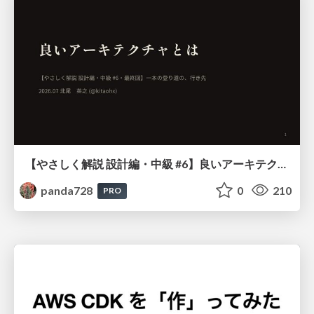
【やさしく解説 設計編・中級 #6】良いアーキテクチャとは ～ 一本の登り道の、行き先 ～
panda728
0
210
PRO