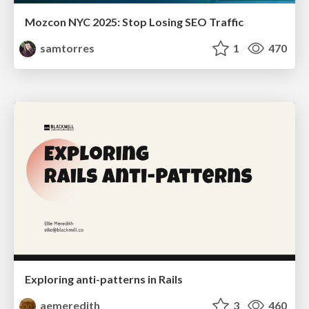
Mozcon NYC 2025: Stop Losing SEO Traffic
samtorres
1
470
Exploring anti-patterns in Rails
aemeredith
3
460