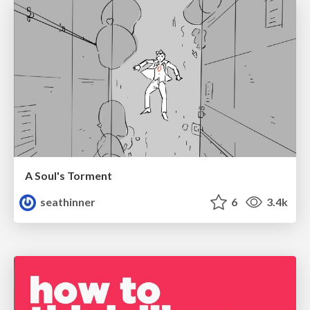
A Soul's Torment
seathinner
6
3.4k