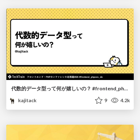
代数的データ型って何が嬉しいの？ #frontend_phpcon_do
kajitack
9
4.2k