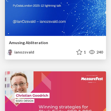
Amusing Abliteration
ianozsvald
1
240