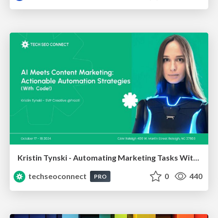
Kristin Tynski - Automating Marketing Tasks With AI
techseoconnect
0
440
PRO