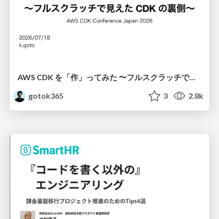
AWS CDK を「作」ってみた 〜フルスクラッチで見えた CDK の裏側〜 / aws-cdk-from-scratch
gotok365
3
2.8k