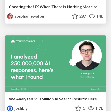
Cheating the UX When There Is Nothing More to Optimize - PixelPioneers
stephaniewalter
287
14k
We Analyzed 250 Million AI Search Results: Here's What I Found
joshbly
1
1.7k