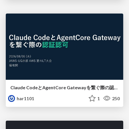
Claude CodeとAgentCore Gatewayを繋ぐ際の認証認可 / Authentication and authorization when connecting Claude Code with AgentCore Gateway
har1101
1
250