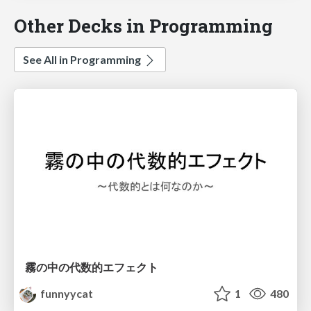
Other Decks in Programming
See All in Programming
霧の中の代数的エフェクト
funnyycat
1
480