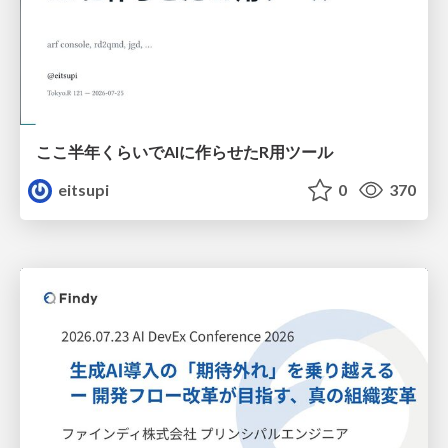
ここ半年くらいでAIに作らせたR用ツール
eitsupi
0
370