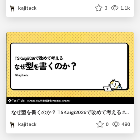
kajitack
3
1.1k
なぜ型を書くのか？ TSKaigi2026で改めて考える #tskaigi_smarthr
kajitack
0
480