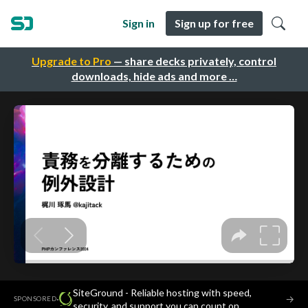
Sign in
Sign up for free
Upgrade to Pro
— share decks privately, control
downloads, hide ads and more …
SiteGround - Reliable hosting with speed,
·
→
SPONSORED
security, and support you can count on.