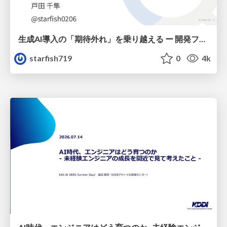
生成AI導入の「期待外れ」を乗り越える ー 開発フロー改革が目指す、真の組織変革
starfish719
0
4k