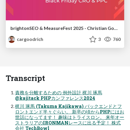
brightonSEO & MeasureFest 2025 - Christian Goodrich - Winning strategies for Black Friday CRO & PPC
cargoodrich
3
760
Transcript
責務を分離するための 例外設計 梶川 琢馬
@kajitack PHPカンファレンス2024
梶川 琢馬 (Takuma Kajikawa) バックエンドとフ
ロントエンド半々ぐらい。 新卒の頃からPHPにはお
世話になってます！ 趣味はトライスロン。 来年オー
ストラリアのIRONMANレースに出る予定！ 株式
会社 TechBowl