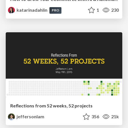
katarinadahlin
1
230
PRO
Reflections from 52 weeks, 52 projects
jeffersonlam
356
21k