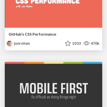
GitHub's CSS Performance
jonrohan
1033
470k