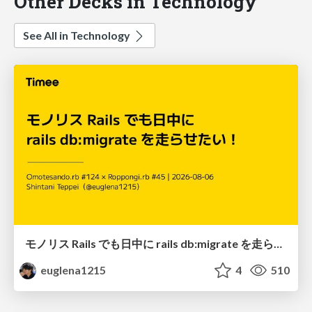
Other Decks in Technology
See All in Technology
モノリス Rails でも日中に rails db:migrate を走らせたい！ / Daytime rails db:migrate on Monolithic Rails!
euglena1215
4
510