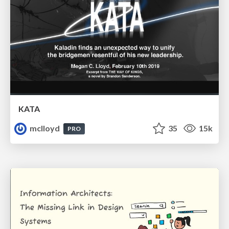
KATA
mclloyd
35
15k
PRO