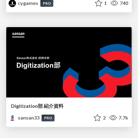
cygames
1
740
PRO
Digitization部 紹介資料
sansan33
2
7.7k
PRO