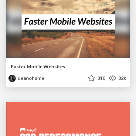
Faster Mobile Websites
deanohume
310
32k