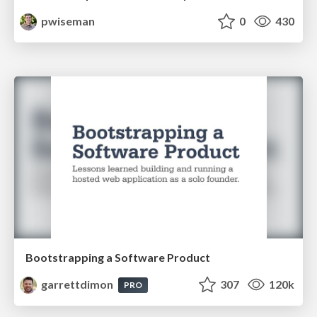
pwiseman
0
430
Bootstrapping a Software Product
garrettdimon
307
120k
PRO