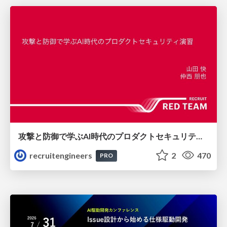
攻撃と防御で学ぶAI時代のプロダクトセキュリティ演習
recruitengineers
2
470
PRO