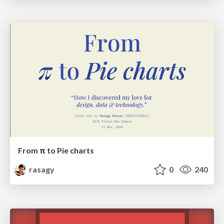
From π to Pie charts
rasagy
0
240