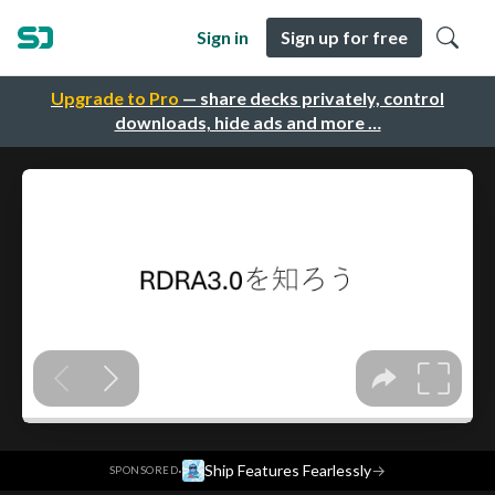
Sign in
Sign up for free
Upgrade to Pro
— share decks privately, control
downloads, hide ads and more …
·
Ship Features Fearlessly
→
SPONSORED