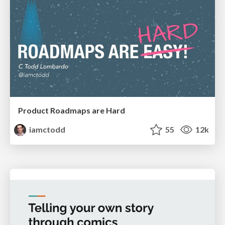
Product Roadmaps are Hard
iamctodd
55
12k