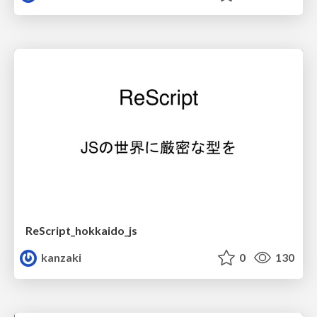
ReScript_hokkaido_js
kanzaki
0
130