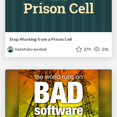
Stop Working from a Prison Cell
hatefulcrawdad
274
21k