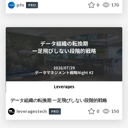
pfn
0
170
PRO
データ組織の転換期 一足飛びしない段階的戦略
leveragestech
0
150
PRO