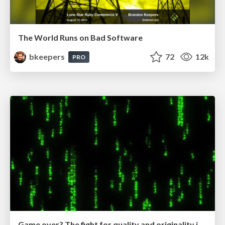
The World Runs on Bad Software
bkeepers
72
12k
PRO
Game over? The fight for quality and originality in the time of robots