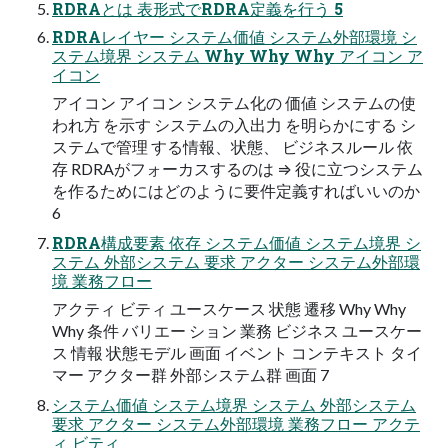
RDRAとは 表形式でRDRA定義を行う 5
RDRAレイヤー システム価値 システム外部環境 シ
ステム境界 システム Why Why Why アイコン ア
イコン
アイコン アイコン システム化の 価値 システムの使
われ方 を示す システムの入出力 を明らかにする シ
ステムで管理 する情報、状態、 ビジネスルール 依
存 RDRAがフォーカスするのは ⇒ 役に立つシステム
を作るためにはどのように要件定義すればいいのか
6
RDRA構成要素 依存 システム価値 システム境界 シ
ステム 外部システム 要求 アクター システム外部環
境 業務フロー
アクティ ビティ ユースケース 状態 遷移 Why Why
Why 条件 バリエー ション 業務 ビジネス ユースケー
ス 情報 状態モデル 画面 イベント コンテキスト タイ
マー アクター群 外部システム群 画面 7
システム価値 システム境界 システム 外部システム
要求 アクター システム外部環境 業務フロー アクテ
ィ ビティ