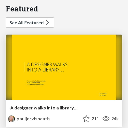
Featured
See All Featured
A designer walks into a library…
pauljervisheath
211
24k