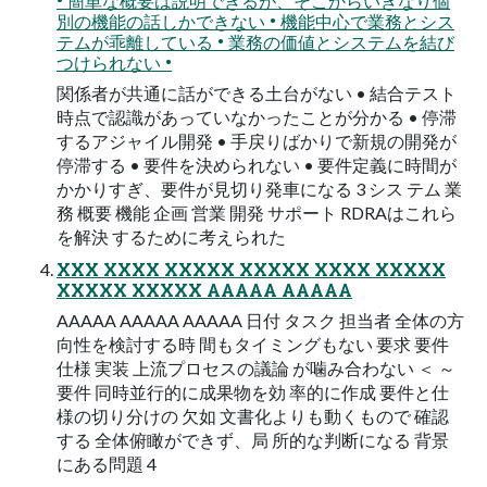
• 簡単な概要は説明できるが、そこからいきなり個
別の機能の話しかできない • 機能中心で業務とシス
テムが乖離している • 業務の価値とシステムを結び
つけられない •
関係者が共通に話ができる土台がない • 結合テスト
時点で認識があっていなかったことが分かる • 停滞
するアジャイル開発 • 手戻りばかりで新規の開発が
停滞する • 要件を決められない • 要件定義に時間が
かかりすぎ、要件が見切り発車になる 3 シス テム 業
務 概要 機能 企画 営業 開発 サポート RDRAはこれら
を解決 するために考えられた
XXX XXXX XXXXX XXXXX XXXX XXXXX
XXXXX XXXXX AAAAA AAAAA
AAAAA AAAAA AAAAA 日付 タスク 担当者 全体の方
向性を検討する時 間もタイミングもない 要求 要件
仕様 実装 上流プロセスの議論 が噛み合わない ＜ ～
要件 同時並行的に成果物を効 率的に作成 要件と仕
様の切り分けの 欠如 文書化よりも動くもので 確認
する 全体俯瞰ができず、局 所的な判断になる 背景
にある問題 4