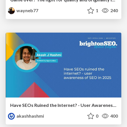
wayneb77
1
240
Have SEOs Ruined the Internet? - User Awareness of SEO in 2025
akashhashmi
0
400