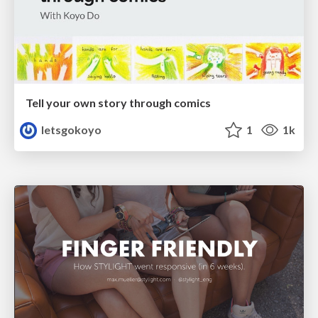
Tell your own story through comics
letsgokoyo
1
1k