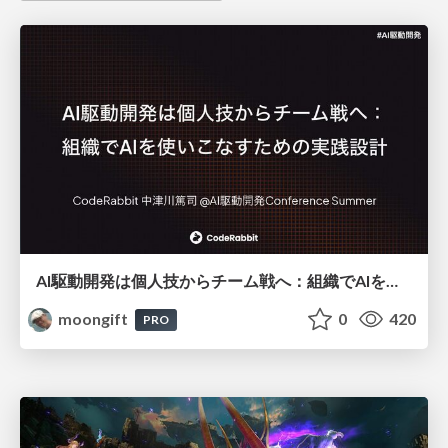
AI駆動開発は個人技からチーム戦へ：組織でAIを使いこなすための実践設計
moongift
0
420
PRO