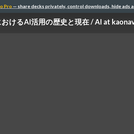
o Pro
— share decks privately, control downloads, hide ads 
AI活用の歴史と現在 / AI at kaonavi: Pas