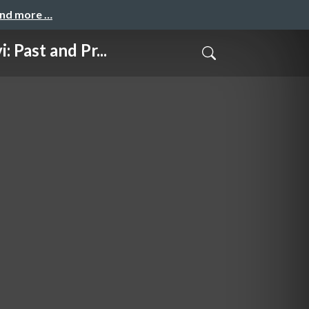
and more …
t and Pr...