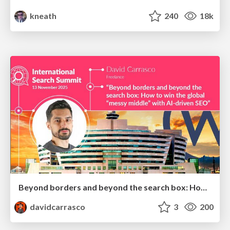
kneath
240
18k
Beyond borders and beyond the search box: How to win the global "messy middle" with AI-driven SEO
davidcarrasco
3
200