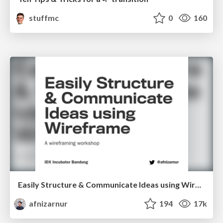
stuffmc
0
160
Easily Structure & Communicate Ideas using Wireframe
afnizarnur
194
17k