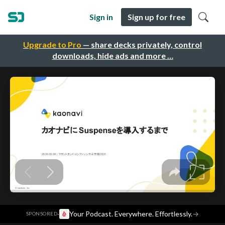
Sign in
Sign up for free
Upgrade to Pro
— share decks privately, control
downloads, hide ads and more …
·
Your Podcast. Everywhere. Effortlessly.
→
SPONSORED