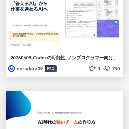
20260608_Codexの可能性_ノンプログラマー向け_大城追記
doradora09
0
750
PRO