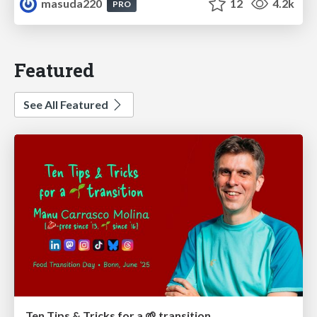
masuda220
12
4.2k
PRO
Featured
See All Featured
Ten Tips & Tricks for a 🌱 transition