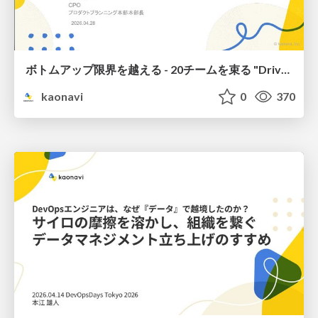
ボトムアップ限界を越える - 20チームを束る "Drive Map" / Beyond Bottom-Up: A 'Drive Map' for 20 Teams
kaonavi
0
370