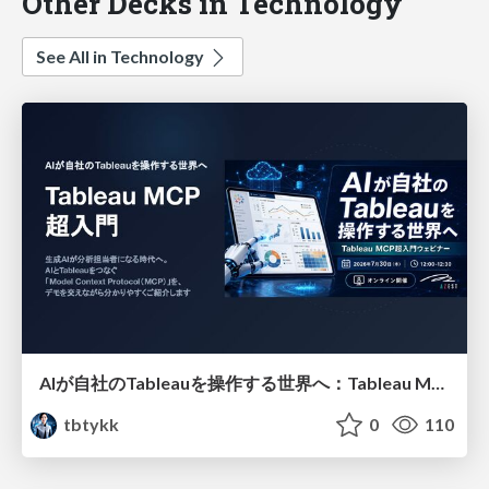
Other Decks in Technology
See All in Technology
AIが自社のTableauを操作する世界へ：Tableau MCP超入門
tbtykk
0
110