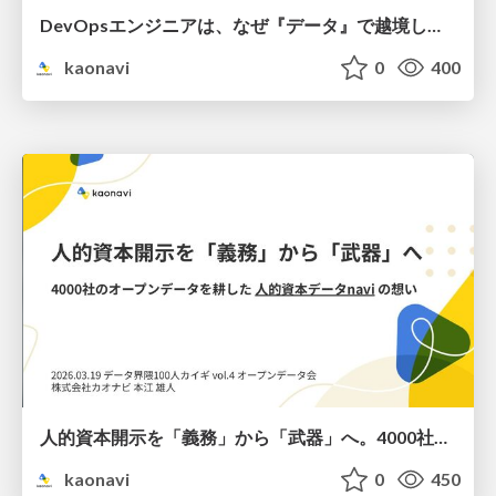
DevOpsエンジニアは、なぜ『データ』で越境したのか？：サイロの摩擦を溶かし、組織を繋ぐデータマネジメント立ち上げのすすめ / Why a DevOps Engineer Crossed the Border with 'Data': Melting Silos and Connecting Organizations Through Data Management
kaonavi
0
400
人的資本開示を「義務」から「武器」へ。4000社のオープンデータを耕した「人的資本データnavi」の想い / Turning Human Capital Disclosure from "Obligation" to "Weapon": The Vision Behind "Human Capital Data navi" and its 4,000 Companies Open Data
kaonavi
0
450