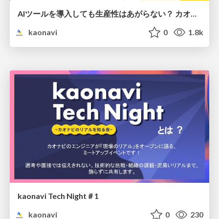
AIツールを導入しても生産性はあがらない？ カオナビが直面した 3つの壁と乗り越え方。/ Overcoming 3 Barriers to AI-Driven Productivity at kaonavi
kaonavi
0
1.8k
kaonavi Tech Night＃1
kaonavi
0
230