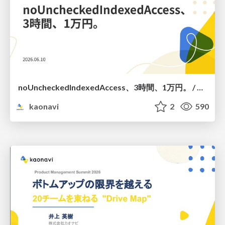
noUncheckedIndexedAccess、3時間、1万円。 / noUncheckedIndexedAccess, 3 Hours, 10,000 JPY.
kaonavi
2
590