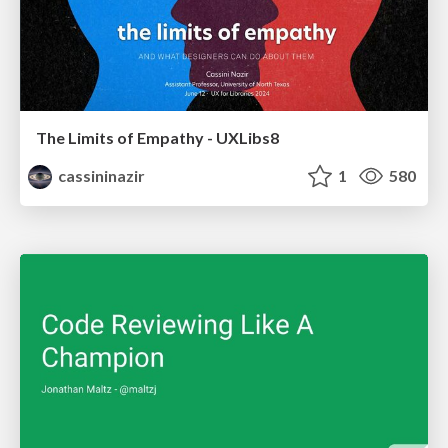
The Limits of Empathy - UXLibs8
cassininazir
1
580