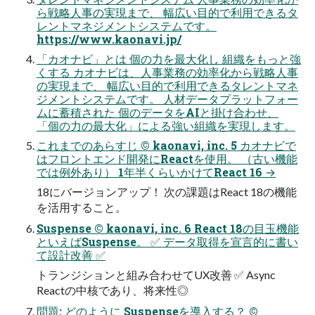
ら戦略⼈事の実現まで、 幅広い⽬的で利⽤できるタ
レントマネジメントシステムです。
https://www.kaonavi.jp/
「カオナビ」とは 個の⼒を最⼤化し 組織をもっと強
くする カオナビは、⼈事業務の効率化から戦略⼈事
の実現まで、 幅広い⽬的で利⽤できるタレントマネ
ジメントシステムです。 ⼈材データプラットフォー
ムに蓄積された 個のデータをAIと掛け合わせ、
「個の⼒の最⼤化」による強い組織を実現します。
これまでのあらすじ © kaonavi, inc. 5 カオナビで
はフロントエンド開発にReactを使用。 （古い機能
では例外あり） 1年半くらいかけてReact 16 →
18にバージョンアップ！ 次の課題はReact 18の機能
を活用すること。
Suspense © kaonavi, inc. 6 React 18の目玉機能
といえばSuspense。 ✅ データ取得を宣言的に書い
て設計改善 ✅
トランジションと組み合わせてUX改善 ✅ Async
Reactの中核であり、将来性◎
問題: どのように Suspenseを導入する？ ©