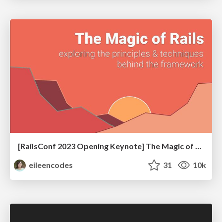
[RailsConf 2023 Opening Keynote] The Magic of Rails
eileencodes
31
10k