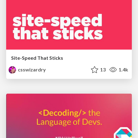
Site-Speed That Sticks
csswizardry
13
1.4k