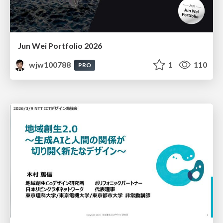
Jun Wei Portfolio 2026
wjw100788
1
110
PRO