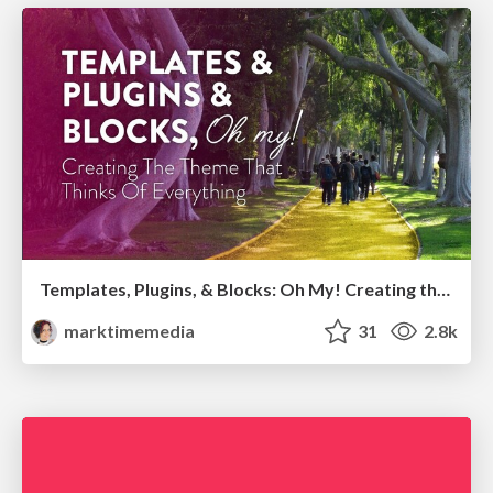
Templates, Plugins, & Blocks: Oh My! Creating the theme that thinks of everything
marktimemedia
31
2.8k