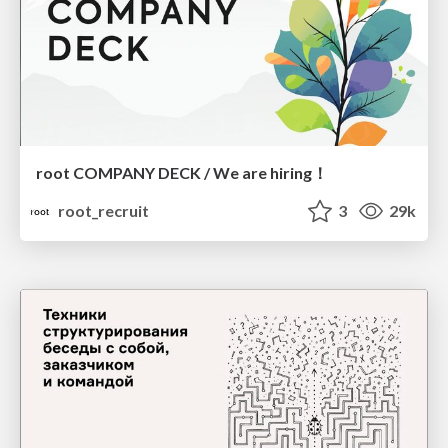
root COMPANY DECK / We are hiring！
root_recruit
3
29k