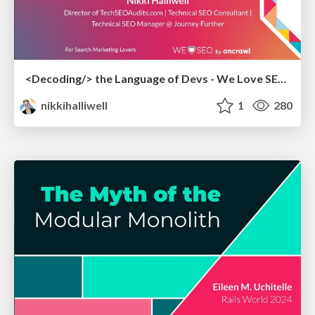
<Decoding/> the Language of Devs - We Love SEO 2024
nikkihalliwell
1
280