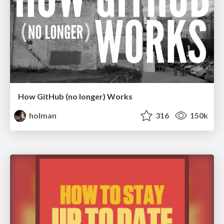
How GitHub (no longer) Works
holman
316
150k