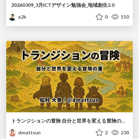
20260309_3月ICTデザイン勉強会_地域創生2.0
a2k
0
150
トランジションの冒険 自分と世界を変える冒険の書 / Transition Adventure
dmattsun
2
230