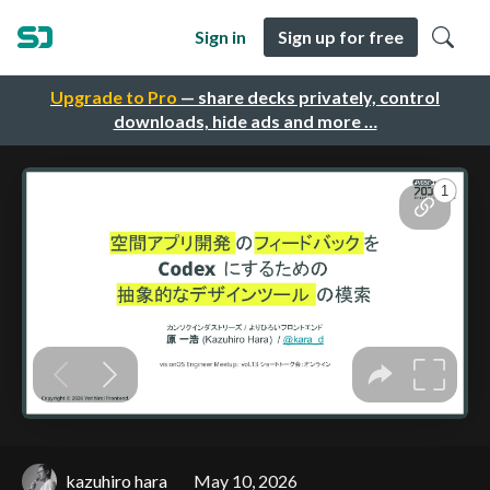
Sign in
Sign up for free
Upgrade to Pro
— share decks privately, control
downloads, hide ads and more …
kazuhiro hara
May 10, 2026