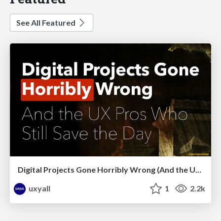
See All Featured
Digital Projects Gone Horribly Wrong (And the UX Pros Who Still Save the Day) - Dean Schuster
uxyall
1
2.2k