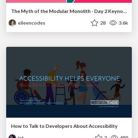
The Myth of the Modular Monolith - Day 2 Keynote - Rails World 2024
eileencodes
28
3.6k
How to Talk to Developers About Accessibility
jct
2
480