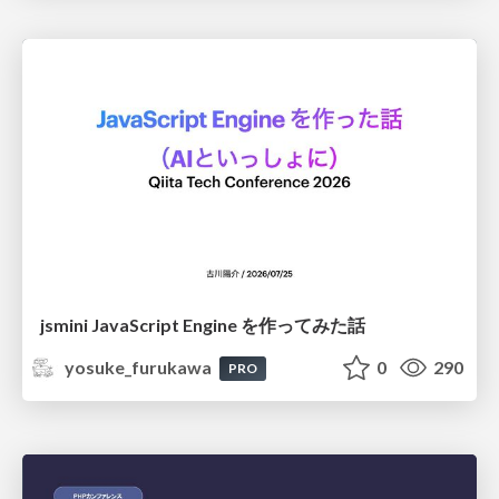
jsmini JavaScript Engine を作ってみた話
yosuke_furukawa
0
290
PRO