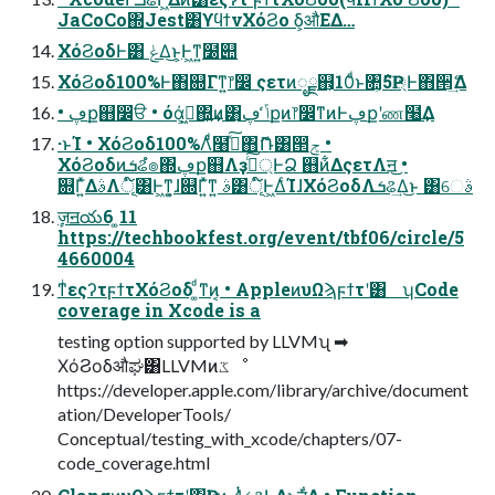
JaCoCo΍Jest͸ϒϥϯνΧόϨο δ͕औΕΔ…
ΧόϨοδͰ͸ ݟΔ͜ͱ͕Ͱ͖ͳ͍໰୊
ΧόϨοδ100%Ͱ΋଍Γͳ͍෦෼ ςετͷೖྗ஋͕10ͩͱ৚͕݅5Ҏ্Ͱ΋੒ޭ͢Δ
• ڥք஋෼ੳ • όά͕ى͖΍͍͢ͷ͸͜͏ݴͬͨ ڥքͷ෦෼ͳͷͰڥքʹண໨͢Δ
·ͱΊ • ΧόϨοδ100%Λͨͩ໨ࢦͯ͠΋ޮՌ͸൒ݮ •
ΧόϨοδͷܭଌํ๏΍ڥք஋Λҙ্ࣝͨ͠ͰՁ ஋ͷ͋ΔςετΛॻ͜͏ •
଍Γ͍ͯΔࣄΛূ໌͸Ͱ͖ͳ͍͕ɺ଍Γ͍ͯͳ͍ ࣄ͸ূ໌Ͱ͖ΔͨΊɺΧόϨοδΛܭଌ͢Δ͜ͱ ͸େࣄ
ٕज़ॻయ6 ͚11
https://techbookfest.org/event/tbf06/circle/5
4660004
ͳͥεςʔτϝϯτΧόϨοδ ͚ͩͳͷ͔ • AppleͷυΩϡϝϯτʹ͸ ʮCode
coverage in Xcode is a
testing option supported by LLVMʯ ➡
ΧόϨοδऔಘ͸LLVMͷػೳ
https://developer.apple.com/library/archive/document
ation/DeveloperTools/
Conceptual/testing_with_xcode/chapters/07-
code_coverage.html