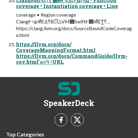
ClangͷυΩϡϝϯτʹ͸ҎԼͷ 4͕ͭܭଌͰ͖Δͱॻ͍ͯ͋Δ • Function
coverage • Instantiation coverage • Line
coverage • Region coverage
ClangͰ৭ʑऔΕΔͳΒಉ͡LLVM࢖͏SwiftͰ΋औΕͳ͍͔ͳ…
https://clang.llvm.org/docs/SourceBasedCodeCoverag
e.html
https://llvm.org/docs/
CoverageMappingFormat.html
https://llvm.org/docs/CommandGuide/llvm-
cov.html ͦͷଞࢀߟURL
SpeakerDeck
Top Categories