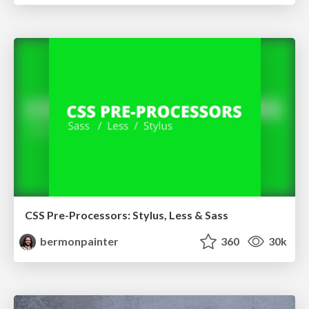
CSS Pre-Processors: Stylus, Less & Sass
bermonpainter
360
30k