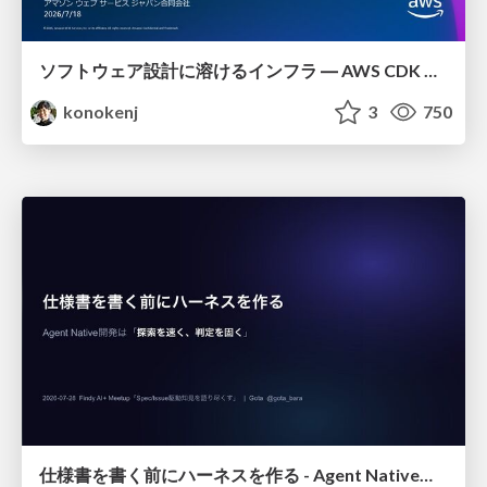
ソフトウェア設計に溶けるインフラ ― AWS CDK のインフラ認識論
konokenj
3
750
仕様書を書く前にハーネスを作る - Agent Native開発は「探索を速く、判定を固く」