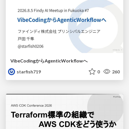
VibeCodingからAgenticWorkflowへ
starfish719
0
260