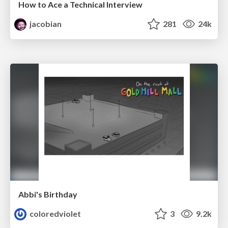
How to Ace a Technical Interview
jacobian
281
24k
Abbi's Birthday
coloredviolet
3
9.2k