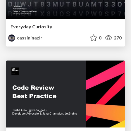
Everyday Curiosity
cassininazir
0
270