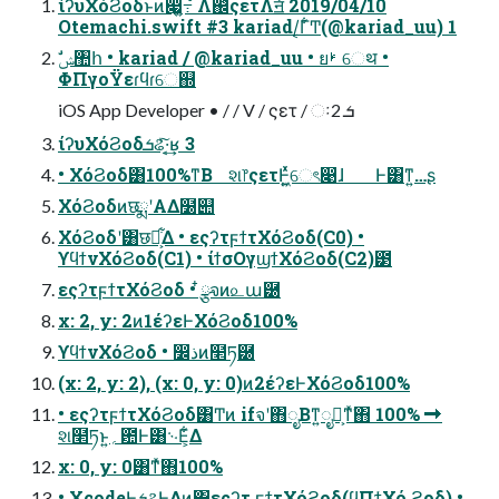
ίʔυΧόϨοδͱͷ෇͖߹͍ํ Λ஌ͬͯςετΛॻ͘ 2019/04/10
Otemachi.swift #3 kariad/͔Γ͋Ͳ(@kariad_uu) 1
ΦΠγοΫεɾϥɾେ஍
iOS App Developer • / / V / ςετ / ઃܭ 2
ίʔυΧόϨοδܭଌͯ͠·͔͢ʁ 3
• ΧόϨοδ͸100%ͳΒ શ෦ςετͰ͖͍ͯͯେৎ෉ɺ Ͱ͸ͳ͍…ʂ
ΧόϨοδͷछྨʹΑΔ໰୊
ΧόϨοδʹ͸छྨ͕͋Δ • εςʔτϝϯτΧόϨοδ(C0) •
ϒϥϯνΧόϨοδ(C1) • ίϯσΟγϣϯΧόϨοδ(C2)౳
εςʔτϝϯτΧόϨοδ • ໋ྩจͷ௨ա཰
x: 2, y: 2ͷ1έʔεͰΧόϨοδ100%
ϒϥϯνΧόϨοδ • ෼ذͷ໢ཏ཰
(x: 2, y: 2), (x: 0, y: 0)ͷ2έʔεͰΧόϨοδ100%
• εςʔτϝϯτΧόϨοδ͸Ͳͷ ifจʹ΋ೖΒͳ͍ೖྗ͕ͳͯ͘΋ 100% ➡
શ໢ཏͱ͍͏؍఺Ͱ͸࿙Ε͕͋Δ
x: 0, y: 0͸ͳͯ͘΋100%
• XcodeͰܭଌͰ͖Δͷ͸εςʔτ ϝϯτΧόϨοδ(ϥΠϯΧό Ϩοδ) •