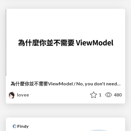
為什麼你並不需要ViewModel / No, you don't need a ViewModel
lovee
1
480