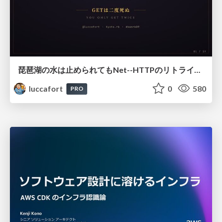
琵琶湖の水は止められてもNet--HTTPのリトライは止められない / You might be able to stop the water flow of Lake Biwa but you can't stop Net::HTTP retries
luccafort
0
580
PRO