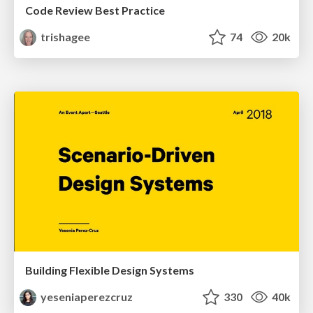
Code Review Best Practice
trishagee
74
20k
Building Flexible Design Systems
yeseniaperezcruz
330
40k