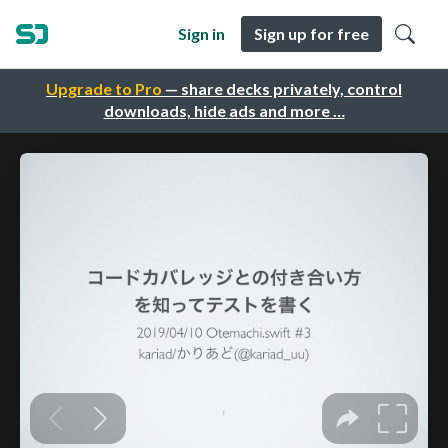
Sign in
Sign up for free
Upgrade to Pro
— share decks privately, control
downloads, hide ads and more …