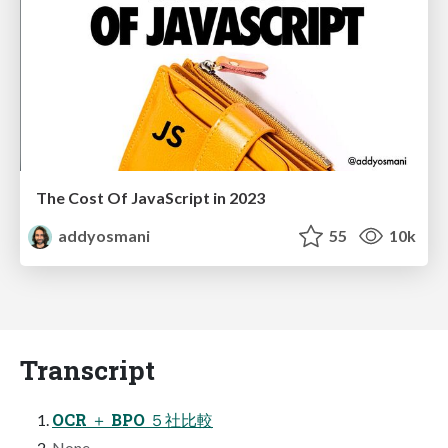
The Cost Of JavaScript in 2023
addyosmani
55
10k
Transcript
OCR ＋ BPO ５社比較
None