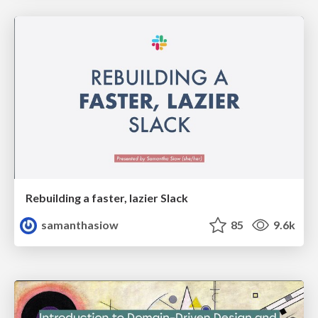
Rebuilding a faster, lazier Slack
samanthasiow
85
9.6k