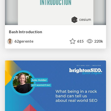
Bash Introduction
62gerente
615
220k