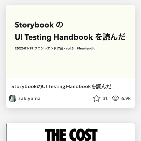
StorybookのUI Testing Handbookを読んだ
zakiyama
31
6.9k