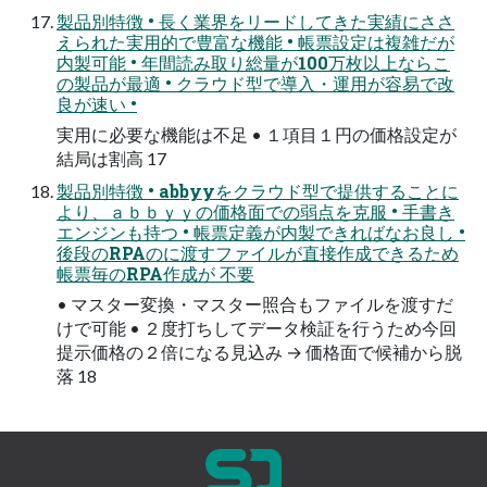
製品別特徴 • 長く業界をリードしてきた実績にささ
えられた実用的で豊富な機能 • 帳票設定は複雑だが
内製可能 • 年間読み取り総量が100万枚以上ならこ
の製品が最適 • クラウド型で導入・運用が容易で改
良が速い •
実用に必要な機能は不足 • １項目１円の価格設定が
結局は割高 17
製品別特徴 • abbyyをクラウド型で提供することに
より、ａｂｂｙｙの価格面での弱点を克服 • 手書き
エンジンも持つ • 帳票定義が内製できればなお良し •
後段のRPAのに渡すファイルが直接作成できるため
帳票毎のRPA作成が 不要
• マスター変換・マスター照合もファイルを渡すだ
けで可能 • ２度打ちしてデータ検証を行うため今回
提示価格の２倍になる見込み → 価格面で候補から脱
落 18