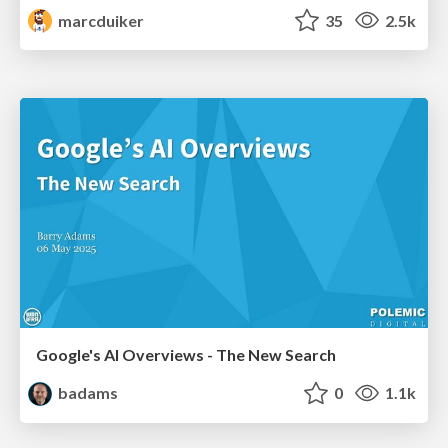
marcduiker
35
2.5k
Google's AI Overviews - The New Search
badams
0
1.1k