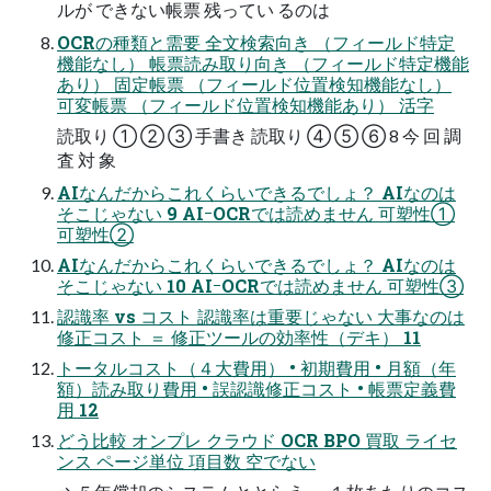
ルが できない帳票 残ってい るのは
OCRの種類と需要 全文検索向き （フィールド特定
機能なし） 帳票読み取り向き （フィールド特定機能
あり） 固定帳票 （フィールド位置検知機能なし）
可変帳票 （フィールド位置検知機能あり） 活字
読取り ① ② ③ 手書き 読取り ④ ⑤ ⑥ 8 今 回 調
査 対 象
AIなんだからこれくらいできるでしょ？ AIなのは
そこじゃない 9 AIｰOCRでは読めません 可塑性①
可塑性②
AIなんだからこれくらいできるでしょ？ AIなのは
そこじゃない 10 AIｰOCRでは読めません 可塑性③
認識率 vs コスト 認識率は重要じゃない 大事なのは
修正コスト ＝ 修正ツールの効率性（デキ） 11
トータルコスト（４大費用） • 初期費用 • 月額（年
額）読み取り費用 • 誤認識修正コスト • 帳票定義費
用 12
どう比較 オンプレ クラウド OCR BPO 買取 ライセ
ンス ページ単位 項目数 空でない