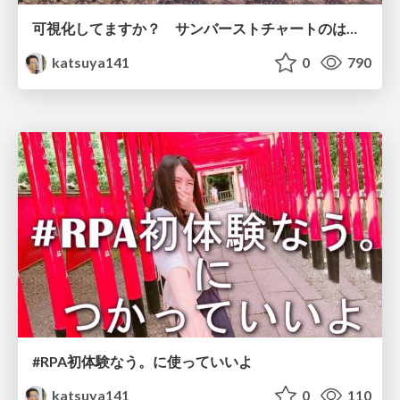
可視化してますか？ サンバーストチャートのはなし
katsuya141
0
790
#RPA初体験なう。に使っていいよ
katsuya141
0
110