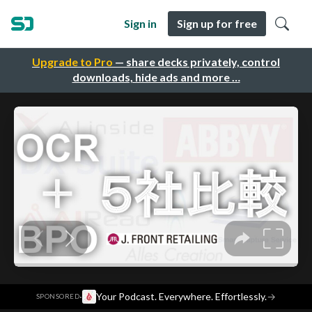
Sign in
Sign up for free
Upgrade to Pro
— share decks privately, control
downloads, hide ads and more …
·
Your Podcast. Everywhere. Effortlessly.
→
SPONSORED