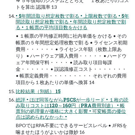
⇒ ５年償却のシステムととらえ １枚あたりのコス
トを算出 認識率 13
• 5年間読取り想定枚数で割る • 上限枚数で割る • 5年
間読取り想定枚数で割る • 年間読取り想定枚数で割
る • １帳票の平均項目数をかける
• １帳票の平均修正時間に社内単価を かける • その
帳票の５年間想定処理枚数で割 る • ライセンス初期
費用・・・・・・ • ライセンス年額（枚数上限あ
り） • ハードウェア購入費用・・・・・ • ハードウ
ェア年間保守料・・・・ • 読み取り項目毎課
金・・・・・・ • 誤認識修正コスト・・・・・・・
• 帳票定義費用・・・・・・・・・ それぞれの費用
項目から１枚あたりの単価へ換算 14
比較結果（別紙） 15
総評 • ほぼ同等ながらPSCSが一歩リード • １枚の読
み取りコストは120～160円（PRA費用別途） • 帳
票別の処理量が価格に大きく影響 • 可変帳票の優位
点は認められなかった •
BPOではRPA不要にできるサービスレベル • JFRSを
噛ませたほうがよいかは微妙 16