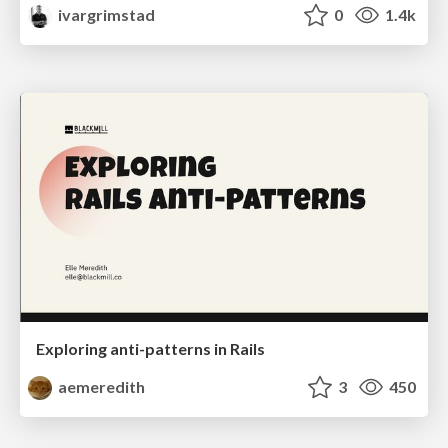
ivargrimstad
0
1.4k
Exploring anti-patterns in Rails
aemeredith
3
450