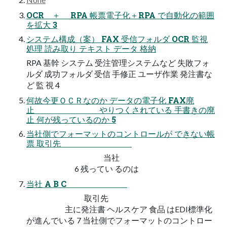
OCR ＋ RPA 帳票電子化＋RPA で自動化の範囲
を拡大 3
システム構成（案） FAX 受信フォルダ OCR 監視
処理 読み取り テキスト データ 格納
RPA 基幹 システム 受注管理システムなど 失敗フォ
ルダ 成功フォルダ 受信 手修正 ユーザ作業 発注書な
ど 監 視 4
何故今更ＯＣＲなのか データの電子化 FAX廃
止 やりつくされている 手書きの廃
止 何が残っているのか 5
当社側でフォーマットのコントロールが できない帳
票 取引先
当社
6 残ってい るのは
当社 A B C
取引先
主に発注書 ヘルスケア 食品 はEDI標準化
が進んでいる 7 当社側でフォーマットのコントロー