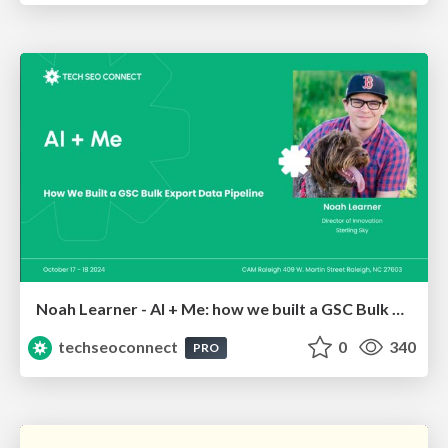
Noah Learner - AI + Me: how we built a GSC Bulk Export data pipeline
techseoconnect
0
340
PRO