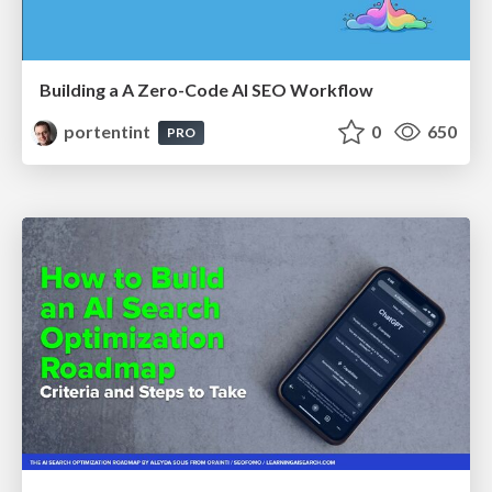
Building a A Zero-Code AI SEO Workflow
portentint
0
650
PRO