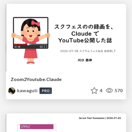
Zoom2Youtube.Claude
kawaguti
4
570
PRO