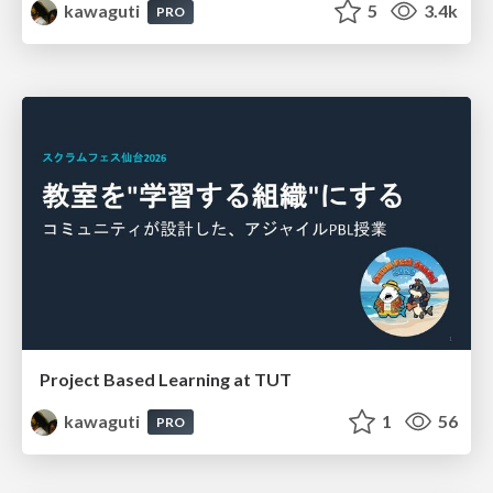
kawaguti
5
3.4k
PRO
Project Based Learning at TUT
kawaguti
1
56
PRO