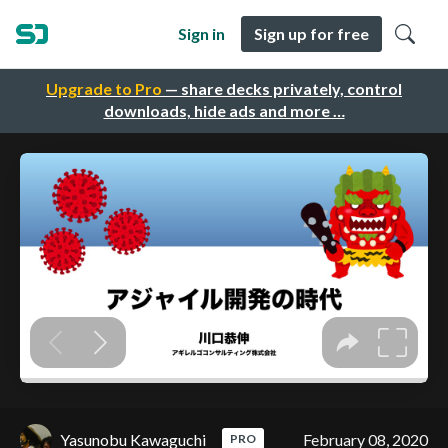
Sign in
Sign up for free
Upgrade to Pro
— share decks privately, control
downloads, hide ads and more …
Yasunobu Kawaguchi
February 08, 2020
PRO