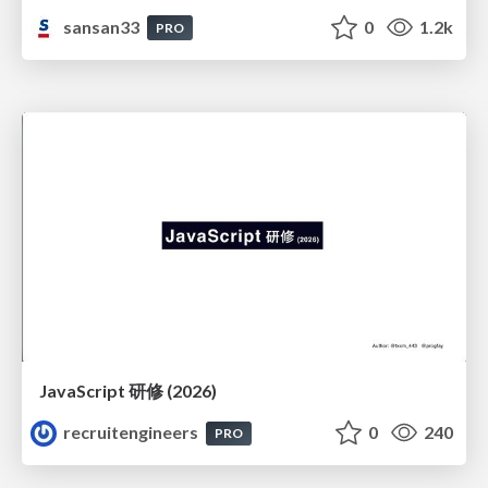
sansan33
0
1.2k
PRO
JavaScript 研修 (2026)
recruitengineers
0
240
PRO