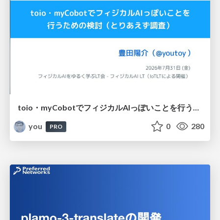
toio・myCobotでフィジカルAIっぽいことを行うための検討（とりあえず調査） / フィジカルAI LT（IoTLTによる開催）
you
0
280
PRO