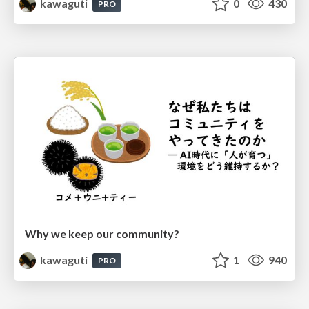
kawaguti
0
430
PRO
Why we keep our community?
kawaguti
1
940
PRO