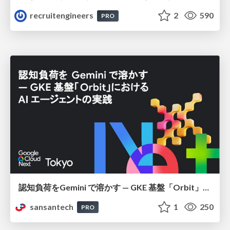
recruitengineers
2
590
PRO
認知負荷をGemini で溶かす — GKE 基盤「Orbit」における AI エージェントの実践
sansantech
1
250
PRO