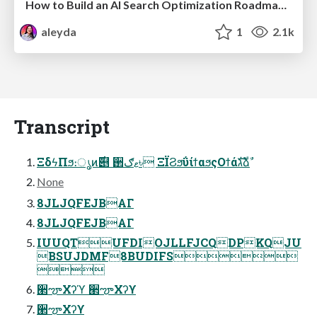
How to Build an AI Search Optimization Roadmap - Criteria and Steps to Take #SEOIRL
aleyda
1
2.1k
Transcript
ΞδϟΠϧ։ൃͷ࣌୅ ઒ޱګ৳ ΞΪϨϧΰίϯαϧςΟϯάגࣜձࣾ
None
8JLJQFEJBΑΓ
8JLJQFEJBΑΓ
IUUQTUFDIOJLLFJCQDPKQJU
BSUJDMF8BUDIFS

੢ౡΧʔϓ ੢ౡΧʔϒ
੢ౡΧʔϒ