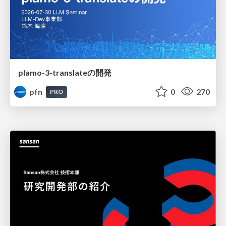
plamo-3-translateの開発
pfn
0
270
PRO