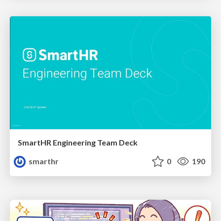
SmartHR Engineering Team Deck
smarthr
0
190