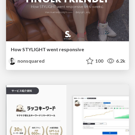
How STYLIGHT went responsive
nonsquared
100
6.2k