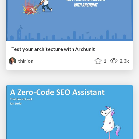
Test your architecture with Archunit
thirion
1
2.3k