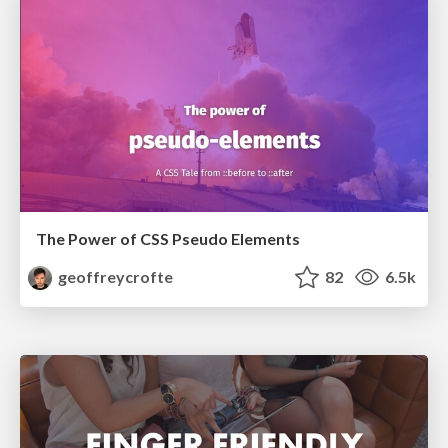
The Power of CSS Pseudo Elements
geoffreycrofte
82
6.5k