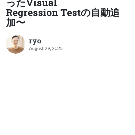
ったVisual
Regression Testの自動追
加〜
ryo
August 29, 2025