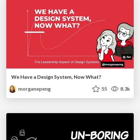
We Have a Design System, Now What?
morganepeng
55
8.3k