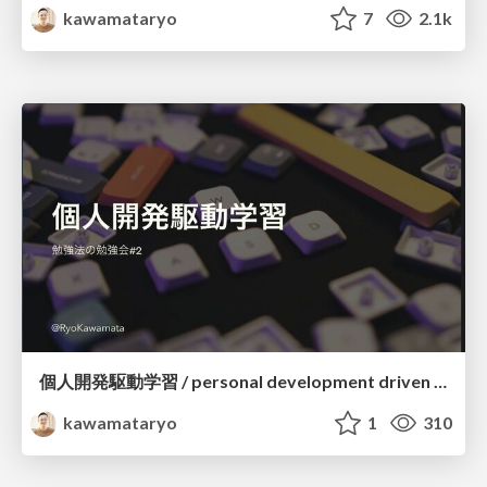
kawamataryo
7
2.1k
個人開発駆動学習 / personal development driven learning
kawamataryo
1
310