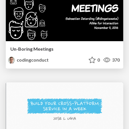
Un-Boring Meetings
codingconduct
0
370