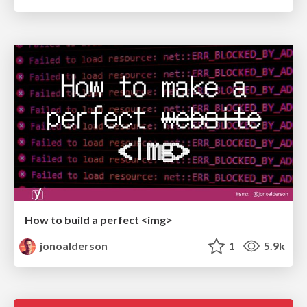
How to build a perfect <img>
jonoalderson
1
5.9k