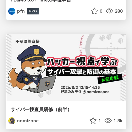
pfn
0
280
PRO
サイバー捜査員研修（前半）
nomizone
1
1.8k