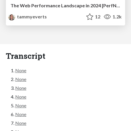
The Web Performance Landscape in 2024 [PerfNow 2024]
tammyeverts
12
1.2k
Transcript
None
None
None
None
None
None
None