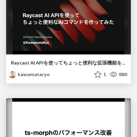
Raycast AI APIを使ってちょっと便利な拡張機能を作ってみた / created-a-handy-extension-using-the-raycast-ai-api
kawamataryo
1
880