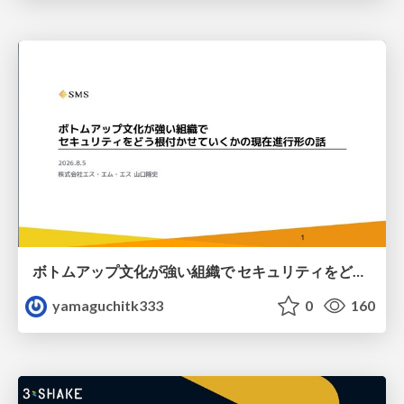
ボトムアップ文化が強い組織で セキュリティをどう根付かせていくかの現在進行形の話 / Making Security Stick in a Bottom-Up Organization
yamaguchitk333
0
160