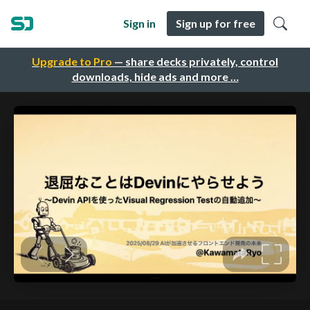
Sign in
Sign up for free
Upgrade to Pro
— share decks privately, control
downloads, hide ads and more …