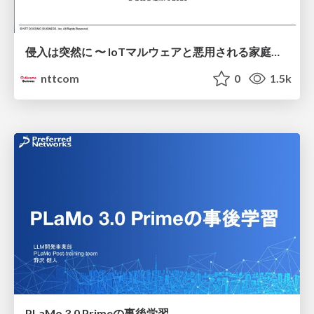
侵入は突然に 〜 IoTマルウェアと悪用される家庭の機器 ～ / When Intrusion Strikes: IoT Malware and the Abuse of Home Devices
nttcom
0
1.5k
PLaMo 3.0 Primeの事後学習