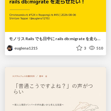
モノリス Rails でも日中に rails db:migrate を走らせたい！ / Daytime rails db:migrate on Monolithic Rails!
euglena1215
3
510