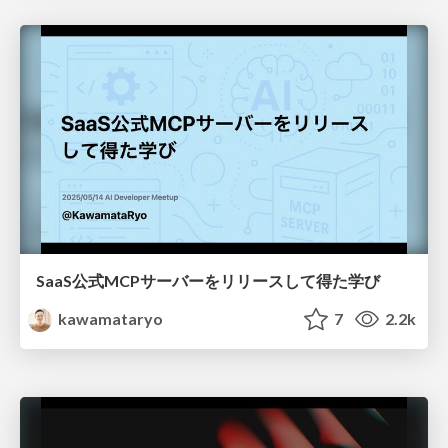
SaaS公式MCPサーバーをリリースして得た学び
kawamataryo
7
2.2k