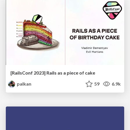
[RailsConf 2023] Rails as a piece of cake
palkan
59
6.9k