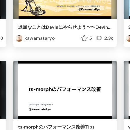
退屈なことはDevinにやらせよう〜〜Devin APIを使ったVisual Regression Testの自動追加〜
0
kawamataryo
5
2.3k
ts-morphのパフォーマンス改善Tips