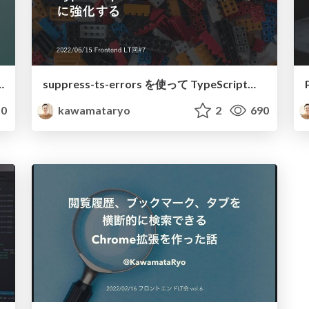
させるChrome拡張作った話〜 / sync-raise-hand
suppress-ts-errors を使って TypeScriptの型チェックを漸進的に強化する / Introducing-suppress-ts-errors
0
kawamataryo
2
690