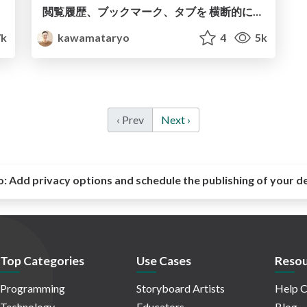
閲覧履歴、ブックマーク、タブを 横断的に検索できる Chrome拡張を作った話 / introduction to chikamichi
7k
kawamataryo
4
5k
‹ Prev
Next ›
o:
Add privacy options and schedule the publishing of your d
Top Categories
Use Cases
Resou
Programming
Storyboard Artists
Help C
Technology
Educators
Blog