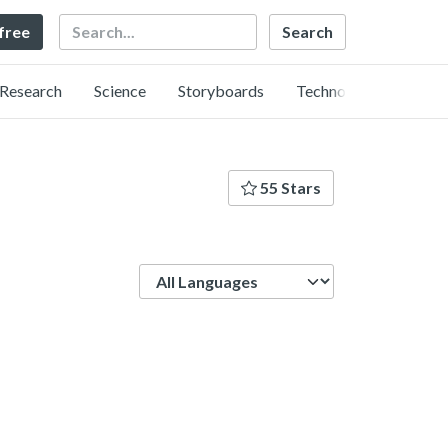
Search
 free
Research
Science
Storyboards
Technology
55 Stars
Language