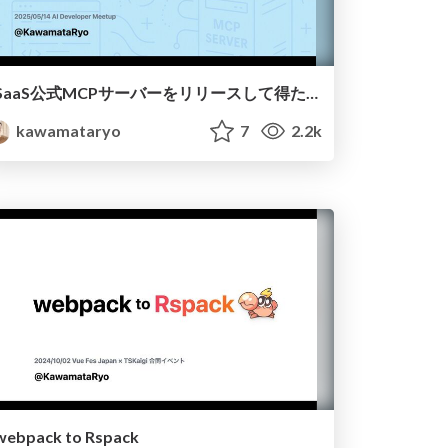
SaaS公式MCPサーバーをリリースして得た学び
kawamataryo
7
2.2k
webpack to Rspack