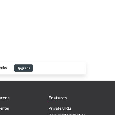
ecks
Upgrade
rces
Features
enter
Private URLs
Password Protection