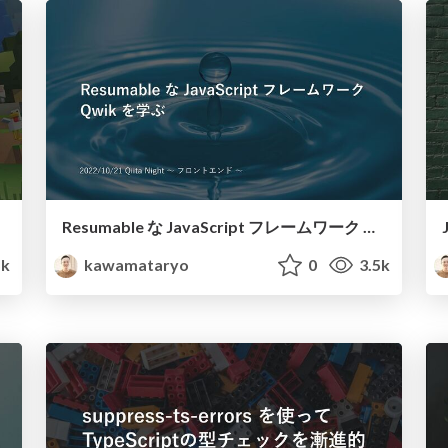
Resumable な JavaScript フレームワーク Qwik を学ぶ / qwik-resumable
5k
kawamataryo
0
3.5k