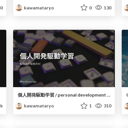
0
kawamataryo
0
130
個人開発駆動学習 / personal development driven learning
1k
kawamataryo
1
310