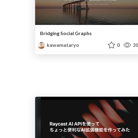
Bridging Social Graphs
kawamataryo
0
31