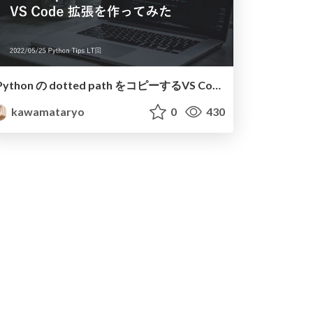
Python の dotted path をコピーするVS Code 拡張を作ってみた / I made a copy python path.
kawamataryo
0
430