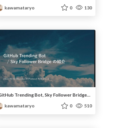
kawamataryo
0
130
GitHub Trending Bot, Sky Follower Bridge の紹介
kawamataryo
0
510