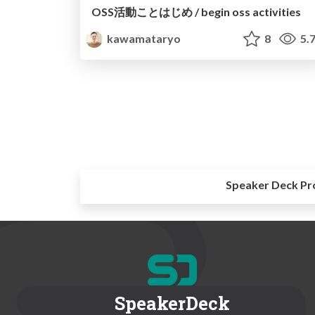
OSS活動ことはじめ / begin oss activities
kawamataryo
8
5.
Speaker Deck Pr
SpeakerDeck