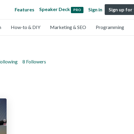
Speaker Deck
Features
Sign in
Sign up for
PRO
n
How-to & DIY
Marketing & SEO
Programming
Following
8 Followers