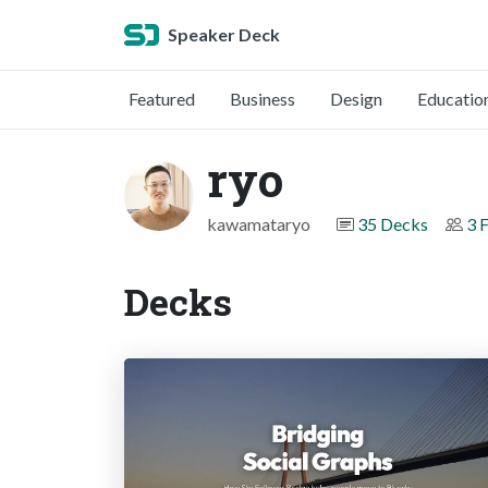
Speaker Deck
Featured
Business
Design
Educatio
ryo
kawamataryo
35 Decks
3 
Decks