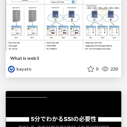
What is web3
kayato
0
220