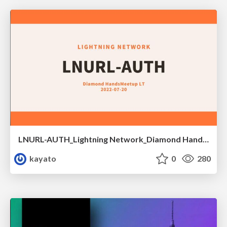
LNURL-AUTH_Lightning Network_Diamond Handsミートアップ
kayato
0
280