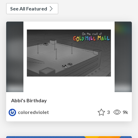
See All Featured
Abbi's Birthday
coloredviolet
3
9k