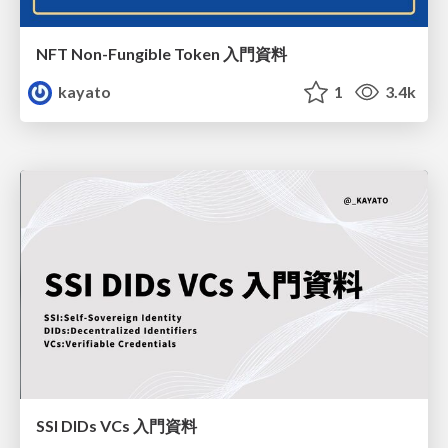
NFT Non-Fungible Token 入門資料
kayato
1
3.4k
SSI DIDs VCs 入門資料