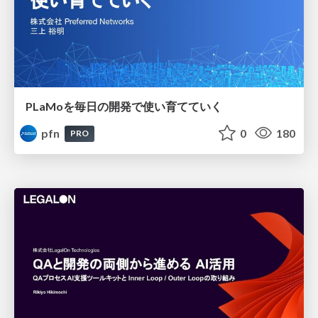
PLaMoを毎日の開発で使い育てていく
pfn
0
180
PRO