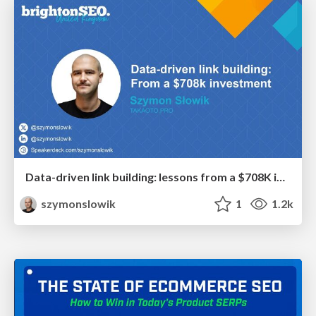
Data-driven link building: lessons from a $708K investment (BrightonSEO talk)
szymonslowik
1
1.2k