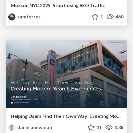
Mozcon NYC 2025: Stop Losing SEO Traffic
samtorres
1
460
Helping Users Find Their Own Way: Creating Modern Search Experiences
danielanewman
31
3.3k