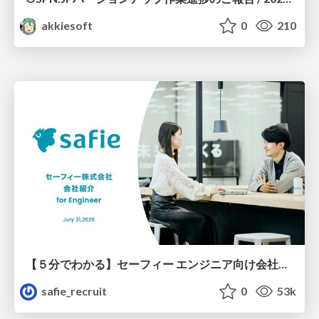
akkiesoft
0
210
【５分でわかる】セーフィー エンジニア向け会社紹介
safie_recruit
0
53k