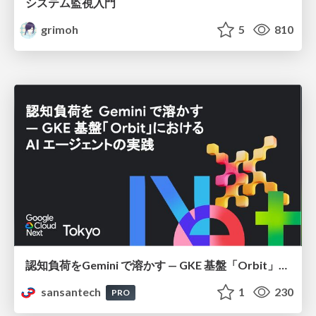
システム監視入門
grimoh
5
810
認知負荷をGemini で溶かす — GKE 基盤「Orbit」における AI エージェントの実践
sansantech
1
230
PRO