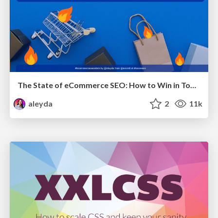
The State of eCommerce SEO: How to Win in Today's Products SERPs - #SEOweek
aleyda
2
11k