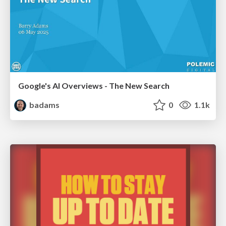
Google's AI Overviews - The New Search
badams
0
1.1k