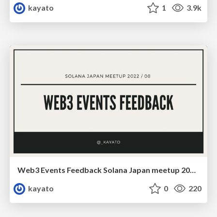
kayato
1
3.9k
Web3 Events Feedback Solana Japan meetup 202208
kayato
0
220