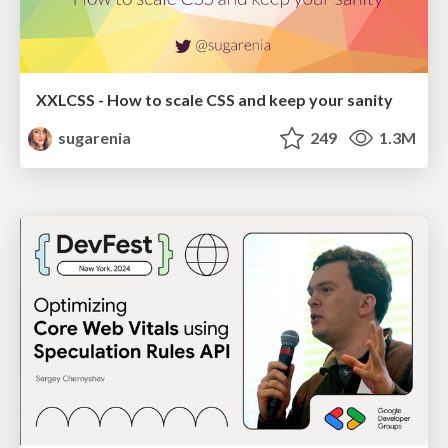
XXLCSS - How to scale CSS and keep your sanity
sugarenia
249
1.3M