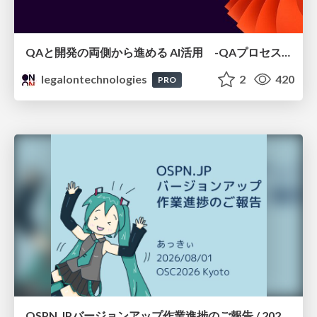
QAと開発の両側から進める AI活用 -QAプロセスAI支援ツールキットと Inner Loop / Outer Loopの取り組み-
legalontechnologies
2
420
PRO
OSPN.JPバージョンアップ作業進捗のご報告 / 20260801-osc26kyoto