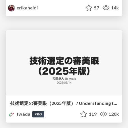
erikaheidi
57
14k
技術選定の審美眼（2025年版） / Understanding the Spiral of Technologies 2025 edition
twada
119
120k
PRO