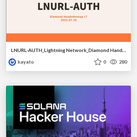
LNURL-AUTH_Lightning Network_Diamond Handsミートアップ
kayato
0
280