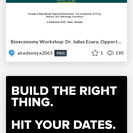
Bioeconomy Workshop: Dr. Julius Ecuru, Opportunities for a Bioeconomy in West Africa
akademiya2063
1
190
PRO