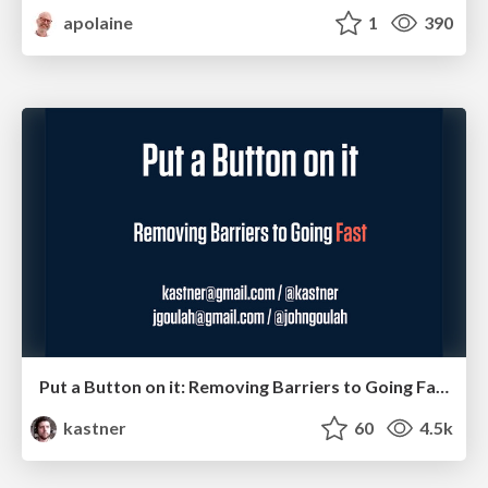
apolaine
1
390
Put a Button on it: Removing Barriers to Going Fast.
kastner
60
4.5k