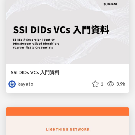
SSI DIDs VCs 入門資料
kayato
1
3.9k