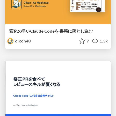
変化の早いClaude Codeを 書籍に落とし込む
oikon48
7
1.3k