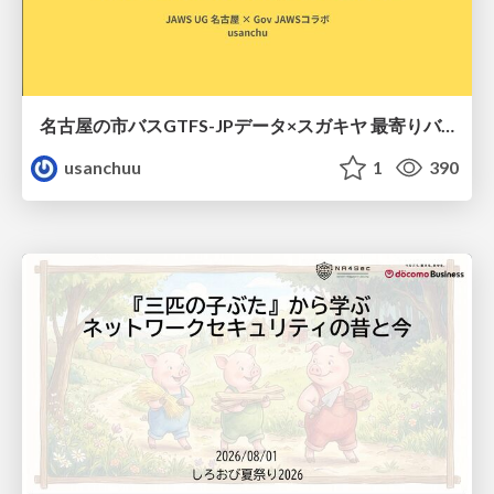
名古屋の市バスGTFS-JPデータ×スガキヤ 最寄りバス停検索をAmazon ElastiCache Serverless for Valkeyで最適化する
usanchuu
1
390