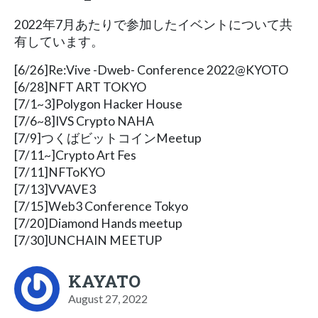
2022年7月あたりで参加したイベントについて共
有しています。
[6/26]Re:Vive -Dweb- Conference 2022@KYOTO
[6/28]NFT ART TOKYO
[7/1~3]Polygon Hacker House
[7/6~8]IVS Crypto NAHA
[7/9]つくばビットコインMeetup
[7/11~]Crypto Art Fes
[7/11]NFToKYO
[7/13]VVAVE3
[7/15]Web3 Conference Tokyo
[7/20]Diamond Hands meetup
[7/30]UNCHAIN MEETUP
KAYATO
August 27, 2022