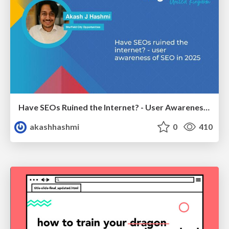
Have SEOs Ruined the Internet? - User Awareness of SEO in 2025
akashhashmi
0
410