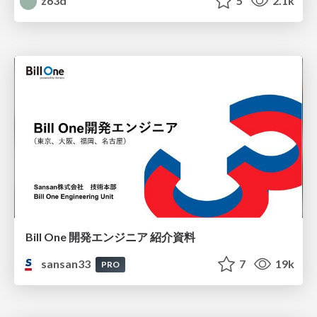
z63d
5
2.1k
Bill One 開発エンジニア 紹介資料
sansan33
7
19k
PRO