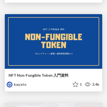
NFT Non-Fungible Token 入門資料
kayato
1
3.4k