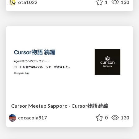
ota1022
1
130
Cursor Meetup Sapporo - Cursor物語 続編
cocacola917
0
130