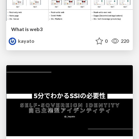
What is web3
kayato
0
220