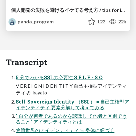
個人開発の失敗を避けるイケてる考え方 / tips for indie hackers
panda_program
123
22k
Transcript
5 分でわかるSSI の必要性 S E L F - S O
V E R E I G N I D E N T I T Y 自己主権型アイデンティ
ティ @_kayato
Self-Sovereign Identity （SSI ） = 自己主権型ア
イデンティティ 要素分解して考えてみる
" 自分が何者であるのかを認識し て他者と区別でき
ること" アイデンティティとは
物質世界のアイデンティティ ≒ 身体に紐づく