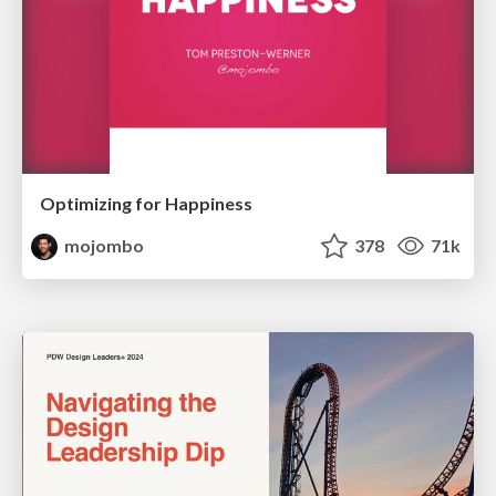
Optimizing for Happiness
mojombo
378
71k