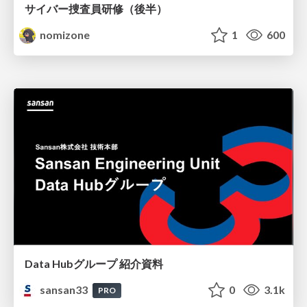
サイバー捜査員研修（後半）
nomizone
1
600
Data Hubグループ 紹介資料
sansan33
0
3.1k
PRO