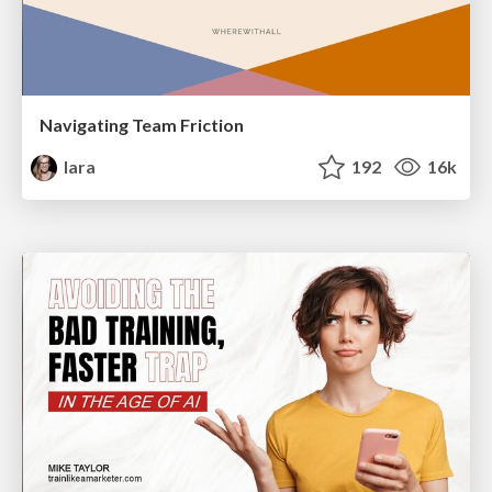
Navigating Team Friction
lara
192
16k