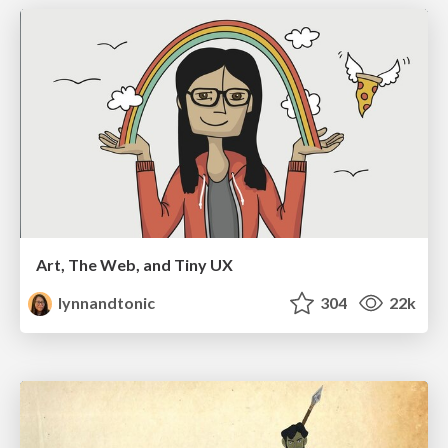
Art, The Web, and Tiny UX
lynnandtonic
304
22k