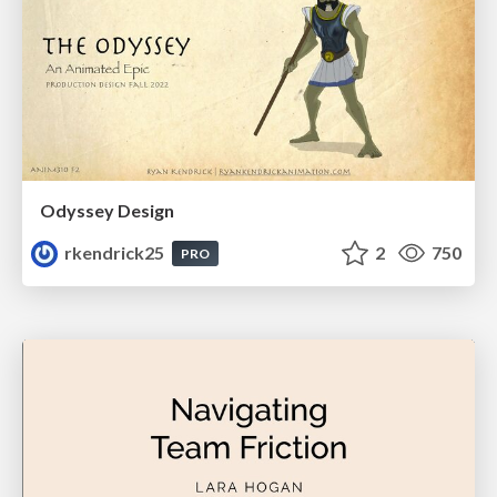
Odyssey Design
rkendrick25
2
750
PRO