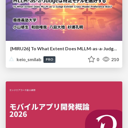
[MIRU26] To What Extent Does MLLM-as-a-Judge Exhibit Cross-Model Preference Bias?
keio_smilab
0
210
PRO