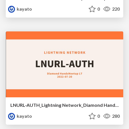
kayato
0
220
LNURL-AUTH_Lightning Network_Diamond Handsミートアップ
kayato
0
280