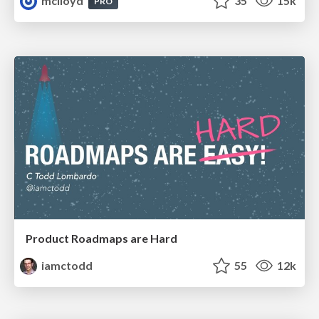
mclloyd
35
15k
PRO
Product Roadmaps are Hard
iamctodd
55
12k