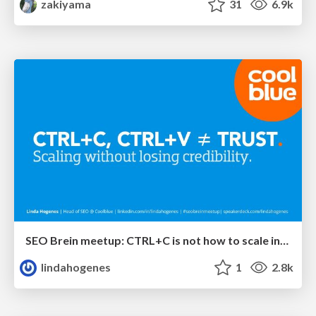
zakiyama
31
6.9k
SEO Brein meetup: CTRL+C is not how to scale international SEO
lindahogenes
1
2.8k