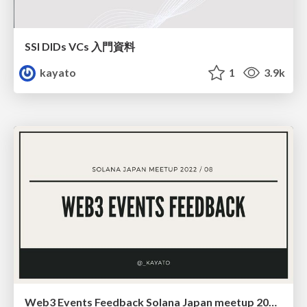
SSI DIDs VCs 入門資料
kayato
1
3.9k
Web3 Events Feedback Solana Japan meetup 202208