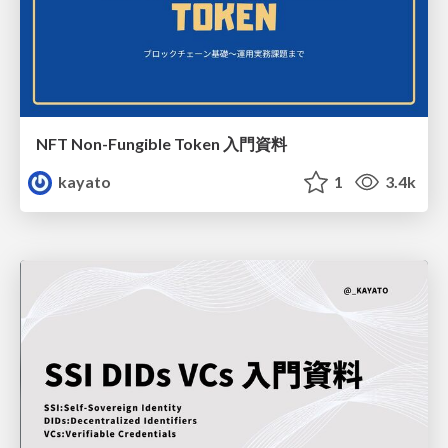
NFT Non-Fungible Token 入門資料
kayato
1
3.4k