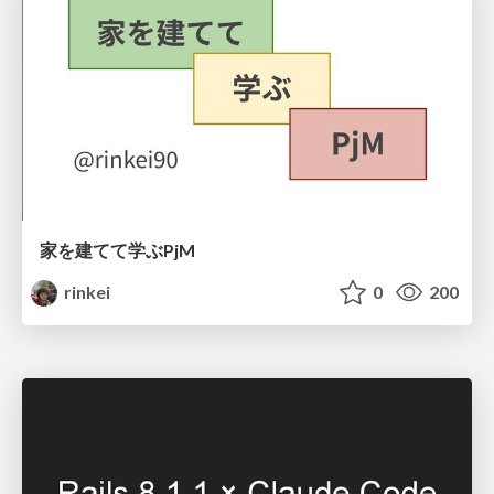
家を建てて学ぶPjM
rinkei
0
200