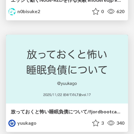
n0bisuke2
0
620
放っておくと怖い睡眠負債について/fjordbootcamp-251122
yuukago
3
340