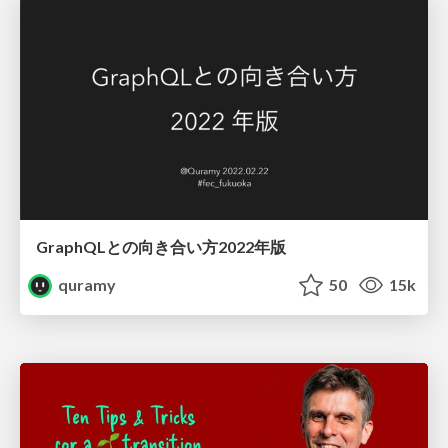
GraphQLとの向き合い方2022年版
quramy
50
15k