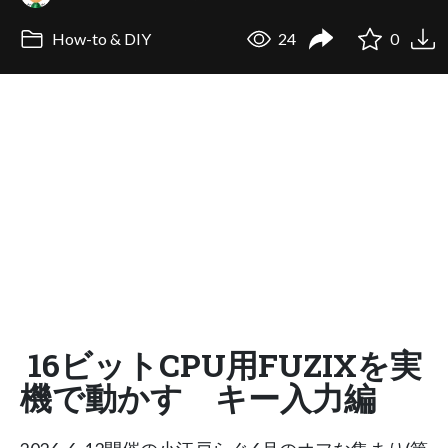
How-to & DIY
24
0
16ビットCPU用FUZIXを実
機で動かす キー入力編