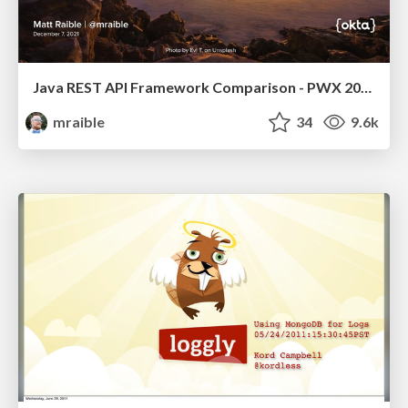
Java REST API Framework Comparison - PWX 2021
mraible
34
9.6k