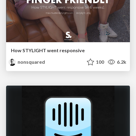
How STYLIGHT went responsive
nonsquared
100
6.2k