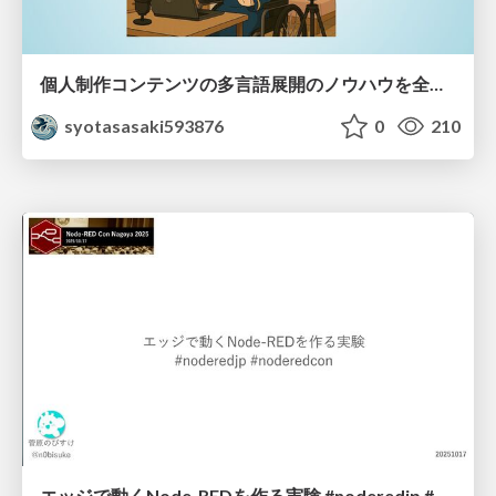
個人制作コンテンツの多言語展開のノウハウを全公開！ 〜世界に自分を発信しよう！〜
syotasasaki593876
0
210
エッジで動くNode-REDを作る実験 #noderedjp #noderedcon