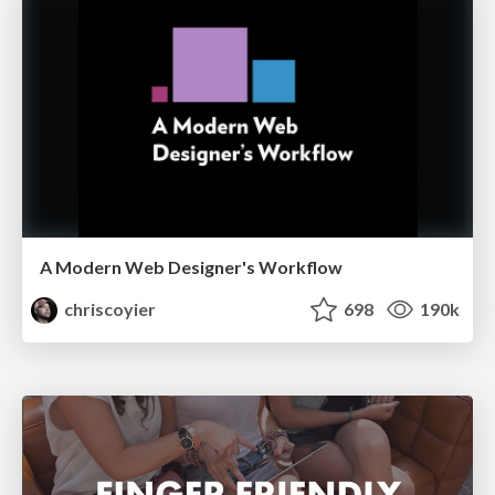
A Modern Web Designer's Workflow
chriscoyier
698
190k