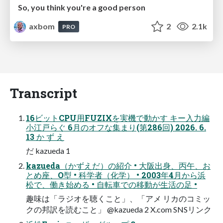
So, you think you're a good person
axbom
2
2.1k
PRO
Transcript
16ビットCPU用FUZIXを実機で動かす キー入力編
小江戸らぐ 6月のオフな集まり(第286回) 2026. 6.
13 か ず え
だ kazueda 1
kazueda（かずえだ）の紹介 • 大阪出身、丙午、お
とめ座、O型 • 科学者（化学） • 2003年4月から浜
松で、働き始める • 自転車での移動が生活の足 •
趣味は「ラジオを聴くこと」、「アメ リカのコミッ
クの邦訳を読むこと」 @kazueda 2 X.com SNSリンク