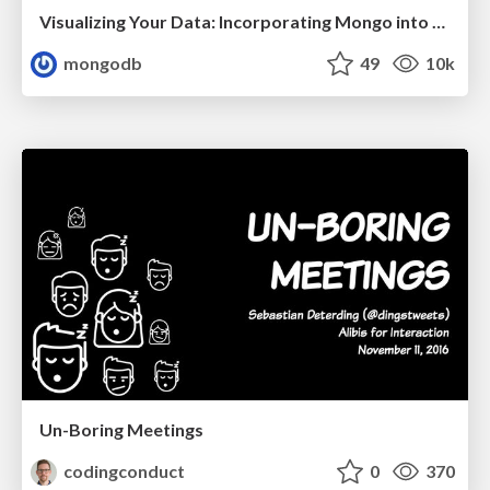
Visualizing Your Data: Incorporating Mongo into Loggly Infrastructure
mongodb
49
10k
Un-Boring Meetings
codingconduct
0
370