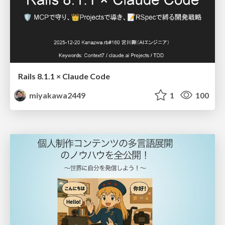
Rails 8.1.1 × Claude Code
miyakawa2449
1
100