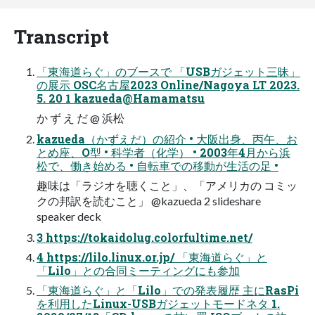
Transcript
「東海道らぐ」のブースで 「USBガジェット三昧」
の展示 OSC名古屋2023 Online/Nagoya LT 2023.
5. 20 1 kazueda@Hamamatsu
か ず え だ @ 浜松
kazueda（かずえだ）の紹介 • 大阪出身、丙午、お
とめ座、O型 • 科学者（化学） • 2003年4月から浜
松で、働き始める • 自転車での移動が生活の足 •
趣味は「ラジオを聴くこと」、「アメリカの コミッ
クの邦訳を読むこと」 @kazueda 2 slideshare
speaker deck
3 https://tokaidolug.colorfultime.net/
4 https://lilo.linux.or.jp/ 「東海道らぐ」と
「Lilo」との合同ミーティングにも参加
「東海道らぐ」と「Lilo」での発表履歴 主にRasPi
を利用したLinux-USBガジェットモードネタ 1.