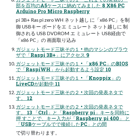
部を百均のA5ケースに納めてみました 8 X86 PC
Arduino Pro Micro Raspberry
pi 3B+ Ras pi zero WH ネット越し に「x86 PC」を制
御 USBキー ボードをエ ミュレート ネット越しに 制
御される USB DVDROM エ ミュレート USB経由で
「x86 PC」の 画面取り込み
ガジェットモード三昧その１ • 他のマシンのブラウ
ザで「Raspi 3B+」にアクセス 9
ガジェットモード三昧その１ • 「x86 PC」のBIOS
で「RaspiWH」から起動するよう設定 10
ガジェットモード三昧その１ • 「Knoppix」の
LiveCDが起動中 11
ガジェットモード三昧その２ • 次回の発表ネタで
す。 12
ガジェットモード三昧その２ • 次回の発表ネタで
す。 13 「Ctrl」と「Raspberry pi」キーを同時に
押 すことで、キー入力が「Raspberry pi 400」 と
「USBケーブルでで接続したPC」との間
で切り替わります。