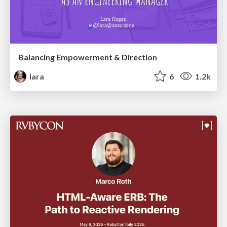
Balancing Empowerment & Direction
lara
6
1.2k