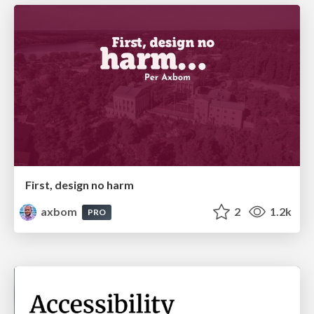
First, design no harm
axbom
2
1.2k
PRO