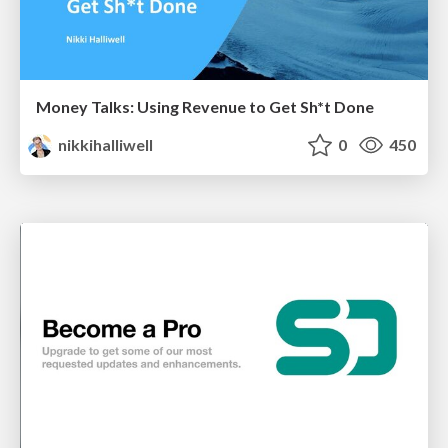
Money Talks: Using Revenue to Get Sh*t Done
nikkihalliwell
0
450