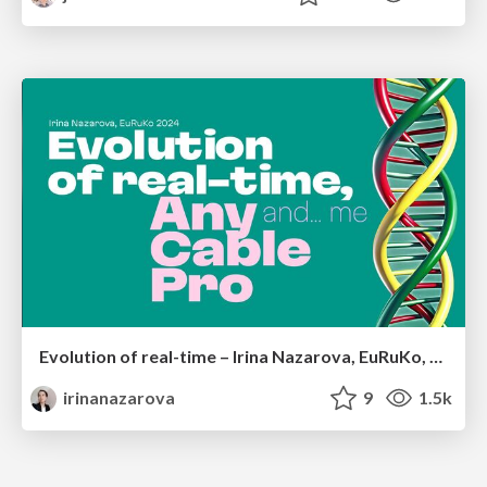
Evolution of real-time – Irina Nazarova, EuRuKo, 2024
irinanazarova
9
1.5k