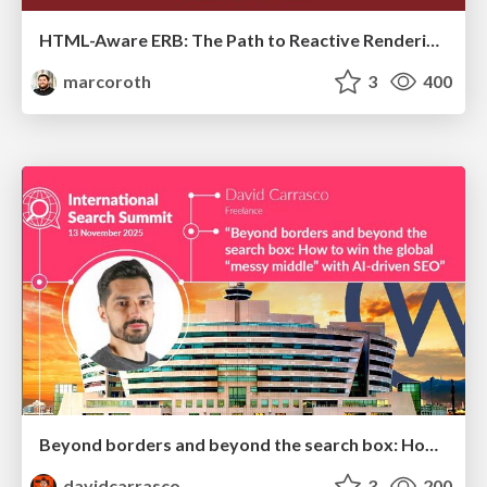
HTML-Aware ERB: The Path to Reactive Rendering @ RubyCon 2026, Rimini, Italy
marcoroth
3
400
Beyond borders and beyond the search box: How to win the global "messy middle" with AI-driven SEO
davidcarrasco
3
200