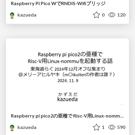
Raspberry Pi Pico WでRNDIS-Wifiブリッジ
kazueda
0
120
Raspberry pi pico2の亜種で Risc-V用Linux-nommuを起動する話
kazueda
1
590