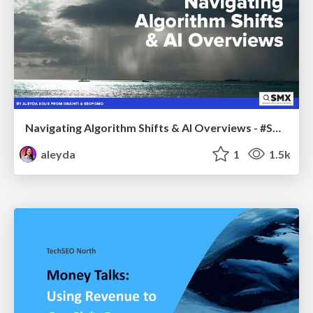
Navigating Algorithm Shifts & AI Overviews - #SMXNext
aleyda
1
1.5k