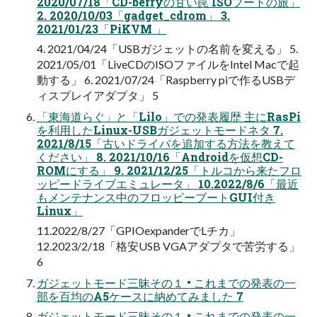
2020/07/18「CD-berryの甘い罠 ISOブートの旅」
2. 2020/10/03「gadget_cdrom」 3.
2021/01/23「PiKVM 」
4. 2021/04/24「USBガジェットの名前を変える」 5.
2021/05/01「LiveCDのISOファイルをIntel Macで起
動する」 6. 2021/07/24「Raspberry piで作るUSBデ
ィスプレイアダプタ」 5
「東海道らぐ」と「Lilo」での発表履歴 主にRasPi
を利用したLinux-USBガジェットモードネタ 7.
2021/8/15「古いドライバを追加する方法を教えて
ください」 8. 2021/10/16「Androidを仮想CD-
ROMにする」 9. 2021/12/25「トルコから来たフロ
ッピードライブエミュレータ」 10.2022/8/6「最近
もメンテナンス中のフロッピーブートGUI付き
Linux」
11.2022/8/27「GPIOexpanderでLチカ」
12.2023/2/18「格安USB VGAアダプタで苦労する」
6
ガジェットモード三昧その１ • これまでの発表の一
部を百均のA5ケースに納めてみました 7
ガジェットモード三昧その１ • これまでの発表の一