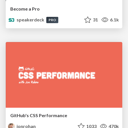
Become a Pro
speakerdeck
31
6.1k
PRO
GitHub's CSS Performance
jonrohan
1033
470k