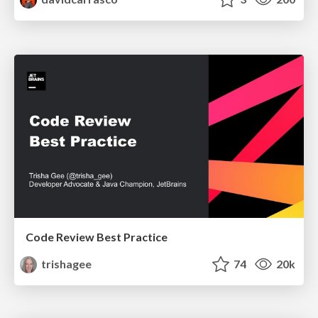
Code Review Best Practice
trishagee
74
20k