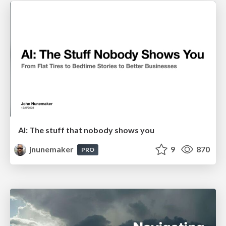
AI: The stuff that nobody shows you
jnunemaker
9
870
PRO