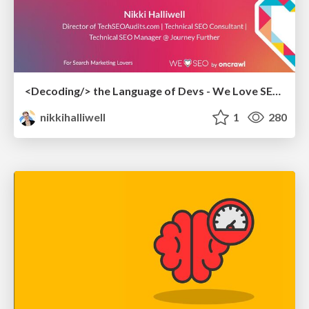
<Decoding/> the Language of Devs - We Love SEO 2024
nikkihalliwell
1
280