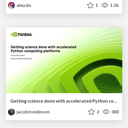
aleyda
1
1.5k
Getting science done with accelerated Python computing platforms
jacobtomlinson
2
380