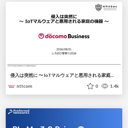
侵入は突然に 〜 IoTマルウェアと悪用される家庭の機器 ～ / When Intrusion Strikes: IoT Malware and the Abuse of Home Devices
nttcom
0
1.4k