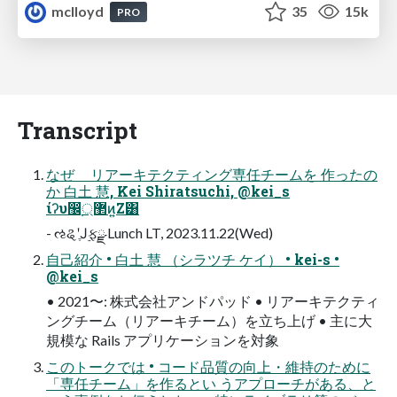
mclloyd
35
15k
PRO
Transcript
なぜ リアーキテクティング専任チームを 作ったの
か 白土 慧, Kei Shiratsuchi, @kei_s
ίʔυ඼࣭޲্ͷ͍Ζ͸
- ઌୡʹֶͿ࣮ફྫ Lunch LT, 2023.11.22(Wed)
自己紹介 • 白土 慧 （シラツチ ケイ） • kei-s •
@kei_s
• 2021〜: 株式会社アンドパッド • リアーキテクティ
ングチーム（リアーキチーム）を立ち上げ • 主に大
規模な Rails アプリケーションを対象
このトークでは • コード品質の向上・維持のために
「専任チーム」を作るとい うアプローチがある、と