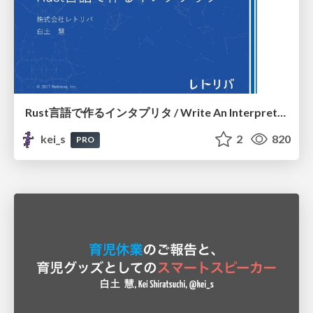
Rust言語で作るインタプリタ / Write An Interpreter In Rust
kei_s
2
820
PRO