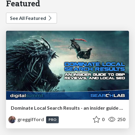
Featured
See All Featured
Dominate Local Search Results - an insider guide to GBP, reviews, and Local SEO
greggifford
0
250
PRO