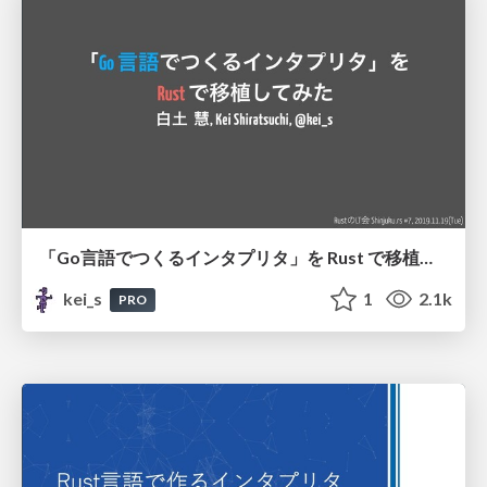
「Go言語でつくるインタプリタ」を Rust で移植してみた / "Write An Interpreter In Go" In Rust
kei_s
1
2.1k
PRO