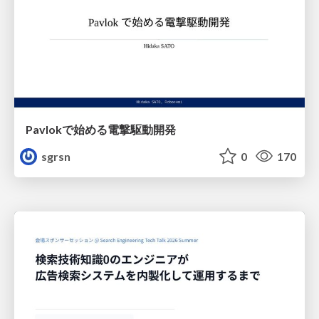
Pavlokで始める電撃駆動開発
sgrsn
0
170