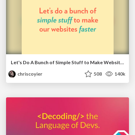
Let's Do A Bunch of Simple Stuff to Make Websites Faster
chriscoyier
508
140k