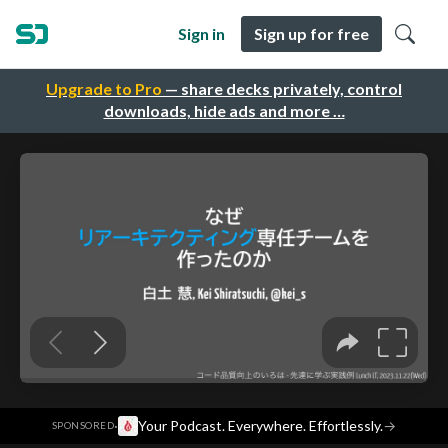
Sign in
Sign up for free
Upgrade to Pro
— share decks privately, control
downloads, hide ads and more …
·
Your Podcast. Everywhere. Effortlessly.
→
SPONSORED