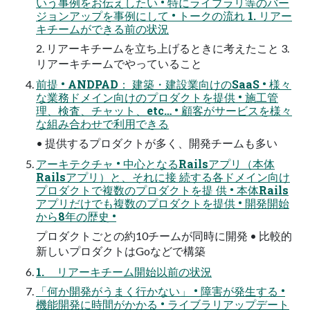
いう事例をお伝えしたい • 特にライブラリ等のバー
ジョンアップを事例にして • トークの流れ 1. リアー
キチームができる前の状況
2. リアーキチームを立ち上げるときに考えたこと 3.
リアーキチームでやっていること
前提 • ANDPAD： 建築・建設業向けのSaaS • 様々
な業務ドメイン向けのプロダクトを提供 • 施工管
理、検査、チャット、etc… • 顧客がサービスを様々
な組み合わせで利用できる
• 提供するプロダクトが多く、開発チームも多い
アーキテクチャ • 中心となるRailsアプリ（本体
Railsアプリ）と、それに接 続する各ドメイン向け
プロダクトで複数のプロダクトを提 供 • 本体Rails
アプリだけでも複数のプロダクトを提供 • 開発開始
から8年の歴史 •
プロダクトごとの約10チームが同時に開発 • 比較的
新しいプロダクトはGoなどで構築
1. リアーキチーム開始以前の状況
「何か開発がうまく行かない」 • 障害が発生する •
機能開発に時間がかかる • ライブラリアップデート