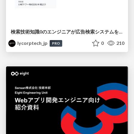
検索技術知識0のエンジニアが広告検索システムを内製化して運用するまで
lycorptech_jp
0
210
PRO