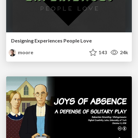
Designing Experiences People Love
moore
143
24k