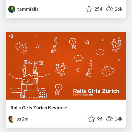
tammielis
254
26k
Rails Girls Zürich Keynote
gr2m
96
14k