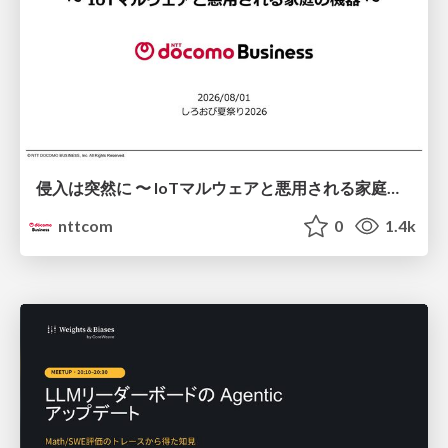
侵入は突然に 〜 IoTマルウェアと悪用される家庭の機器 ～ / When Intrusion Strikes: IoT Malware and the Abuse of Home Devices
nttcom
0
1.4k