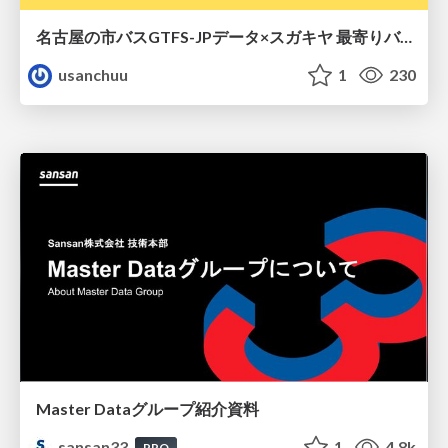
名古屋の市バスGTFS-JPデータ×スガキヤ 最寄りバス停検索をAmazon ElastiCache Serverless for Valkeyで最適化する
usanchuu
1
230
Master Dataグループ紹介資料
sansan33
1
4.8k
PRO