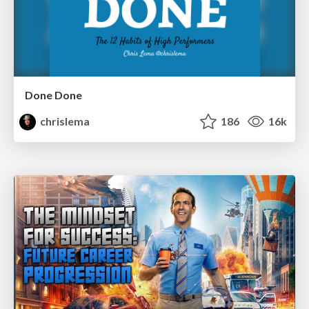
Done Done
chrislema
186
16k