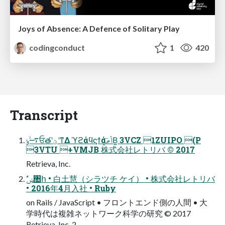
Joys of Absence: A Defence of Solitary Play
codingconduct
1
420
Transcript
࠷ۙݸਓతʹؾʹͳΔ ϓϩάϥϛϯάݴޠ͓͞Β͍ 3VCZ 1ZUIPO (P
3VTU +VMJB 株式会社レトリバ © 2017
Retrieva, Inc.
• 2016年4⽉⼊社 • Ruby
on Rails / JavaScript • フロントエンド側の⼈間 • ⼤
学時代は複雑ネットワーク科学の研究 © 2017
Retrieva, Inc. 2