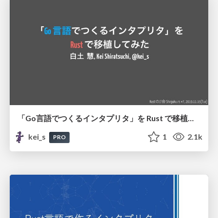
「Go言語でつくるインタプリタ」を Rust で移植してみた / "Write An Interpreter In Go" In Rust
kei_s
1
2.1k
PRO