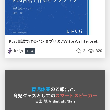
Rust言語で作るインタプリタ / Write An Interpreter In Rust
kei_s
2
820
PRO