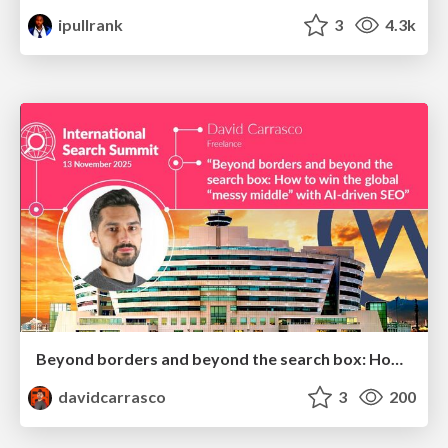
ipullrank
3
4.3k
Beyond borders and beyond the search box: How to win the global "messy middle" with AI-driven SEO
davidcarrasco
3
200