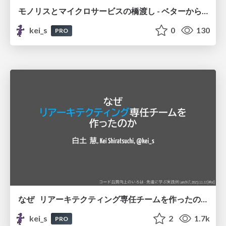
モノリスとマイクロサービスの橋渡し - ベターからモアベターへ
kei_s
0
130
PRO
なぜ リアーキテクティング専任チームを作ったのか
kei_s
2
1.7k
PRO