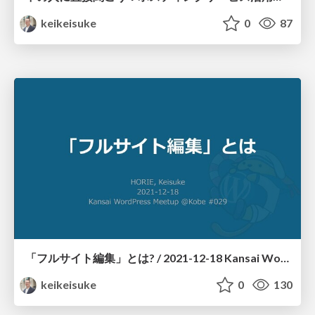
keikeisuke
0
87
「フルサイト編集」とは? / 2021-12-18 Kansai WordPress Meetup @Kobe #029
keikeisuke
0
130