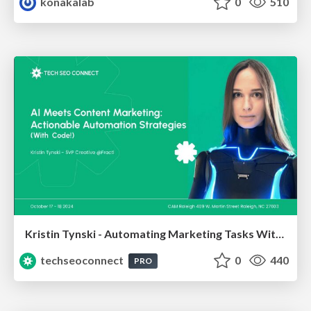
konakalab
0
510
Kristin Tynski - Automating Marketing Tasks With AI
techseoconnect
0
440
PRO