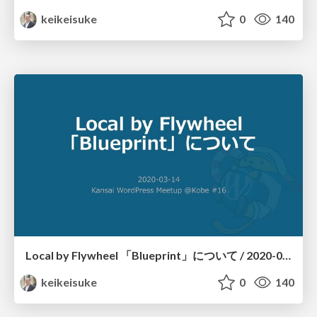
keikeisuke
0
140
Local by Flywheel 「Blueprint」について / 2020-03-14 Kansai WordPress Meetup @Kobe #16 session 1
keikeisuke
0
140