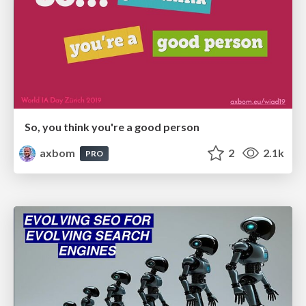
So, you think you're a good person
axbom
2
2.1k
PRO