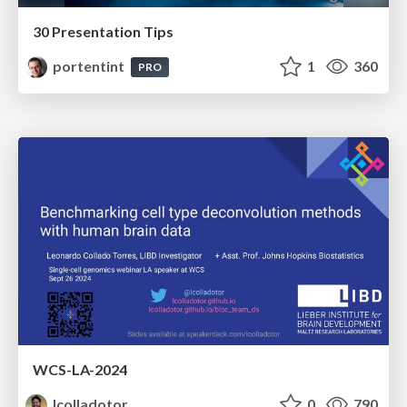
30 Presentation Tips
portentint
1
360
PRO
WCS-LA-2024
lcolladotor
0
790