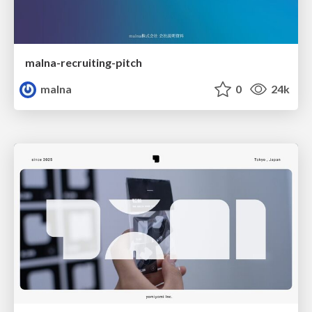
malna-recruiting-pitch
malna
0
24k