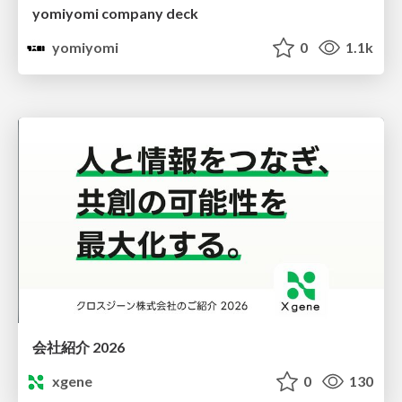
yomiyomi company deck
yomiyomi
0
1.1k
会社紹介 2026
xgene
0
130