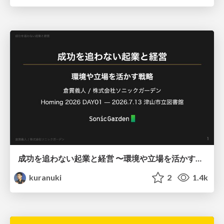
成功を追わない起業と経営 〜環境や立場を活かす戦略（Homing 2026）
kuranuki
2
1.4k