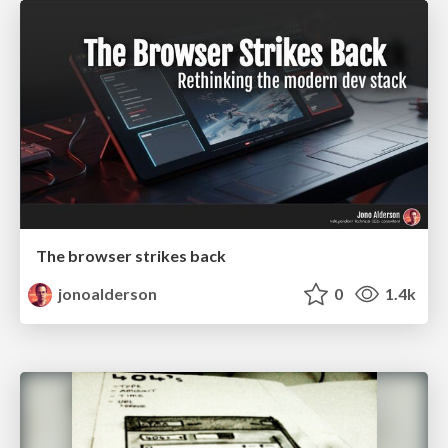
The browser strikes back
jonoalderson
0
1.4k