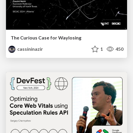
The Curious Case for Waylosing
cassininazir
1
450