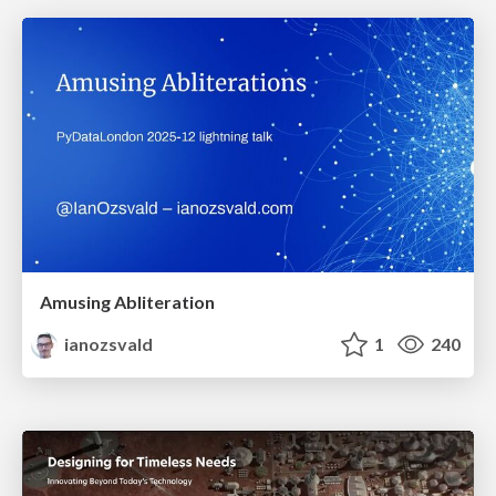
Amusing Abliteration
ianozsvald
1
240