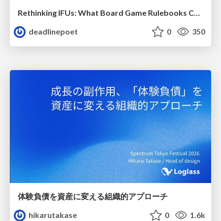
Rethinking IFUs: What Board Game Rulebooks Contribute to IFU Usability
deadlinepoet
0
350
体験負債を資産に変える組織的アプローチ
hikarutakase
0
1.6k