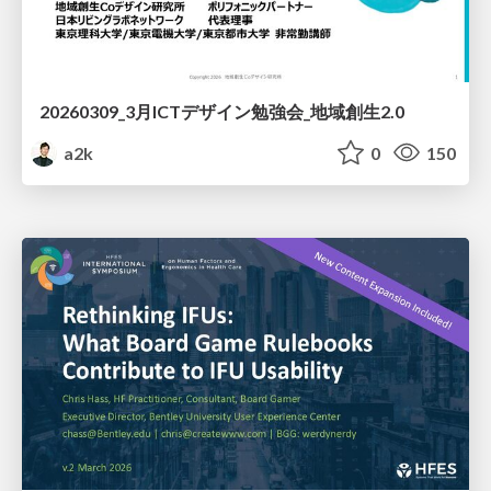
20260309_3月ICTデザイン勉強会_地域創生2.0
a2k
0
150