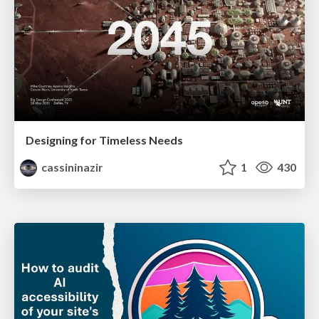
Designing for Timeless Needs
cassininazir
1
430