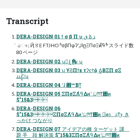
Transcript
DERA-DESIGN 01 ϯ σ β Π ษ ڧ ձ ذ
͗ ෞ ; Ҋ ਤ E FTJHO ʰσβΠφʔʹֶͿاըΞΠσΞͷߟ͑ํʱ スライド数
80 ページ
DERA-DESIGN 02 ʮԿ͔ɺ ͍͍Ҋͳ͍ʁ ʯ
DERA-DESIGN 03 ʮ ϒϨΠϯε τʔϛϯά ͢Δ͔ΒΞΠ σΞ
ɹɹɹߟ͓͍͑ͯͯʯ
DERA-DESIGN 04 ʹɺ ΋͏ࠔΒͳ͍
DERA-DESIGN 05 ΞΠσΞΛߟ͑Δͷʹ ඞཁͳ΋ͷ
$"15&3
DERA-DESIGN 06
$"15&3ΞΠσΞΛߟ͑Δͷʹඞཁͳ΋ͷ ೋͭͷେࣄͳ͜ͱ き
っかけ つながり
DERA-DESIGN 07 アイデアの種 ターゲット 課
題 手 段 解決策 $"15&3ΞΠσΞΛߟ͑Δͷʹඞཁͳ΋ͷ