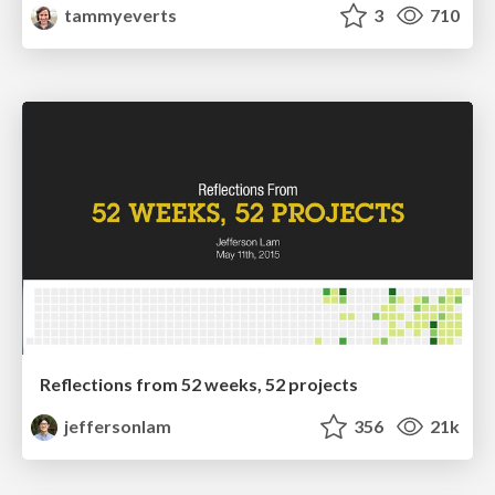
tammyeverts
3
710
Reflections from 52 weeks, 52 projects
jeffersonlam
356
21k