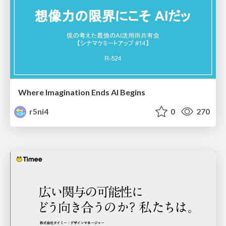
Where Imagination Ends AI Begins
r5ni4
0
270