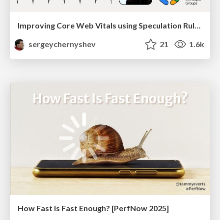
Improving Core Web Vitals using Speculation Rules API
sergeychernyshev
21
1.6k
How Fast Is Fast Enough? [PerfNow 2025]