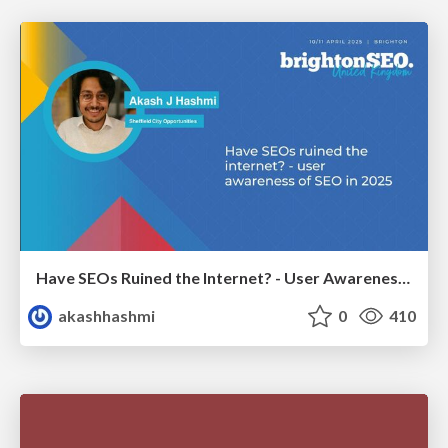
Have SEOs Ruined the Internet? - User Awareness of SEO in 2025
akashhashmi
0
410