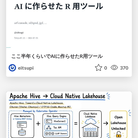
ここ半年くらいでAIに作らせたR用ツール
eitsupi
0
370