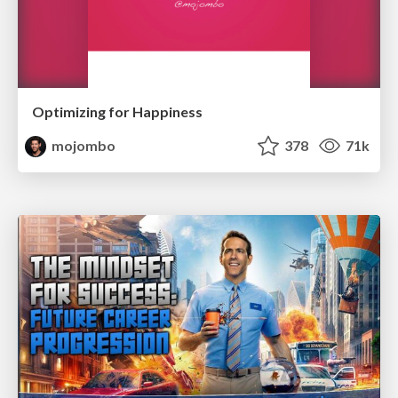
Optimizing for Happiness
mojombo
378
71k