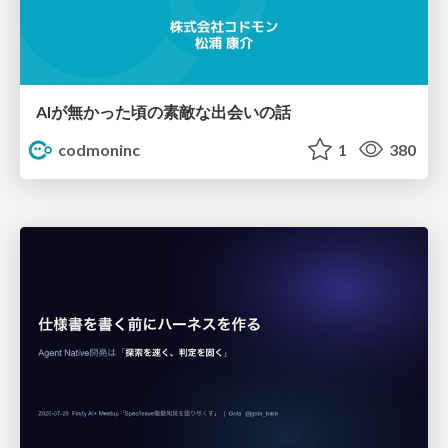
AIが無かった頃の素敵な出会いの話
codmoninc
1
380