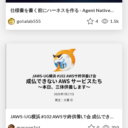
仕様書を書く前にハーネスを作る - Agent Native開発は「探索を速く、判定を固く」
gotalab555
4
1.5k
JAWS-UG横浜 #102 AWSサ終供養LT会 成仏できない AWS サービスたち 〜本日、三体供養します〜
maroon1st
0
310