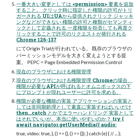
一番大きい変更としては <permission> 要素を追加
すること。 クリック時に指定した権限の許可がトリ
ガーされる UIはUAから提供されクリック ジャッキ
ングなどができない 権限の許可と種類がセマンティ
ックとして定義される 一度権限を拒否しても再度ク
リックすることで許可のリクエストが発行される
Chrome 126-137
にてOrigin Trialが行われている。 既存のブラウザの
パーミッションモデルを大きく変えようとする提
案。 PEPC = Page Embedded Permission Control
現在のブラウザにおける権限管理
現在のブラウザにおける権限管理 Chromeの場合、
権限が必要なAPIが呼ばれるとオムニボックスの下
にプロンプトが現れユーザーに許可を求める。
権限が必要な機能の実装 アプリケーションの実装と
しては非同期処理として素直に実装すればいいだけ
then...catch とかでエラーハンドリング 実装として
はそれでいいが、本当に使いやすいのか？ try {
await navigator.getUserMedia({ audio:
true, video: true, }, () => {}, () => {}); } catch (e) { // ... };