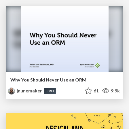
Why You Should Never Use an ORM
jnunemaker
61
9.9k
PRO