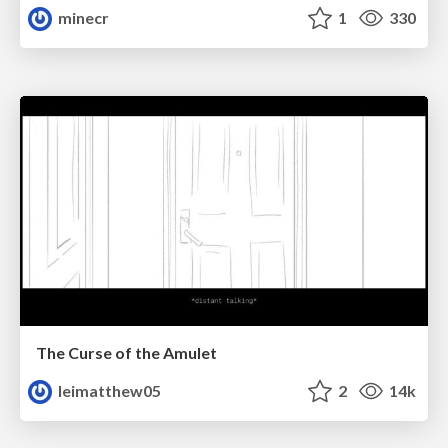
minecr
1
330
The Curse of the Amulet
leimatthew05
2
14k