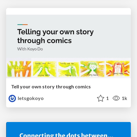
Tell your own story through comics
letsgokoyo
1
1k