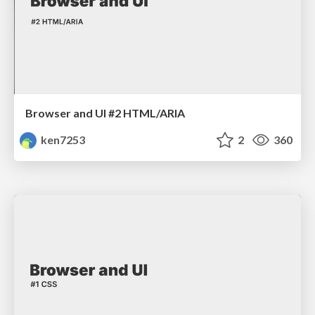
Browser and UI #2 HTML/ARIA
ken7253
2
360