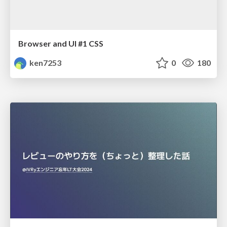
Browser and UI #1 CSS
ken7253
0
180