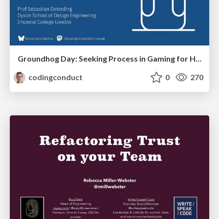
Groundhog Day: Seeking Process in Gaming for Health
codingconduct
0
270