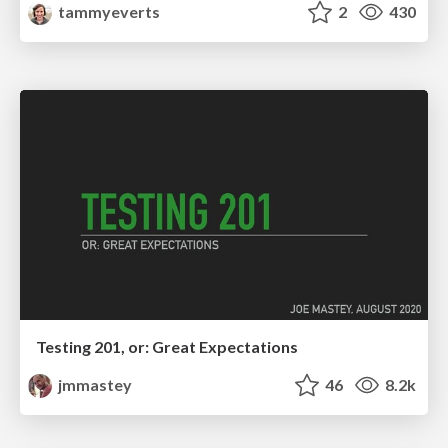
tammyeverts
2
430
Testing 201, or: Great Expectations
jmmastey
46
8.2k