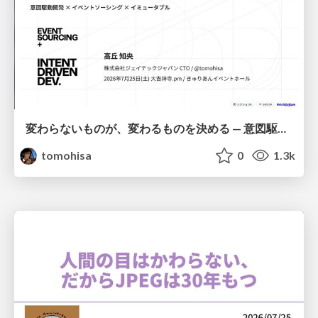
変わらないものが、変わるものを決める — 意図駆動開発 × イベントソーシング × イミュータブル | What Doesn't Change Decides What Can — IDD × Event Sourcing × Immutability
tomohisa
0
1.3k