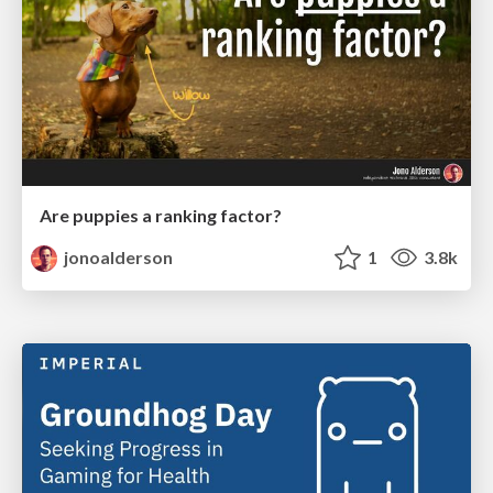
Are puppies a ranking factor?
jonoalderson
1
3.8k