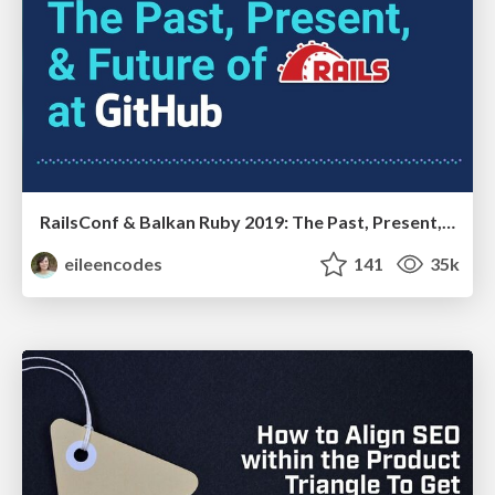
RailsConf & Balkan Ruby 2019: The Past, Present, and Future of Rails at GitHub
eileencodes
141
35k