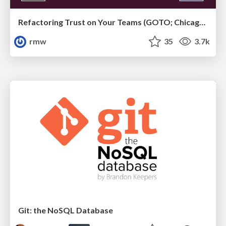
Refactoring Trust on Your Teams (GOTO; Chicago 2020)
rmw
35
3.7k
Git: the NoSQL Database