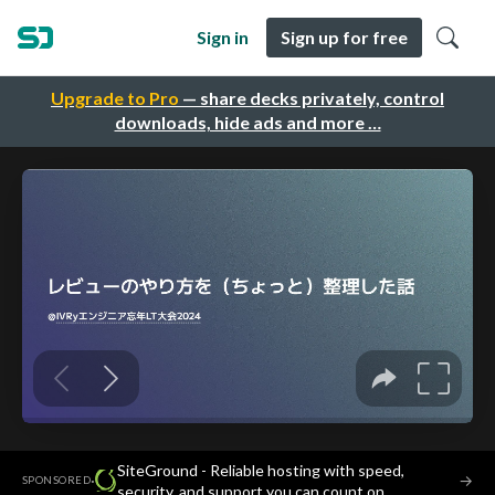
Sign in
Sign up for free
Upgrade to Pro
— share decks privately, control
downloads, hide ads and more …
SiteGround - Reliable hosting with speed,
·
→
SPONSORED
security, and support you can count on.