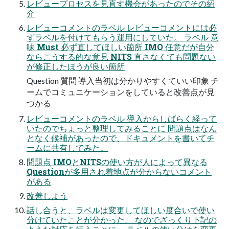
レビュープロセスを見直す機会があったのでその紹
介
レビューコメントのラベル レビューコメントには必
ずラベルを付けてもらう運用にしていた。 ラベル 意
味 Must 必ず直してほしい箇所 IMO 任意だが自分
ならこうする的な意見 NITS 直さなくても問題ない
が修正したほうが良い箇所
Question 質問 導入当初は分かりやすくていい印象 チ
ームでコミュニケーションをしていると改善点が見
つかる
レビューコメントのラベル 導入からしばらく経って
いたのでちょっと整理してみることに 問題点はなん
となく候補があったので、ドキュメントを書いてチ
ームに共有してみた。
問題点 IMOとNITSの使い方が人によって異なる
Questionが多用され着地点が分からないコメント
がある
改善しよう
話し合うと、ラベルは変更してほしい度合いで使い
分けていたことが分かった。 なのでざっくり下記の