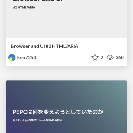
Browser and UI #2 HTML/ARIA
ken7253
2
360