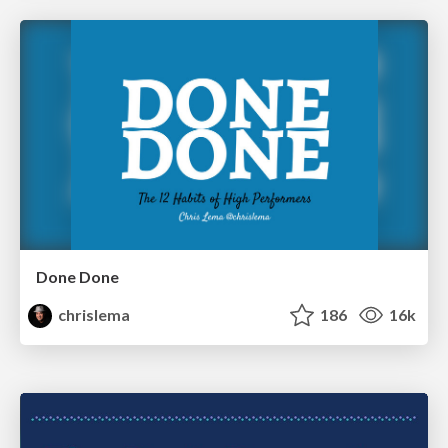
Done Done
chrislema
186
16k