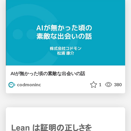
AIが無かった頃の素敵な出会いの話
codmoninc
1
380