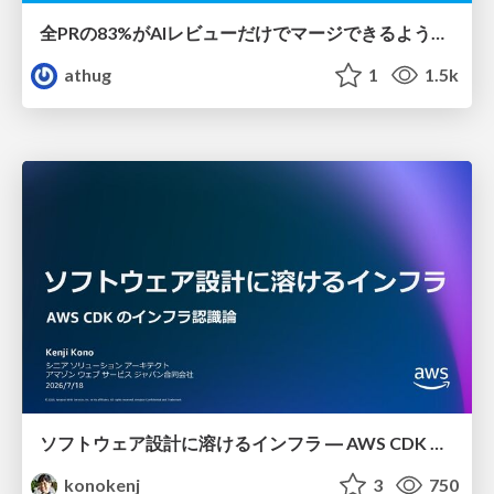
全PRの83%がAIレビューだけでマージできるようになった開発組織はその後どうなったか
athug
1
1.5k
ソフトウェア設計に溶けるインフラ ― AWS CDK のインフラ認識論
konokenj
3
750