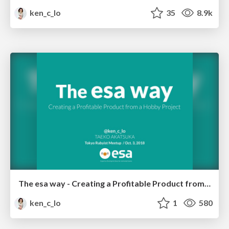
ken_c_lo
35
8.9k
The esa way - Creating a Profitable Product from a Hobby Project
ken_c_lo
1
580