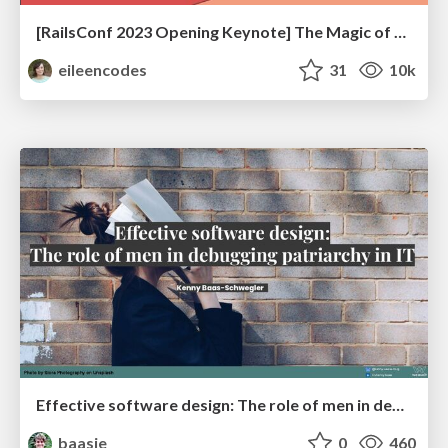
[RailsConf 2023 Opening Keynote] The Magic of Rails
eileencodes
31
10k
Effective software design: The role of men in debugging patriarchy in IT @ Voxxed Days AMS
baasie
0
460