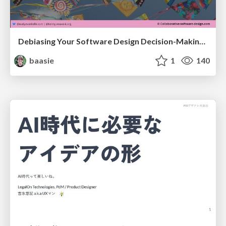
Debiasing Your Software Design Decision-Making @ Flowcon '26
baasie
1
140