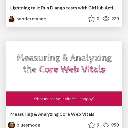
Lightning talk: Run Django tests with GitHub Actions
sabderemane
0
230
Measuring & Analyzing Core Web Vitals
bluesmoon
9
950