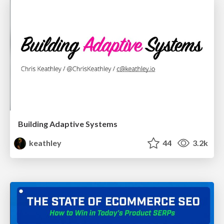
Building Adaptive Systems
keathley
44
3.2k