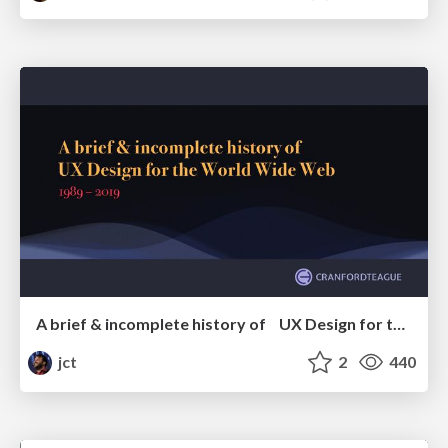
A brief & incomplete history of UX Design for the World Wide Web: 1989–2019
jct
2
440