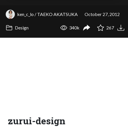
ken_c_lo / TAEKO AKATSUKA
October 27, 2012
Design
340k
267
zurui-design