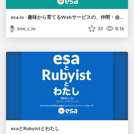
esa.io - 趣味から育てるWebサービスの、仲間・会社・お金のつくりかた
ken_c_lo
33
8.1k
esaとRubyistとわたし