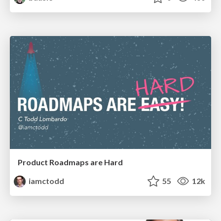
Product Roadmaps are Hard
iamctodd
55
12k