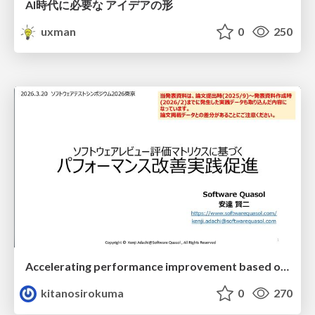
AI時代に必要な アイデアの形
uxman
0
250
Accelerating performance improvement based on a software review evaluation matrix
kitanosirokuma
0
270