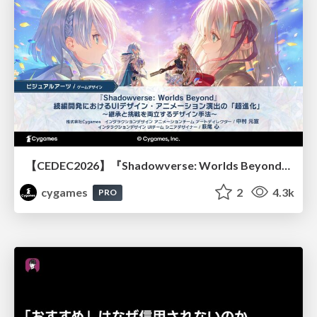
【CEDEC2026】『Shadowverse: Worlds Beyond』続編開発におけるUIデザイン・アニメーション演出の「超進化」 ～継承と挑戦を両立するデザイン手法～
cygames
2
4.3k
PRO