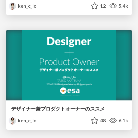
ken_c_lo
12
5.4k
デザイナー兼プロダクトオーナーのススメ
ken_c_lo
48
6.1k