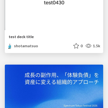
test deck title
shotamatsuo
0
1.5k