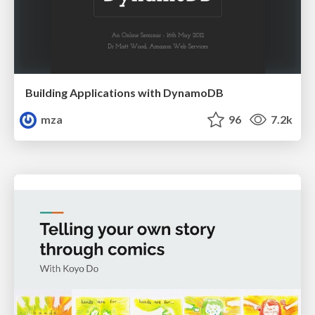
Building Applications with DynamoDB
mza
96
7.2k