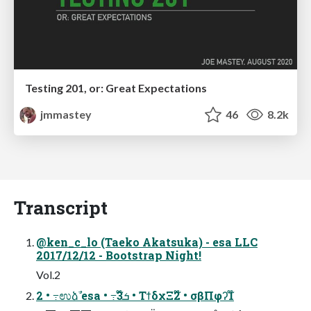
Testing 201, or: Great Expectations
jmmastey
46
8.2k
Transcript
@ken_c_lo (Taeko Akatsuka) - esa LLC
2017/12/12 - Bootstrap Night!
Vol.2
2 • ߹ಉձࣾ esa • ߹ܭ3໊ • ΤϯδχΞ2໊ • σβΠφʔ1໊