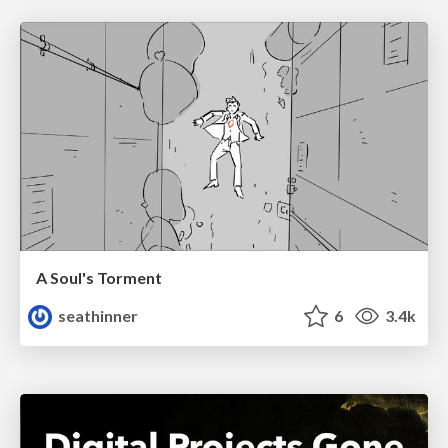
A Soul's Torment
seathinner
6
3.4k