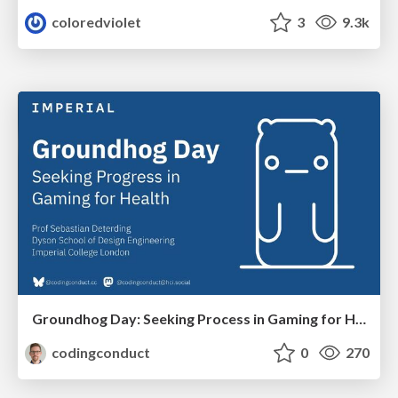
coloredviolet
3
9.3k
Groundhog Day: Seeking Process in Gaming for Health
codingconduct
0
270