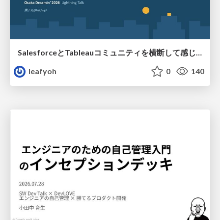
SalesforceとTableauコミュニティを横断して感じたこと（Osaka Dreamin）
leafyoh
0
140