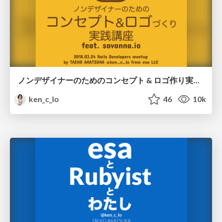
ノンデザイナーのためのコンセプト & ロゴ作り実践講座 feat. savanna.io
ken_c_lo
46
10k