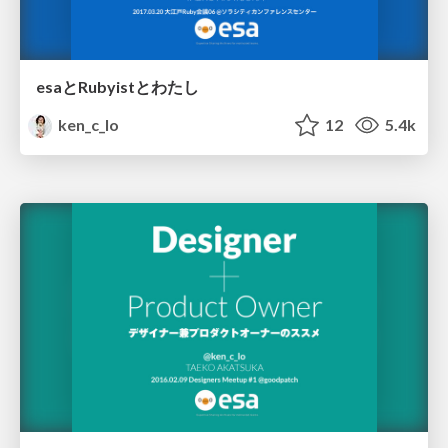
esaとRubyistとわたし
ken_c_lo
12
5.4k