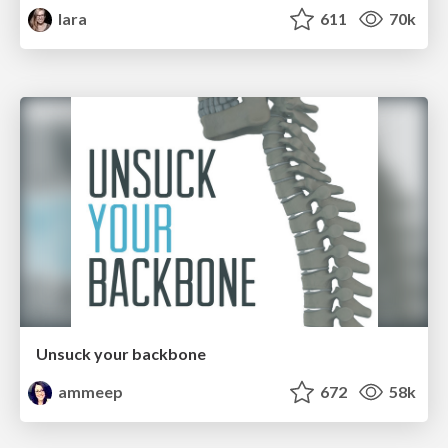
lara
611
70k
Unsuck your backbone
ammeep
672
58k