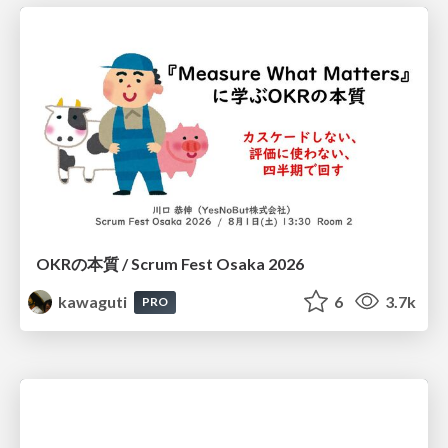
OKRの本質 / Scrum Fest Osaka 2026
kawaguti
6
3.7k
PRO