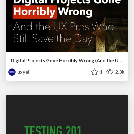
Digital Projects Gone Horribly Wrong (And the UX Pros Who Still Save the Day) - Dean Schuster
uxyall
1
2.3k