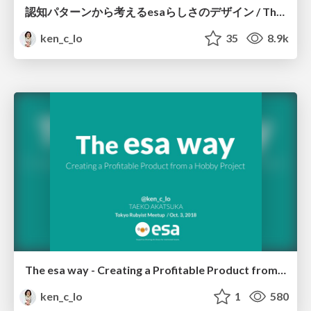
認知パターンから考えるesaらしさのデザイン / Thinking esa-like design
ken_c_lo
35
8.9k
The esa way - Creating a Profitable Product from a Hobby Project
ken_c_lo
1
580