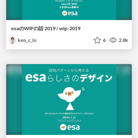
esaのWIPの話 2019 / wip-2019
ken_c_lo
6
2.8k