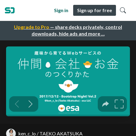
Sign in
Sign up for free
Upgrade to Pro
— share decks privately, control
downloads, hide ads and more …
ken_c_lo / TAEKO AKATSUKA