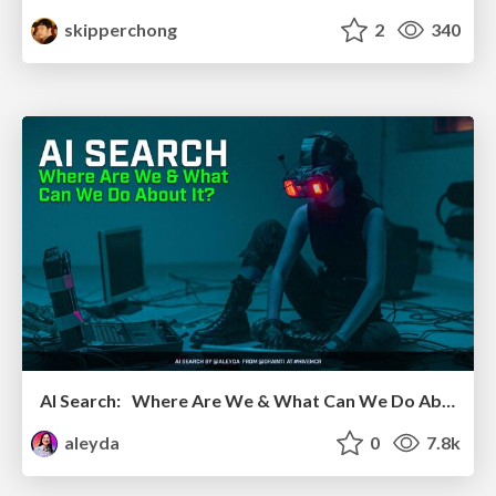
skipperchong
2
340
AI Search: Where Are We & What Can We Do About It?
aleyda
0
7.8k