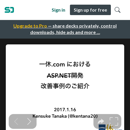
Sign in
Sign up for free
Upgrade to Pro
— share decks privately, control
downloads, hide ads and more …