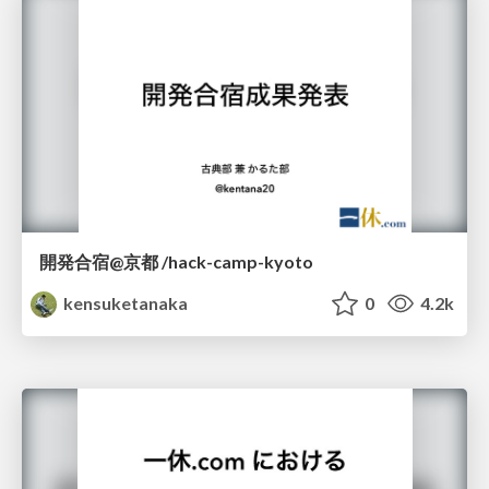
開発合宿@京都 /hack-camp-kyoto
kensuketanaka
0
4.2k