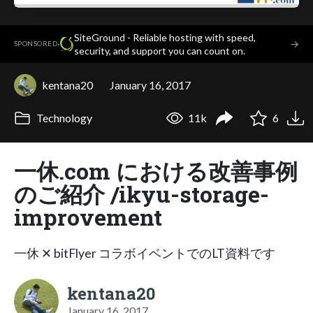
SiteGround - Reliable hosting with speed,
·
→
SPONSORED
security, and support you can count on.
kentana20
January 16, 2017
Technology
11k
6
一休.com における改善事例
のご紹介 /ikyu-storage-
improvement
一休 ✕ bitFlyer コラボイベントでのLT資料です
kentana20
January 16, 2017