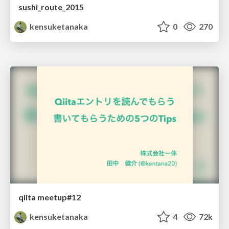
sushi_route_2015
kensuketanaka
0
270
qiita meetup#12
kensuketanaka
4
72k