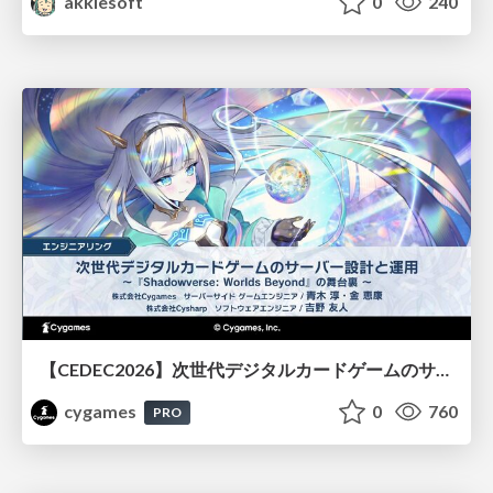
akkiesoft
0
240
【CEDEC2026】次世代デジタルカードゲームのサーバー設計と運用 〜『Shadowverse: Worlds Beyond』の舞台裏～
cygames
0
760
PRO