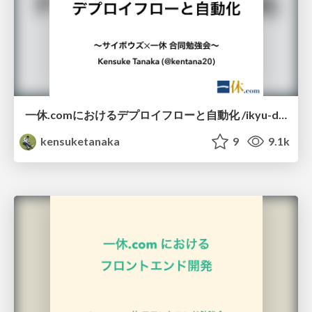
一休.comにおけるデプロイフローと自動化 /ikyu-deploy-flow
kensuketanaka
9
9.1k