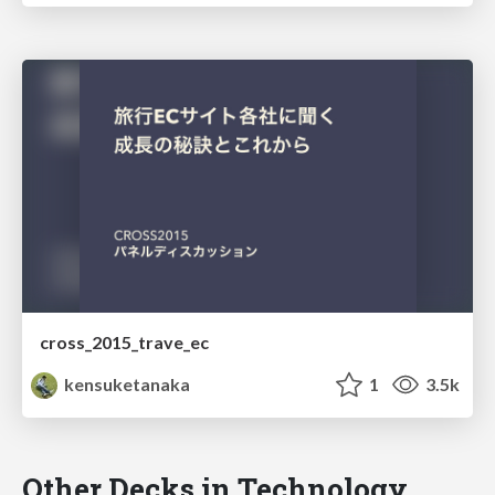
cross_2015_trave_ec
kensuketanaka
1
3.5k
Other Decks in Technology