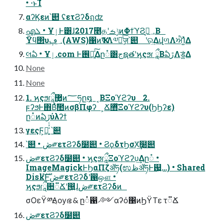
• ·ͱΊ
αʔϏεͷ՝୊ ʢετϨʔδฤʣ
എܠ • ҰٳͰ͸ɺ2017೥தʹݱࡏͷΦϯϓϨ؀ڥ͔Β
Ϋϥ΢υ؀ڥ(AWS)΁ͷҠߦΛ༧ఆ֤ٕͯ͠ज़՝୊ ʹର͢ΔվળΛਐΊ͍ͯΔ
લఏ • Ұٳ.com Ͱ࢖༻͍ͯ͠Δը૾͸جຊతʹϗςϧɾ ཱྀ͔ؗΒఏڙΛड͚͍ͯΔ
None
None
1. ϗςϧɾཱྀؗ޲͚ͷ؅ཧը໘ ͔ΒΞοϓϩʔυ 2.
ϝʔϧͰ΋Βͬͯࣾ಺ͷσβΠφʔ ͕Ճ޻ͯ͠Ξοϓϩʔυ(ϦϦʔε)
ը૾ͷఏڙύλʔϯ
γεςϜ๊͕͍͑ͯͨ ՝୊
՝୊ • ڞ༗ετϨʔδ໰୊ • ϨϙδτϦσΧ͗͢໰୊
ڞ༗ετϨʔδ໰୊ • ϗςϧɾཱྀ͕ؗΞοϓϩʔυ͢Δը૾ •
ImageMagickͰϦαΠζॲཧ(ಉظॲཧͰ஗͍…) • Shared
DiskํࣜͰڞ༗ετϨʔδʹ഑ஔ •
ϗςϧɾཱྀؗ਺૿Ճʹ൐͍ɺڞ༗ετϨʔδͷ
σΟεΫ༰ྔΛѹഭ & ը૾഑৴༻αʔό΁ͷϦΫΤε τ૿Ճ
ڞ༗ετϨʔδ໰୊