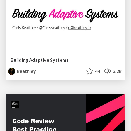
Building Adaptive Systems
keathley
44
3.2k