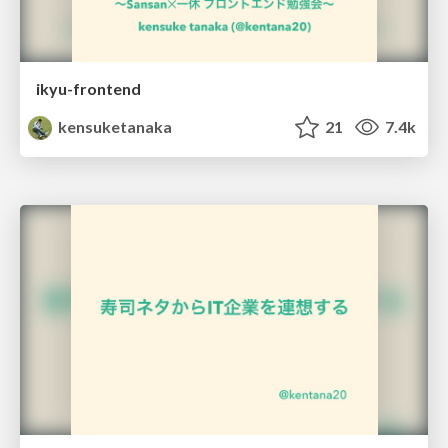
ikyu-frontend
kensuketanaka
21
7.4k