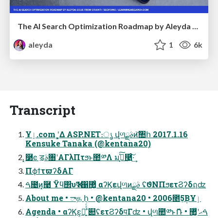
The AI Search Optimization Roadmap by Aleyda Solis
aleyda
1
6k
Transcript
Ұٳ.com ʹ͓͚Δ ASP.NET։ൃ վળࣄྫͷ͝঺հ 2017.1.16
Kensuke Tanaka (@kentana20)
͓࿳ͼ ॾࣄ৘ʹΑΓλΠτϧͱ಺༰Λ มߋ͓ͯ͠࿩͍ͨ͠·͢
ΠϕϯτϖʔδΑΓ
ࠓ೔ͷ͓࿩ Ϋϥ΢υҠߦ΁޲͚ͨ αʔϏεվળͷࣄྫ ʢϑΝΠϧετϨʔδฤʣ
About me • ాத ݈հ • @kentana20 • 2006೥5݄͔ΒҰٳ
Agenda • αʔϏε๊͕͍͑ͯͨ՝୊ʢετϨʔδपΓʣ • վળ಺༰ͱޮՌ • ࠓޙʹ޲͚ͯ