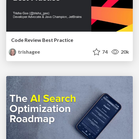
Code Review Best Practice
trishagee
74
20k