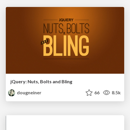
jQuery: Nuts, Bolts and Bling
dougneiner
66
8.5k