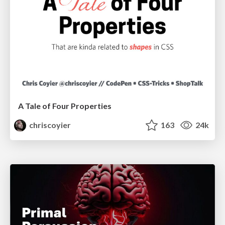
A Tale of Four Properties
chriscoyier
163
24k