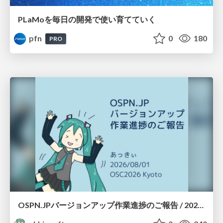
PLaMoを毎日の開発で使い育てていく
pfn
0
180
PRO
OSPN.JPバージョンアップ作業進捗のご報告 / 20260801-osc26kyoto