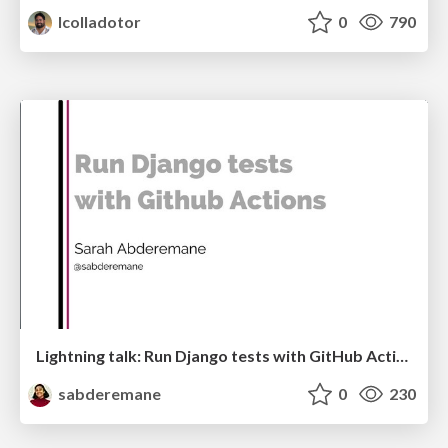
lcolladotor
0
790
Lightning talk: Run Django tests with GitHub Actions
sabderemane
0
230