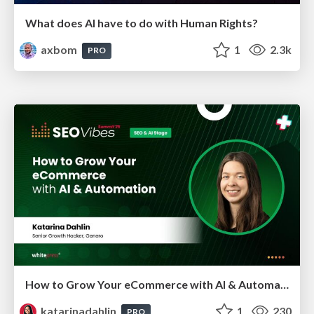
What does AI have to do with Human Rights?
axbom
1
2.3k
PRO
How to Grow Your eCommerce with AI & Automation
katarinadahlin
1
230
PRO