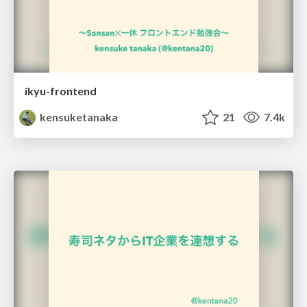
ikyu-frontend
kensuketanaka
21
7.4k