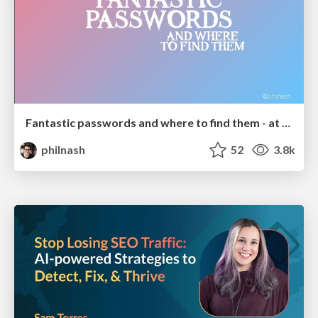
Fantastic passwords and where to find them - at NoRuKo
philnash
52
3.8k