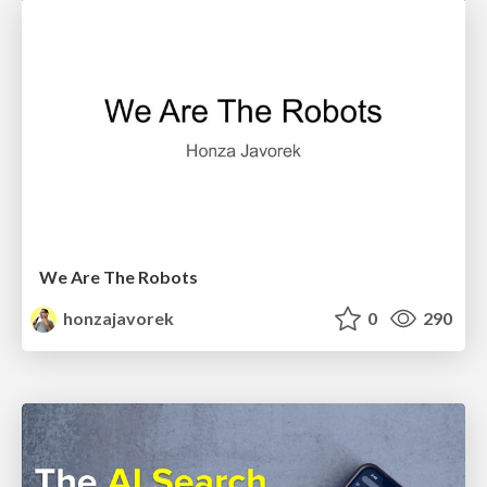
We Are The Robots
honzajavorek
0
290