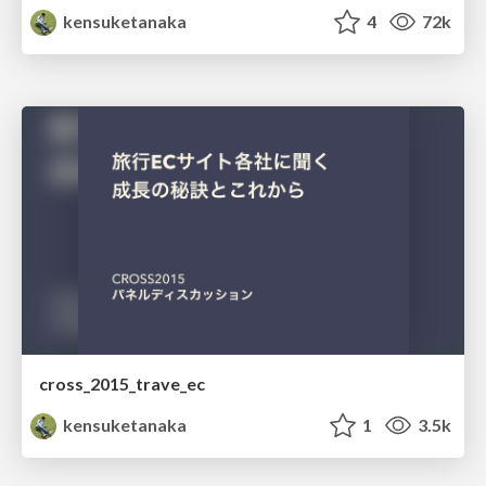
kensuketanaka
4
72k
cross_2015_trave_ec
kensuketanaka
1
3.5k