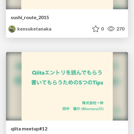
sushi_route_2015
kensuketanaka
0
270
qiita meetup#12