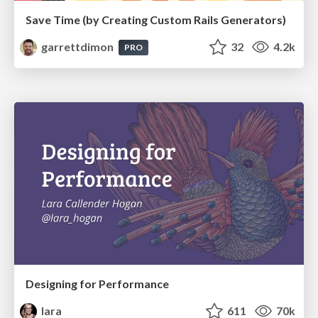
Save Time (by Creating Custom Rails Generators)
garrettdimon
32
4.2k
PRO
Designing for Performance
lara
611
70k