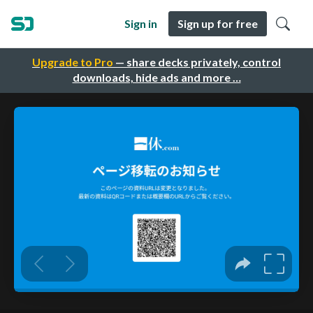
Sign in
Sign up for free
Upgrade to Pro
— share decks privately, control
downloads, hide ads and more …