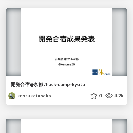
開発合宿@京都 /hack-camp-kyoto
kensuketanaka
0
4.2k