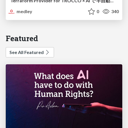
Terraform Provider for TROCCO × AI で 半自動化する複数プロダクトの連携運用 / Semi-Automating Multi-Product Data Integration Ops with the Terraform Provider for TROCCO × AI
medley
0
340
Featured
See All Featured