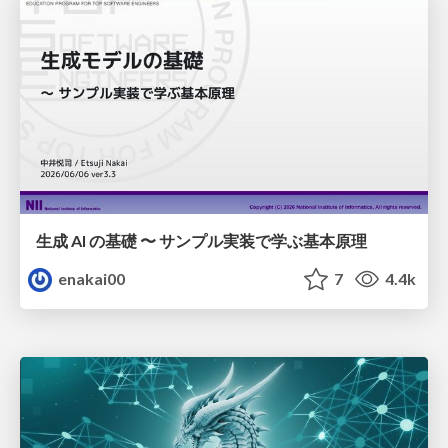
生成 AI の基礎 〜 サンプル実装で学ぶ基本原理
enakai00
7
4.4k