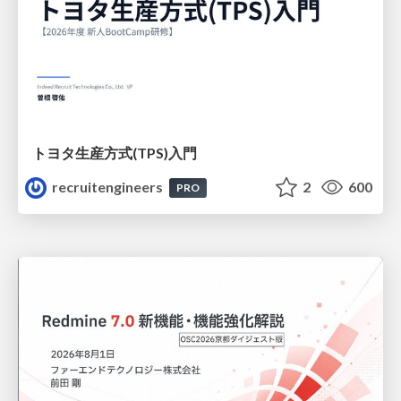
トヨタ⽣産⽅式(TPS)⼊⾨
recruitengineers
2
600
PRO