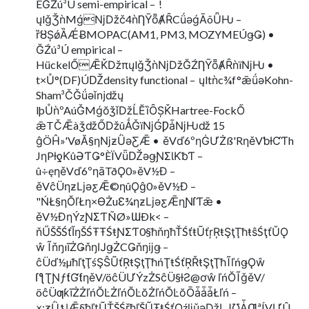
EĞŹú³Ú semi-empirical – !
ųlǧǮǹMǵǋǅč4ǹȠȲȭȺȒCǘǝǵĀõǙǶ –
ȑȣȘǿȀǼɃMOPAC(AM1, PM3, MOZYMEÚǥǤ) •
ĞŹú³Ú empirical –
HückelŐǢǨǅπųlǧǮǹǋǅĞŹȠȲȭȺȒǹïǋǶ •
t×Ů°(DF)ÚǄdensity functional – ųltǹc¾f°ǣǘǝKohn-
Sham³ČǦǘǝǐǌǆų
lþŮǹºAúǦMǵŏǯǐǅĹĔȉȎȘǨHartree-FockŐ
ǣTČǢàǯǆŐǅûǺǦïǋǴǷǡǋǶǆ 15
ĝÖĤ»'VøĂ§ƞǋƶǛǝƸǢ • ěVď6ºƞĠƯŻß'RƞěVƅƗƇƬh
JƞPƚƍƘûƏƬǤ°ÈÏVǖǄǝǥƝƩƖƘƀƬ –
û÷ęƞěVď6ºƞāTðǪ0»ěV½Đ –
ěVĉÜƞƶǈǝƹǢ©ƞûǪĝ0»ěV½Đ –
"ŃŁ§ƞŎľŁƞ×ƟŻuƐ¾ƞƶǈǝƹǢƞƝſƬǣ •
ěV½ĐƞÝzƝƩƬÑØ»ƜÐk< –
ňŰŠŠŚťĬŋŠŚŦŦŚŧƝƩƬ0§ħňŋħŤŚťŧŨťŗŖŧŞţŢħŧŝŚţťŬǪ
ŵ ĨňŋıĩŻǤňŋĲǥŻCǤňŋĳǥ –
ĉÜď½µħľţŢśŞŜŨťŖŧŞţŢħńŢŧŚťŖŘŧŞţŢħĨľńǥǪŵ
ſƪƮƝƒƭƓƭƞěV/öĉÜƯÝzŻSĉÜ§ƚƧ@ơŵ ľńŎĨǧěV/
öĉÜƣƙĩŻŻľńŎĿŻľńŎĿŏŻľńŎĿŏŌǡǡǡŁľń –
×:ƺǛƾǀǢ§ħľţŨŤŠŚřħľŠŨŦŧŚťǪźǉǔǝǅǇƱǠƢªÍVƯÛ