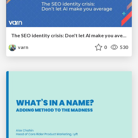
The SEO identity crisis: Don't let AI make you average
varn
0
530