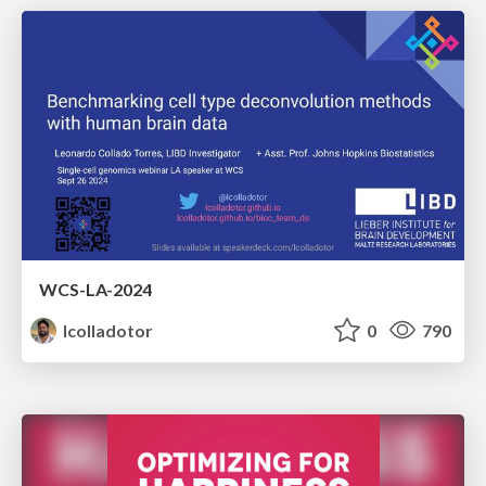
WCS-LA-2024
lcolladotor
0
790