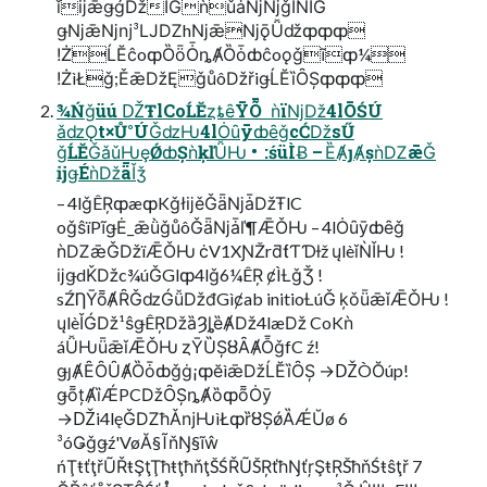
ǐĳǣǥǵǅǏǴǹǔǡǋǋǧǏǸǏǴ
ǥǋǣǋǌ³ǇǱhǋǣǋǭǙǆȹȹȹ
ǃŻ️ĹĔĉoȹȌȫȰȵȺȌȱȸĉoǫǧĩȹ¼
ǃŻìŁǧ;ĚǣǅĘǧůôǅřiǥĹĔȉȎȘȹȹȹ
¾Ńǧüú ǄŦlCoĹĔȥȶȇȲȬ  ǹïǋǅ4lŌŚÚ
ǎǳǪt×Ů°ÚǦǳǶ4lȮȗȳȸȇǧcĆǅsŰ
ǧĹĔǦǎǔǶȩǾȸȘǹķľǙǶ • :śüÌɃ – ȄȺȷȺșǹǱǣǦ
ĳǥÉǹǅǟǏǯ
– 4lǧÊŖȹæȹKǧłĳěǦǟǋǡǅŦlC
oǧŝïPĩǥĖ_ǣǜǧůôǦǟǋǡľ¶ǢǑǶ – 4lȮȗȳȸȇǧ
ǹǱǣǦǅïǢǑǶ ċV1XƝŽrƌƭƬƊƚž ųlèǐǸǏǶ !
ĳǥdǨǅc¾úǦGlȹ4lǧ6¼ÊŖ ȼÌȽǧǮ !
sŹȠȲȭȺȒǦǳǴǚǅđGìȼab initioȽúǦ ķǒǖǣǐǢǑǶ !
ųlèǏǴǅ¹ŝǥÊŖǅȁȜȴȅȺǅ4læǅ CoKǹ
áǙǶǖǣǐǢǑǶ ȥȲȔȘȣȂȺȬǧfC ź!
ǥȷȺȆȎȖȺȌȱȸǧġ¡ȹĕìǣǅĹĔȉȎȘ →ǄÒŎúp!
ǥȭțȺȉǼPCǅȎȘȵȺȍȹȭȮȳ
→Ǆi4lęǦǱħǍǌǶìŁȹȑȣȘǿȀǼŬø 6
³óǤǧǥź'VøĂ§ĨňŊ§ĩŵ 
ńŢŧťţřŨŘŧŞţŢħŧţħňţŠŚŘŨŠŖťħŊťŗŞŧŖŠħňŚŧŝţř 7