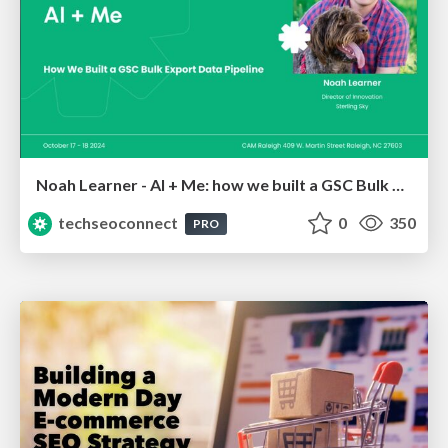
Noah Learner - AI + Me: how we built a GSC Bulk Export data pipeline
techseoconnect
0
350
PRO