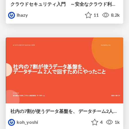
クラウドセキュリティ入門 ～安全なクラウド利用のための基礎知識～
lhazy
11
8.2k
社内の7割が使うデータ基盤を、 データチーム2人で回すためにやったこと
koh_yoshi
4
1k