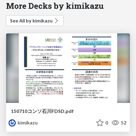
More Decks by kimikazu
See All by kimikazu
150710コンソ石川FDSD.pdf
kimikazu
0
52