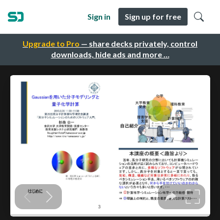
Sign in
Sign up for free
Upgrade to Pro
— share decks privately, control
downloads, hide ads and more …