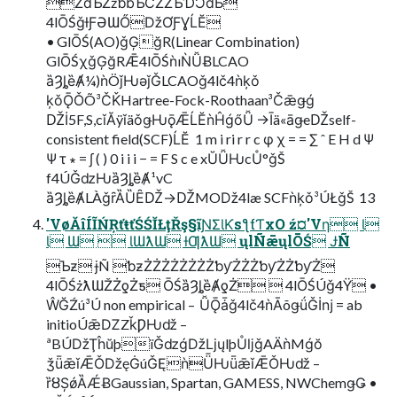
ŻƌƄŻżƅƃƄƇŽŻƄƊƆƌƂ
4lŌŚǧƚƑƏƜŐǅƠƑƔĹĔ
• GlŌŚ(AO)ǧĢğR(Linear Combination)
GlŌŚχǧĢğRǢ4lŌŚǹıǸǙɃLCAO
ȁȜȴȅȺ¼)ǹÖǰǶǝǰǦLCAOǧ4lč4ǹķǒ
ķǒǬǑÕ³ČǨHartree-Fock-Roothaan³Čǣǥǵ
Ǆİ5F,S,cǐĂÿǐäǒǥǶǭǢĹĔǹĤǵőǙ →Īä«āǥeǄself-
consistent field(SCF)ĹĔ  1 m i ri r r c φ χ = = ∑ ˆ E H d Ψ
Ψ τ ∗ = ∫ ( ) 0 i i i − = F S c e xŬǙǶcŮ°ǧŠ 
f4ÚǦǳǶȁȜȴȅȺ¹vC
ȁȜȴȅȺLÀǧȓȀȔȆǄ→ǄMOǅ4læ SCFǹķǒ³ÚŁǧŠ  13
'VøĂîÍĨŃŖťŧťŚŚĬŁţŘş§ĩƝƩƖƘsƪƭƬxO ź¤'Vƞ Ɩ
Ɩ Ɯ  ƖƜƛƜ ƚƢƛƜ ųlÑǣųlŌŚ ɈÑ
Ƅƶ ɉÑ ƅƶŻŻŻŻŻŻŻŻƅƴŻŻŻƅƴŻŻƅƴŻ
4lŌŚżƛƜŽŻƍŻƽ ŌŚȁȜȴȅȺƍŻ  4lŌŚÚǧ4Ÿ •
ŴĞŹú³Ú non empirical – ǙǬǡǧ4lč4ǹĀõǥǘǦİǌ = ab
initioÚǣǱZǩǷǶǆ –
ªBÚǅŢĥŭþïǦǳǵǅǈųlþŮǉǧAÄǹMǵŏ
ǯǖǣǐǢǑǅęĠúǦĘǹǕǶǖǣǐǢǑǶǆ –
ȑȣȘǿȀǼɃGaussian, Spartan, GAMESS, NWChemǥǤ •