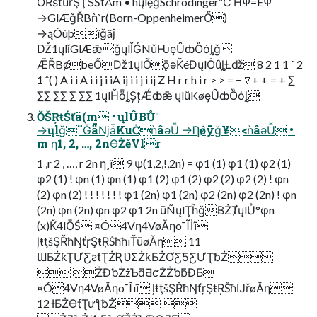
ŎŘŝťůřŞŢŜŚťÅm • hųlęǧSchrödinger³Č ĤΨ=EΨ
→GlÆǧŘBǹ`r(Born-OppenheimerŐ)
→ąÓúþïǧäĵ
Ǆ1ųlǐGlÆǣǧųlǏǴNǔǶȩȖȸȌȯȴǧ
ǢŘBȼbeŐǅ1ųlŐǭǝǨéĐųlȮȗȴȽǆ 8 2 1 1 ˆ 2
1 ˆ( ) A i i A i i j i iA ij i i j i ij Z H r r h i r > > = − ∇ + + = + ∑
∑∑ ∑∑ ∑ ∑∑ 1ųlȞȫȴȘțǼȸǣ ųlŭKøȩȖȸȌȯȴ
ŎŠŖŧŚťä(m • ųlÛBŮ°
→ųlǧ¨ǦǟǋǡKuĊǹâǝǙ →Ƞǿȳǧ¥<ǹâǝǙ •
m ƞ1, 2, …, 2nƟŻěVlr
1 ,r 2 , …, r 2n ƞ¸ï 9 ψ(1,2,!,2n) = φ1 (1) φ1 (1) φ2 (1)
φ2 (1) ! φn (1) φn (1) φ1 (2) φ1 (2) φ2 (2) φ2 (2) ! φn
(2) φn (2) ! ! ! ! ! ! ! φ1 (2n) φ1 (2n) φ2 (2n) φ2 (2n) ! φn
(2n) φn (2n) φn φ2 φ1 2n ūÑųlŢĥǧɃŻȾųlŮ°φn
(x)Ǩ4lŌŚ ¤Ó4Vƞ4VøĂƞo¯Ĩİĩ
ļŧţšŞŘħŊťŗŞŧŖŠħħıŤūøĂƞ 11
ƜƂŻƙƮƯƸƨƭƮŻƦƲƩŻƙƂŻƠƸƼƸƯƮƀŻ
 ŻƉƅŻżƄƌƋƈŽŻƅƃƉƂ
¤Ó4Vƞ4VøĂƞo¯Ĩıĩ ļŧţšŞŘħŊťŗŞŧŖŠħĲřøĂƞ
12 ƗƂŻƟƭƮưƪƀŻ 