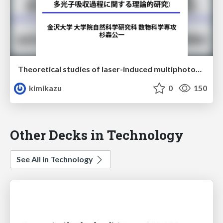
Theoretical studies of laser-induced multiphoton absorption processes on diatomic molecules(二原子分子におけるレーザー誘起多光子吸収過程に関する理論的研究)
kimikazu
0
150
Other Decks in Technology
See All in Technology