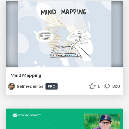
Mind Mapping
helmedeiros
1
300
PRO