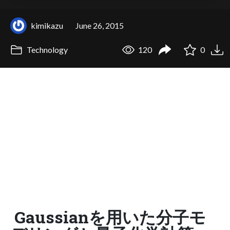
kimikazu
June 26, 2015
Technology
120
0
Gaussianを用いた分子モ