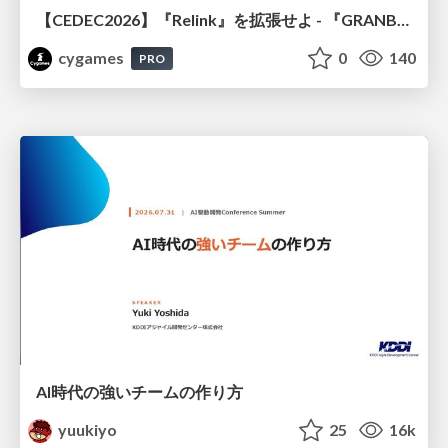
【CEDEC2026】『Relink』を拡張せよ - 『GRANBLUE FANTASY: Relink - Endless Ragnarok』の開発速度と品質を守るCI運用
cygames
0
140
PRO
AI時代の強いチームの作り方
yuukiyo
25
16k