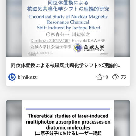
同位体置換による核磁気共鳴化学シフトの理論的研究
kimikazu
0
79