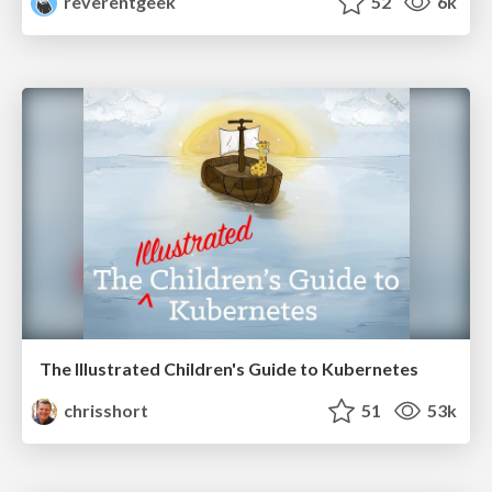
reverentgeek
52
6k
The Illustrated Children's Guide to Kubernetes
chrisshort
51
53k