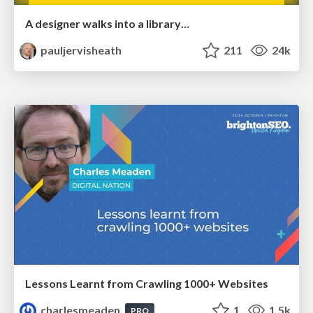
A designer walks into a library…
pauljervisheath
211
24k
Lessons Learnt from Crawling 1000+ Websites
charlesmeaden
1
1.5k
PRO