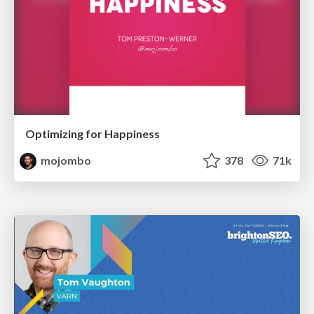
Optimizing for Happiness
mojombo
378
71k