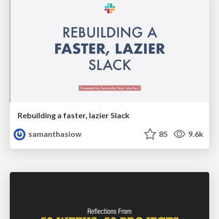
Rebuilding a faster, lazier Slack
samanthasiow
85
9.6k