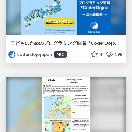
子どものためのプログラミング道場『CoderDojo』〜法人提携例〜 / Partnership with CoderDojo Japan
coderdojojapan
4
19k
PRO