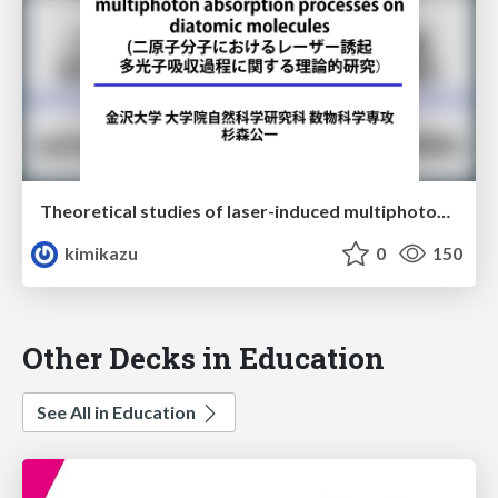
Theoretical studies of laser-induced multiphoton absorption processes on diatomic molecules(二原子分子におけるレーザー誘起多光子吸収過程に関する理論的研究)
kimikazu
0
150
Other Decks in Education
See All in Education