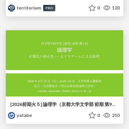
territorium
0
120
PRO
[2026前期火５] 論理学（京都大学文学部 前期 第9回）「正規化の停止性——ヒドラゲームによる証明」
yatabe
0
210