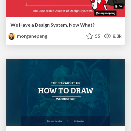
We Have a Design System, Now What?
morganepeng
55
8.3k