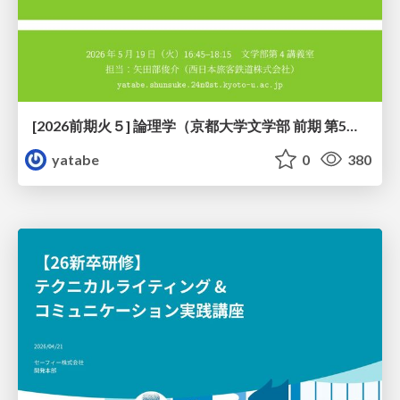
[2026前期火５] 論理学（京都大学文学部 前期 第5回）「 ならばの問題演習・proof net・かつの規則」
yatabe
0
380