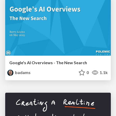
Google's AI Overviews - The New Search
badams
0
1.1k