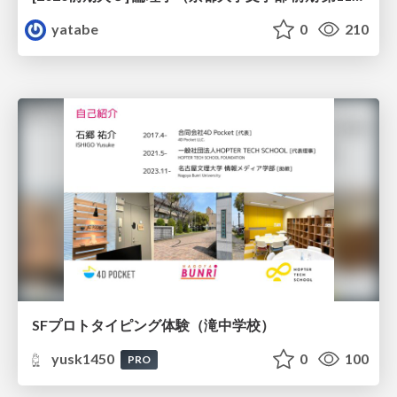
yatabe
0
210
SFプロトタイピング体験（滝中学校）
yusk1450
0
100
PRO