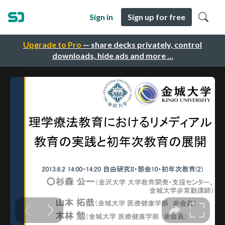
Sign in
Sign up for free
Upgrade to Pro
— share decks privately, control
downloads, hide ads and more …