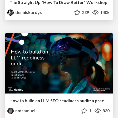
The Straight Up "How To Draw Better" Workshop
denniskardys
239
140k
How to build an LLM SEO readiness audit: a practical framework
nmsamuel
1
830