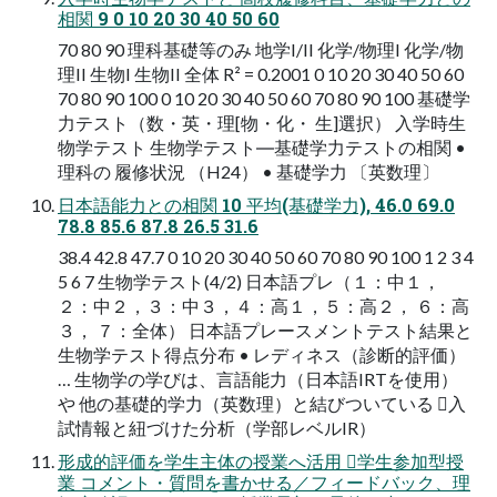
相関 9 0 10 20 30 40 50 60
70 80 90 理科基礎等のみ 地学I/II 化学/物理I 化学/物
理II 生物I 生物II 全体 R² = 0.2001 0 10 20 30 40 50 60
70 80 90 100 0 10 20 30 40 50 60 70 80 90 100 基礎学
力テスト（数・英・理[物・化・ 生]選択） 入学時生
物学テスト 生物学テスト―基礎学力テストの相関 •
理科の 履修状況 （H24） • 基礎学力 〔英数理〕
日本語能力との相関 10 平均(基礎学力), 46.0 69.0
78.8 85.6 87.8 26.5 31.6
38.4 42.8 47.7 0 10 20 30 40 50 60 70 80 90 100 1 2 3 4
5 6 7 生物学テスト(4/2) 日本語プレ（１：中１，
２：中２，３：中３，４：高１，５：高２， ６：高
３， ７：全体） 日本語プレースメントテスト結果と
生物学テスト得点分布 • レディネス（診断的評価）
… 生物学の学びは、言語能力（日本語IRTを使用）
や 他の基礎的学力（英数理）と結びついている 入
試情報と紐づけた分析（学部レベルIR）
形成的評価を学生主体の授業へ活用 学生参加型授
業 コメント・質問を書かせる／フィードバック、理