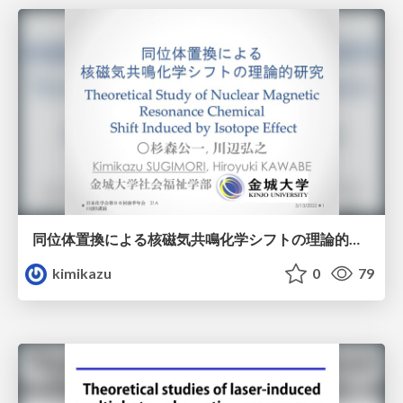
同位体置換による核磁気共鳴化学シフトの理論的研究
kimikazu
0
79