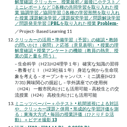
解度確認 クリッカー、授業最初／最後に小テスト／
ミニレポートなど 各種の共同学習を取り入れた授
業 協調学習／協同学習 各種の学習形態を取り入れ
た授業 課題解決学習／課題探究学習／問題解決学習
／問題発見学習 PBLを取り入れた授業 Problem-
／Project- Based Learning 11
クリッカーの活用 • 準備学習（予習）の確認 • 教師
の問いかけ（発問）と応答（意見表明） • 授業の理
解度確認 • 授業アンケートの機能（教員の熱意、授
業の質と量を 問う）
– 生命科学（H23,H24理学１年） 確実な知識の習得
– 教養ゼミＩ（H23社福１年） 身近な例から生命現
象を考える – オープンキャンパス・ミニ講座(H23
7/31) 興味関心の掘起し – 学外講座での使用例
（H24） 一般市民向けにも活用可能 – 高校生との交
流授業（H24） 高校生向けにも活用可能
ミニッツペーパー＋小テスト • 机間巡視による対話
や、クリッカー課題と併用 • 形成的な学習評価を測
る：東海大方式 • 毎回の授業評価（ひとりＦＤ活
動）＋ビデオ撮影 13