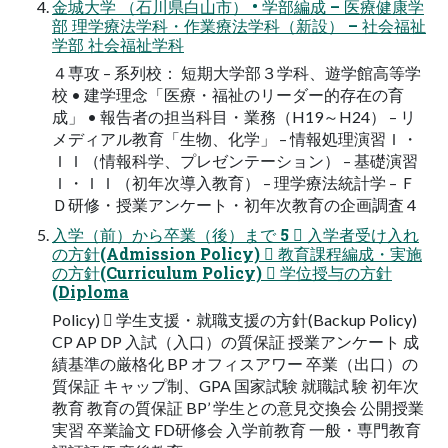
金城大学 （石川県白山市） • 学部編成 – 医療健康学
部 理学療法学科・作業療法学科（新設） – 社会福祉
学部 社会福祉学科
４専攻 – 系列校： 短期大学部３学科、遊学館高等学
校 • 建学理念「医療・福祉のリーダー的存在の育
成」 • 報告者の担当科目・業務（H19～H24） – リ
メディアル教育「生物、化学」 – 情報処理演習Ｉ・
ＩＩ（情報科学、プレゼンテーション） – 基礎演習
Ｉ・ＩＩ（初年次導入教育） – 理学療法統計学 – Ｆ
Ｄ研修・授業アンケート・初年次教育の企画調査 4
入学（前）から卒業（後）まで 5  入学者受け入れ
の方針(Admission Policy)  教育課程編成・実施
の方針(Curriculum Policy)  学位授与の方針
(Diploma
Policy)  学生支援・就職支援の方針(Backup Policy)
CP AP DP 入試（入口）の質保証 授業アンケート 成
績基準の厳格化 BP オフィスアワー 卒業（出口）の
質保証 キャップ制、GPA 国家試験 就職試 験 初年次
教育 教育の質保証 BP’ 学生との意見交換会 公開授業
実習 卒業論文 FD研修会 入学前教育 一般・専門教育