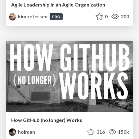
Agile Leadership in an Agile Organization
kimpetersen
0
200
PRO
How GitHub (no longer) Works
holman
316
150k