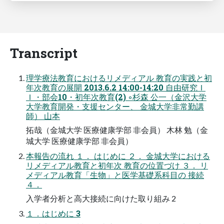
Transcript
理学療法教育におけるリメディアル 教育の実践と初
年次教育の展開 2013.6.2 14:00-14:20 自由研究Ｉ
Ｉ・部会10・初年次教育(2) ◦杉森 公一（金沢大学
大学教育開発・支援センター、 金城大学非常勤講
師） 山本
拓哉（金城大学 医療健康学部 非会員） 木林 勉（金
城大学 医療健康学部 非会員）
本報告の流れ １． はじめに ２． 金城大学における
リメディアル教育と初年次 教育の位置づけ ３． リ
メディアル教育「生物」と医学基礎系科目の 接続
４．
入学者分析と高大接続に向けた取り組み 2
１．はじめに 3