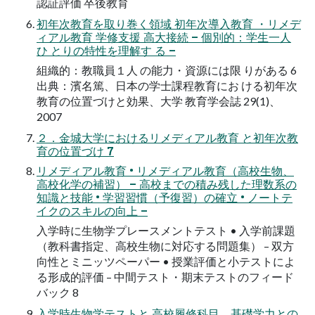
認証評価 卒後教育
初年次教育を取り巻く領域 初年次導入教育 ・リメデ
ィアル教育 学修支援 高大接続 – 個別的：学生一人
ひ とりの特性を理解す る –
組織的：教職員１人 の能力・資源には限 りがある 6
出典：濱名篤、日本の学士課程教育にお ける初年次
教育の位置づけと効果、大学 教育学会誌 29(1)、
2007
２．金城大学におけるリメディアル教育 と初年次教
育の位置づけ 7
リメディアル教育 • リメディアル教育（高校生物、
高校化学の補習） – 高校までの積み残した理数系の
知識と技能 • 学習習慣（予復習）の確立 • ノートテ
イクのスキルの向上 –
入学時に生物学プレースメントテスト • 入学前課題
（教科書指定、高校生物に対応する問題集） – 双方
向性とミニッツペーパー • 授業評価と小テストによ
る形成的評価 – 中間テスト・期末テストのフィード
バック 8
入学時生物学テストと 高校履修科目、基礎学力との