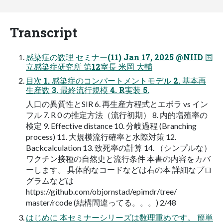
Transcript
感染症の数理 セミナー(11) Jan 17, 2025 @NIID 国
立感染症研究所 第12室長 米岡 大輔
目次 1. 感染症のコンパートメントモデル 2. 基本再
生産数 3. 最終流行規模 4. R実装 5.
人口の異質性とSIR 6. 再生産方程式とエボラ vs イン
フル 7. R 0 の推定方法（流行初期） 8. 内的増殖率の
検定 9. Effective distance 10. 分岐過程 (Branching
process) 11. 大規模流行確率と水際対策 12.
Backcalculation 13. 致死率の計算 14. （シンプルな）
ワクチン接種の自然史と流行条件 本書の内容をカバ
ーします。 具体的なコードなどは右の本 詳細なプロ
グラムなどは
https://github.com/objornstad/epimdr/tree/
master/rcode (結構間違ってる。。。) 2/48
はじめに 本セミナーシリーズは数理重めです。 簡単