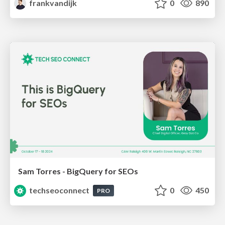
frankvandijk
0
890
Sam Torres - BigQuery for SEOs
techseoconnect
0
450
PRO