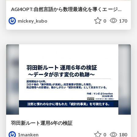
AGI4OPT:自然言語から数理最適化を導くエ ージェントスキル Translating Human Intent into Mathematical Optimization
mickey_kubo
0
170
羽田新ルート運用6年の検証
1manken
0
180