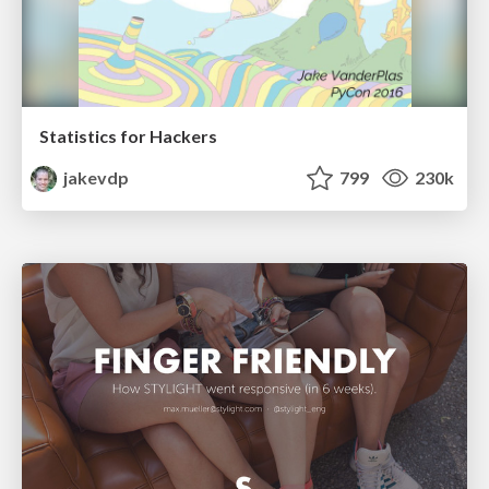
Statistics for Hackers
jakevdp
799
230k