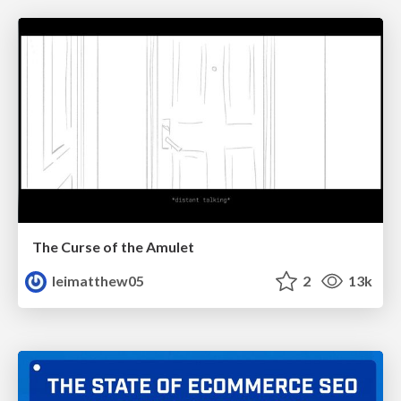
The Curse of the Amulet
leimatthew05
2
13k