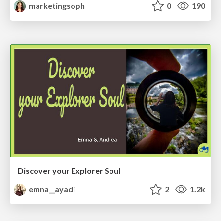
marketingsoph
0
190
Discover your Explorer Soul
emna__ayadi
2
1.2k