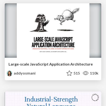
Large-scale JavaScript Application Architecture
addyosmani
515
110k