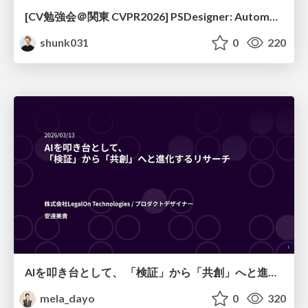
[CV勉強会＠関東 CVPR2026] PSDesigner: Automated Graphic Design with a Human-Like Creative Workflow / kantocv 67th CVPR 2026
shunk031
0
220
AIを叩き台として、 「検証」から「共創」へと進化するリサーチ
mela_dayo
0
320