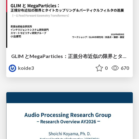
GLIM とMegaParticles：正規分布近似の限界とタイトカップリング＆パーティクルフィルタの進展 / GLIM and MegaParticles : Progress of the distribution representation in SLAM
koide3
0
670