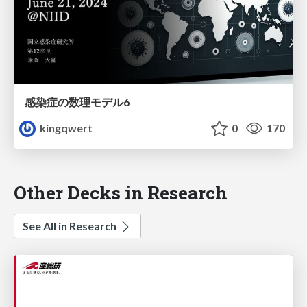
感染症の数理モデル6
kingqwert
0
170
Other Decks in Research
See All in Research