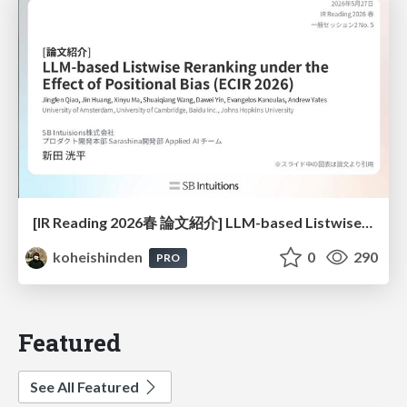
[IR Reading 2026春 論文紹介] LLM-based Listwise Reranking under the Effect of Positional Bias (ECIR 2026) /IR-Reading-2026-Spring
koheishinden
0
290
PRO
Featured
See All Featured