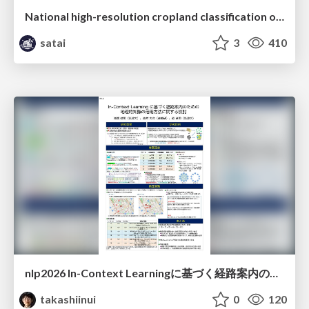
National high-resolution cropland classification of Japan with agricultural census information and multi-temporal multi-modality datasets
satai
3
410
nlp2026 In-Context Learningに基づく経路案内のための地理的知識の活用方法に関する検討
takashiinui
0
120