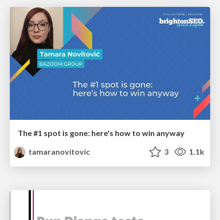
The #1 spot is gone: here's how to win anyway
tamaranovitovic
3
1.1k