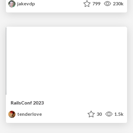
jakevdp
799
230k
RailsConf 2023
tenderlove
30
1.5k