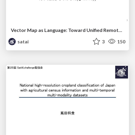
Vector Map as Language: Toward Unified Remote Sensing Vector Mapping
satai
3
150