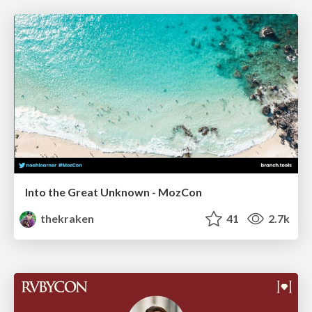
Into the Great Unknown - MozCon
thekraken
41
2.7k