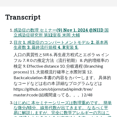
Transcript
感染症の数理 セミナー(9) Nov 1, 2024 @NIID 国
立感染症研究所 第12室長 米岡 大輔
目次 1. 感染症のコンパートメントモデル 2. 基本再
生産数 3. 最終流行規模 4. R実装 5.
人口の異質性とSIR 6. 再生産方程式とエボラ vs イン
フル 7. R 0 の推定方法（流行初期） 8. 内的増殖率の
検定 9. Effective distance 10. 分岐過程 (Branching
process) 11. 大規模流行確率と水際対策 12.
Backcalculation 本書の内容をカバーします。 具体的
なコードなどは右の本 詳細なプログラムなどは
https://github.com/objornstad/epimdr/tree/
master/rcode (結構間違ってる。。。) 2/48
はじめに 本セミナーシリーズは数理重めです。 簡単
な微分/積分、線形代数が出てきます。 なるべく平
易に解説しますが、完全に数学アレルギーの方はこ