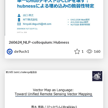
260624_NLP-colloquium: Hubness
de9uch1
1
160