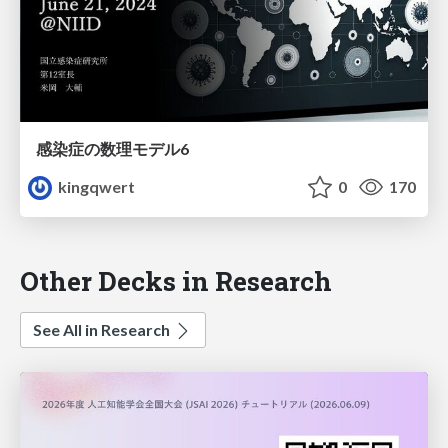
感染症の数理モデル6
kingqwert
0
170
Other Decks in Research
See All in Research