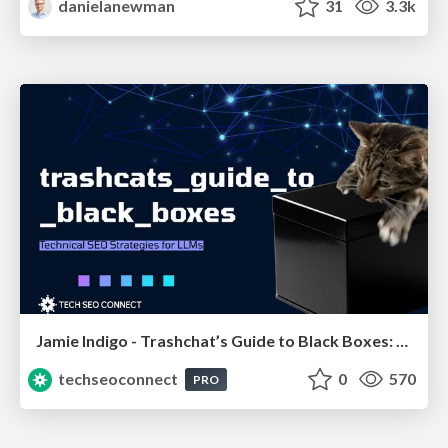
danielanewman
31
3.3k
Jamie Indigo - Trashchat’s Guide to Black Boxes: Technical SEO Tactics for LLMs
techseoconnect
0
570
PRO