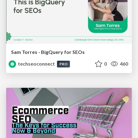
Sam Torres - BigQuery for SEOs
techseoconnect
0
460
PRO