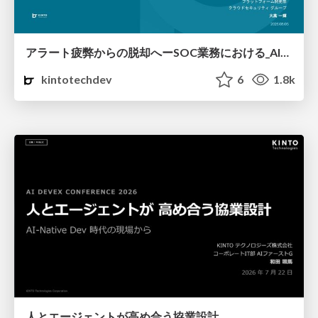
アラート疲弊からの脱却へーSOC業務における_AI_エージェント活用の実践_v2.pdf
kintotechdev
6
1.8k
人とエージェントが高め合う協業設計