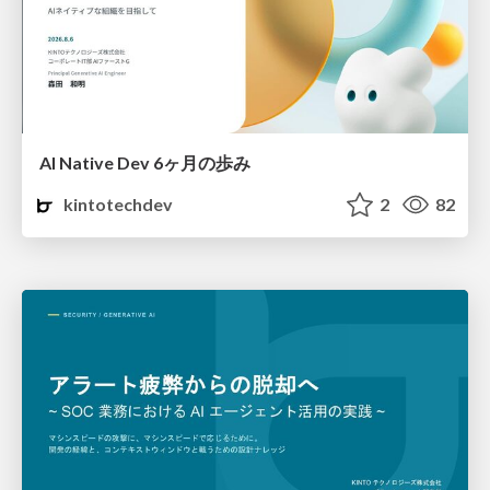
AI Native Dev 6ヶ月の歩み
kintotechdev
2
82