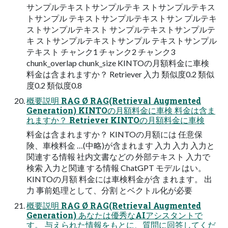
サンプルテキストサンプルテキ ストサンプルテキス
トサンプル テキストサンプルテキストサン プルテキ
ストサンプルテキスト サンプルテキストサンプルテ
キ ストサンプルテキストサンプル テキストサンプル
テキスト チャンク1 チャンク2 チャンク3
chunk_overlap chunk_size KINTOの⽉額料⾦に⾞検
料⾦は含まれますか？ Retriever ⼊⼒ 類似度0.2 類似
度0.2 類似度0.8
概要説明 RAG Ø RAG(Retrieval Augmented
Generation) KINTOの⽉額料⾦に⾞検 料⾦は含ま
れますか？ Retriever KINTOの⽉額料⾦に⾞検
料⾦は含まれますか？ KINTOの⽉額には 任意保
険、⾞検料⾦ …(中略)が含まれます ⼊⼒ ⼊⼒ ⼊⼒と
関連する情報 社内⽂書などの 外部テキスト ⼊⼒で
検索 ⼊⼒と関連 する情報 ChatGPT モデル はい。
KINTOの⽉額 料⾦には⾞検料⾦が含 まれます。 出
⼒ 事前処理として、分割 とベクトル化が必要
概要説明 RAG Ø RAG(Retrieval Augmented
Generation) あなたは優秀なAIアシスタントで
す。 与えられた情報をもとに、質問に回答してくだ