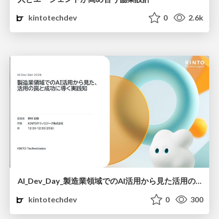
kintotechdev
0
2.6k
AI_Dev_Day_製造業領域でのAI活用から見た活用の罠と成功に導く実践知.pdf
kintotechdev
0
300