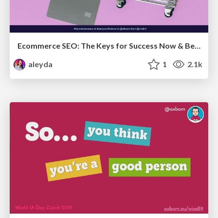
Ecommerce SEO: The Keys for Success Now & Beyond - #SERPConf2024
aleyda
1
2.1k