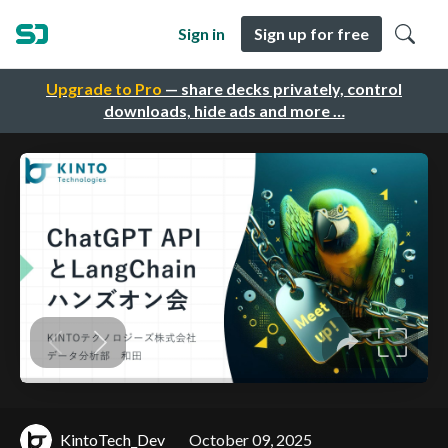
Sign in
Sign up for free
Upgrade to Pro
— share decks privately, control
downloads, hide ads and more …
KintoTech_Dev
October 09, 2025