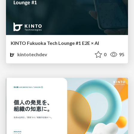
KINTO Fukuoka Tech Lounge #1 E2E × AI
kintotechdev
0
95