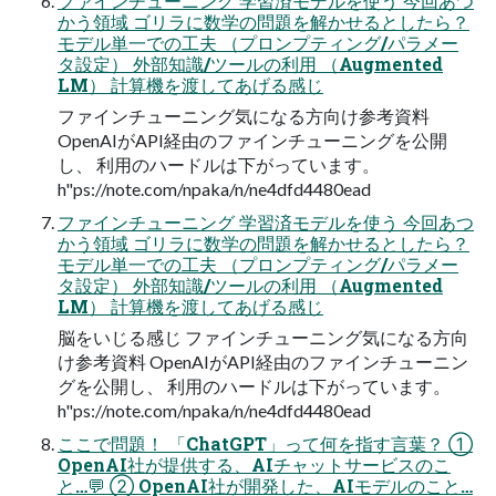
ファインチューニング 学習済モデルを使う 今回あつ
かう領域 ゴリラに数学の問題を解かせるとしたら？
モデル単⼀での⼯夫 （プロンプティング/パラメー
タ設定） 外部知識/ツールの利⽤ （Augmented
LM） 計算機を渡してあげる感じ
ファインチューニング気になる⽅向け参考資料
OpenAIがAPI経由のファインチューニングを公開
し、 利⽤のハードルは下がっています。
h"ps://note.com/npaka/n/ne4dfd4480ead
ファインチューニング 学習済モデルを使う 今回あつ
かう領域 ゴリラに数学の問題を解かせるとしたら？
モデル単⼀での⼯夫 （プロンプティング/パラメー
タ設定） 外部知識/ツールの利⽤ （Augmented
LM） 計算機を渡してあげる感じ
脳をいじる感じ ファインチューニング気になる⽅向
け参考資料 OpenAIがAPI経由のファインチューニン
グを公開し、 利⽤のハードルは下がっています。
h"ps://note.com/npaka/n/ne4dfd4480ead
ここで問題！ 「ChatGPT」って何を指す⾔葉？ ①
OpenAI社が提供する、AIチャットサービスのこ
と…💬 ② OpenAI社が開発した、AIモデルのこと…