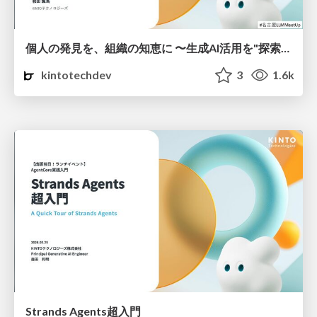
個人の発見を、組織の知恵に 〜生成AI活用を"探索"から"組織の仕組み"へ〜
kintotechdev
3
1.6k
Strands Agents超入門