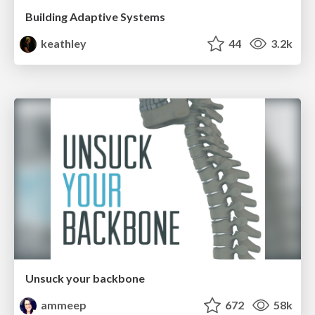
Building Adaptive Systems
keathley
44
3.2k
Unsuck your backbone
ammeep
672
58k