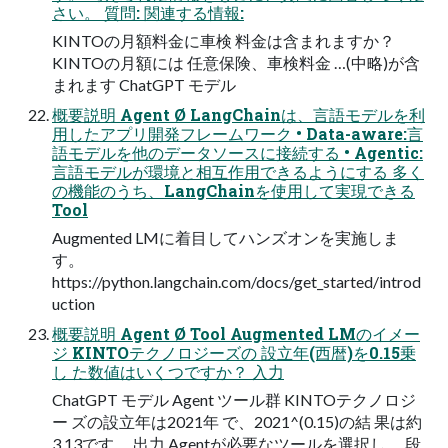
さい。 質問: 関連する情報:
KINTOの⽉額料⾦に⾞検 料⾦は含まれますか？
KINTOの⽉額には 任意保険、⾞検料⾦ …(中略)が含
まれます ChatGPT モデル
概要説明 Agent Ø LangChainは、⾔語モデルを利
⽤したアプリ開発フレームワーク • Data-aware:⾔
語モデルを他のデータソースに接続する • Agentic:
⾔語モデルが環境と相互作⽤できるようにする 多く
の機能のうち、LangChainを使⽤して実現できる
Tool
Augmented LMに着⽬してハンズオンを実施しま
す。
https://python.langchain.com/docs/get_started/introd
uction
概要説明 Agent Ø Tool Augmented LMのイメー
ジ KINTOテクノロジーズの 設⽴年(⻄暦)を0.15乗
し た数値はいくつですか？ ⼊⼒
ChatGPT モデル Agent ツール群 KINTOテクノロジ
ー ズの設⽴年は2021年 で、2021^(0.15)の結 果は約
3.13です。 出⼒ Agentが必要なツールを選択し、 段