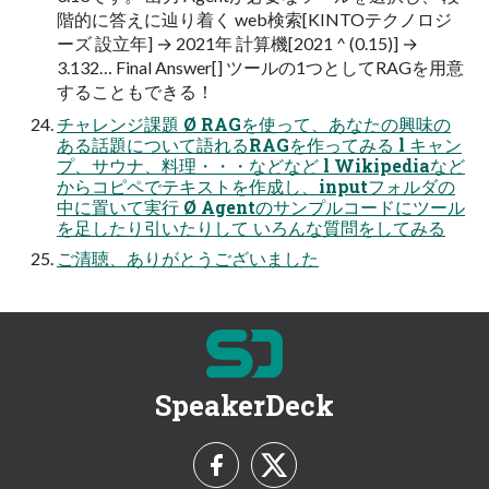
階的に答えに辿り着く web検索[KINTOテクノロジ
ーズ 設⽴年] → 2021年 計算機[2021 ^ (0.15)] →
3.132… Final Answer[] ツールの1つとしてRAGを⽤意
することもできる！
チャレンジ課題 Ø RAGを使って、あなたの興味の
ある話題について語れるRAGを作ってみる l キャン
プ、サウナ、料理・・・などなど l Wikipediaなど
からコピペでテキストを作成し、inputフォルダの
中に置いて実⾏ Ø Agentのサンプルコードにツール
を⾜したり引いたりして いろんな質問をしてみる
ご清聴、ありがとうございました
SpeakerDeck