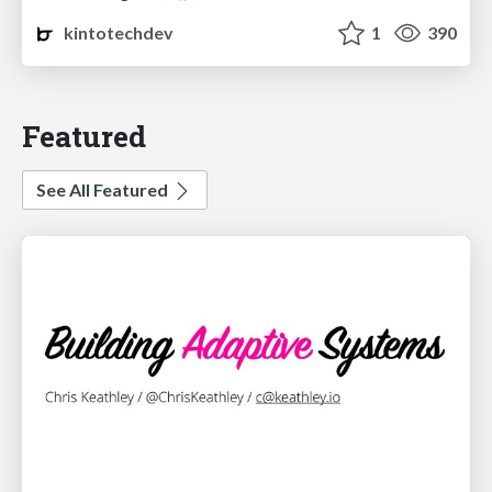
kintotechdev
1
390
Featured
See All Featured