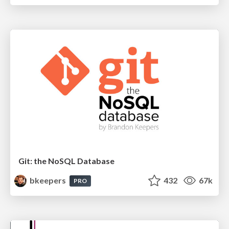
Git: the NoSQL Database
bkeepers
432
67k
PRO