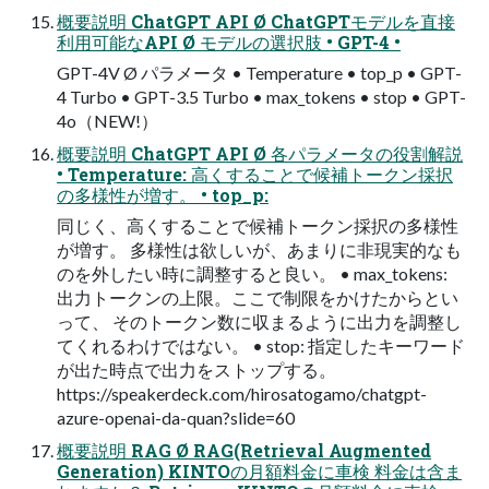
概要説明 ChatGPT API Ø ChatGPTモデルを直接
利⽤可能なAPI Ø モデルの選択肢 • GPT-4 •
GPT-4V Ø パラメータ • Temperature • top_p • GPT-
4 Turbo • GPT-3.5 Turbo • max_tokens • stop • GPT-
4o（NEW!）
概要説明 ChatGPT API Ø 各パラメータの役割解説
• Temperature: ⾼くすることで候補トークン採択
の多様性が増す。 • top_p:
同じく、⾼くすることで候補トークン採択の多様性
が増す。 多様性は欲しいが、あまりに⾮現実的なも
のを外したい時に調整すると良い。 • max_tokens:
出⼒トークンの上限。ここで制限をかけたからとい
って、 そのトークン数に収まるように出⼒を調整し
てくれるわけではない。 • stop: 指定したキーワード
が出た時点で出⼒をストップする。
https://speakerdeck.com/hirosatogamo/chatgpt-
azure-openai-da-quan?slide=60
概要説明 RAG Ø RAG(Retrieval Augmented
Generation) KINTOの⽉額料⾦に⾞検 料⾦は含ま