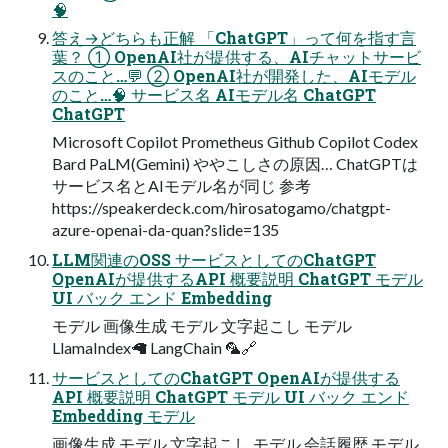
🧠
答え→どちらも正解 「ChatGPT」って何を指す⾔
葉？ ① OpenAI社が提供する、AIチャットサービ
スのこと…💬 ② OpenAI社が開発した、AIモデル
のこと…🧠 サービス名 AIモデル名 ChatGPT
ChatGPT
Microsoft Copilot Prometheus Github Copilot Codex
Bard PaLM(Gemini) ややこしさの原因… ChatGPTは
サービス名とAIモデル名が同じ 参考
https://speakerdeck.com/hirosatogamo/chatgpt-
azure-openai-da-quan?slide=135
LLM関連のOSS サービスとしてのChatGPT
OpenAIが提供するAPI 概要説明 ChatGPT モデル
UI バック エンド Embedding
モデル 画像⽣成 モデル ⽂字起こし モデル
LlamaIndex🦙 LangChain 🦜🔗
サービスとしてのChatGPT OpenAIが提供する
API 概要説明 ChatGPT モデル UI バック エンド
Embedding モデル
画像⽣成 モデル ⽂字起こし モデル 会話履歴 モデル