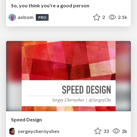
So, you think you're a good person
axbom
2
2.1k
PRO
Speed Design
sergeychernyshev
33
2k