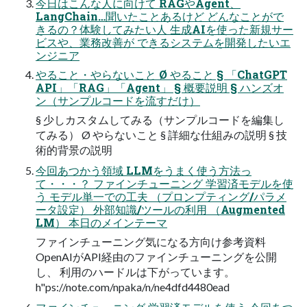
今⽇はこんな⼈に向けて RAGやAgent、
LangChain…聞いたことあるけど どんなことがで
きるの？体験してみたい⼈ ⽣成AIを使った新規サー
ビスや、業務改善が できるシステムを開発したいエ
ンジニア
やること・やらないこと Ø やること § 「ChatGPT
API」「RAG」「Agent」 § 概要説明 § ハンズオ
ン（サンプルコードを流すだけ）
§ 少しカスタムしてみる（サンプルコードを編集し
てみる） Ø やらないこと § 詳細な仕組みの説明 § 技
術的背景の説明
今回あつかう領域 LLMをうまく使う⽅法っ
て・・・？ ファインチューニング 学習済モデルを使
う モデル単⼀での⼯夫 （プロンプティング/パラメ
ータ設定） 外部知識/ツールの利⽤ （Augmented
LM） 本⽇のメインテーマ
ファインチューニング気になる⽅向け参考資料
OpenAIがAPI経由のファインチューニングを公開
し、 利⽤のハードルは下がっています。
h"ps://note.com/npaka/n/ne4dfd4480ead