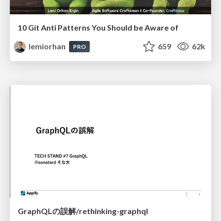
10 Git Anti Patterns You Should be Aware of
lemiorhan
659
62k
PRO
GraphQLの誤解/rethinking-graphql