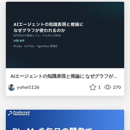
AIエージェントの知識表現と推論に なぜグラフが使われるのか - 記号的AIの復権とニューラルAIとの統合
yohei1126
1
270