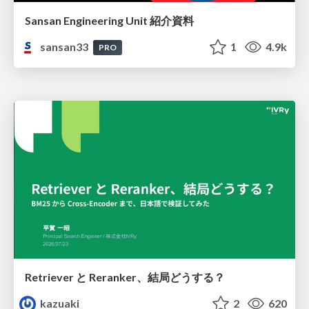
Sansan Engineering Unit 紹介資料
sansan33
1
4.9k
PRO
Retriever と Reranker、結局どうする？
kazuaki
2
620