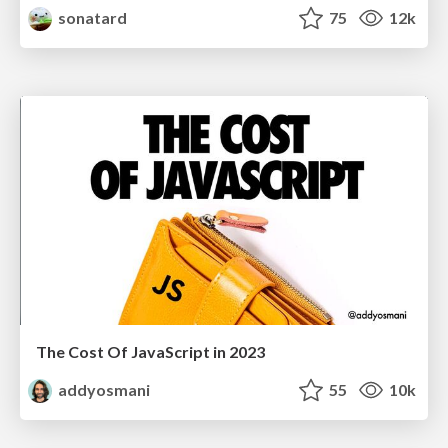
sonatard
75
12k
The Cost Of JavaScript in 2023
addyosmani
55
10k