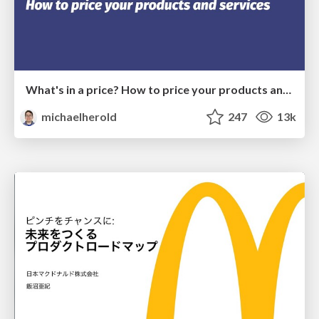
What's in a price? How to price your products and services
michaelherold
247
13k