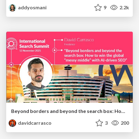
addyosmani
9
2.2k
Beyond borders and beyond the search box: How to win the global "messy middle" with AI-driven SEO
davidcarrasco
3
200