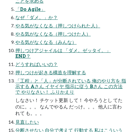
ことを求める
「Do Agile」
なぜ「ダメ。」か？
やる気がなくなる（押しつけられた人）
やる気がなくなる（押しつけた人）
やる気がなくなる（みんな）
押しつけアジャイルは 「ダメ。ゼッタイ。」
END？
どうすればいいの？
押しつけが起きる構造を理解する
「工程」と「人」が分断されている 俺のやり方を 指
示する Aさん イヤイヤ 指示に従う Bさん この方法
で やりなさい！ ふりかえり
しなさい！ チケット更新 して！ 今やろうとし てた
のに。。。 なんでやるん だっけ。。。 他人に言わ
れて も。。。
見直したい
分断させない 自分で考えて 行動する 私はこういう