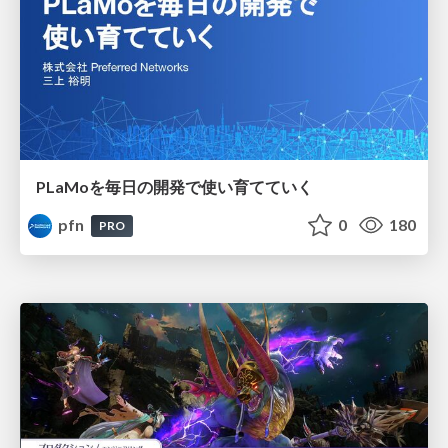
PLaMoを毎日の開発で使い育てていく
pfn
0
180
PRO