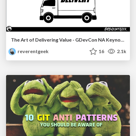
The Art of Delivering Value - GDevCon NA Keynote
reverentgeek
16
2.1k