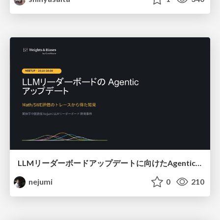
LLMリーダーボードアップデートに向けたAgentic Math_SWEのトレースについて
nejumi
0
210