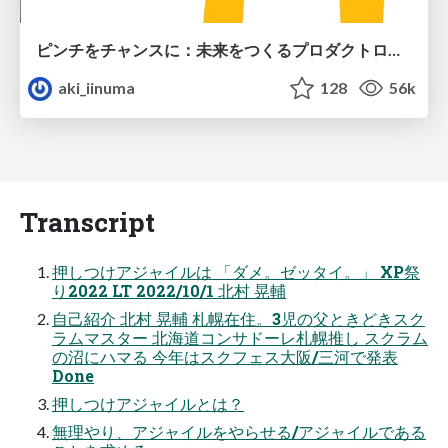
ピンチをチャンスに：未来をつくるプロダクトロードマップ #pmconf2020
aki_iinuma
128
56k
Transcript
押しつけアジャイルは 「ダメ。ゼッタイ。」 XP祭
り2022 LT 2022/10/1 北村 晃輔
自己紹介 北村 晃輔 札幌在住。3児の父ときどきスク
ラムマスター 北海道コンサドーレ札幌推し スクラム
の沼にハマる 今年はスクフェス大阪/三河で発表
Done
押しつけアジャイルとは？
無理やり、アジャイルをやらせる/アジャイルである