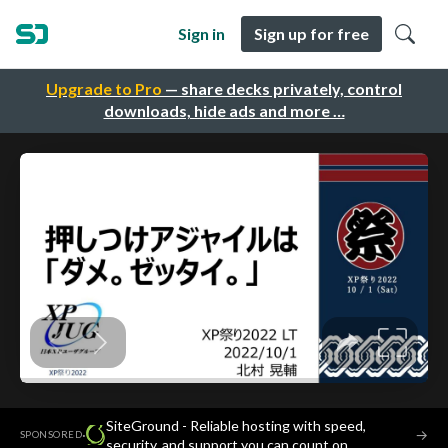
Sign in
Sign up for free
Upgrade to Pro
— share decks privately, control
downloads, hide ads and more …
SiteGround - Reliable hosting with speed,
·
→
SPONSORED
security, and support you can count on.