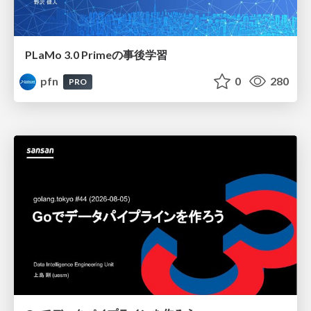
PLaMo 3.0 Primeの事後学習
pfn
0
280
PRO