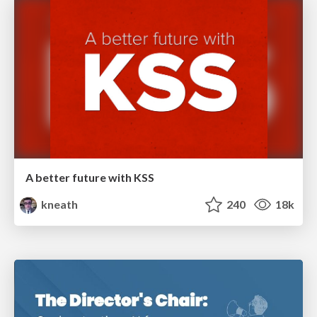
A better future with KSS
kneath
240
18k