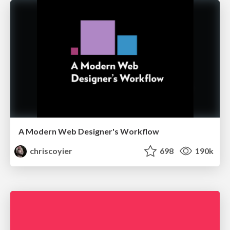
A Modern Web Designer's Workflow
chriscoyier
698
190k