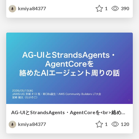
kmiya84377
1
390
AG-UIとStrandsAgents・AgentCoreを<br>絡めたAIエージェント周りの話
kmiya84377
1
120