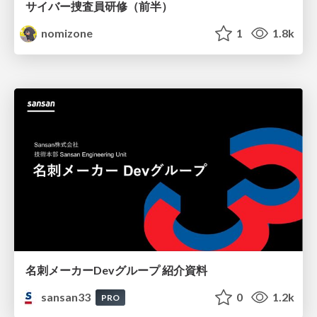
サイバー捜査員研修（前半）
nomizone
1
1.8k
名刺メーカーDevグループ 紹介資料
sansan33
0
1.2k
PRO