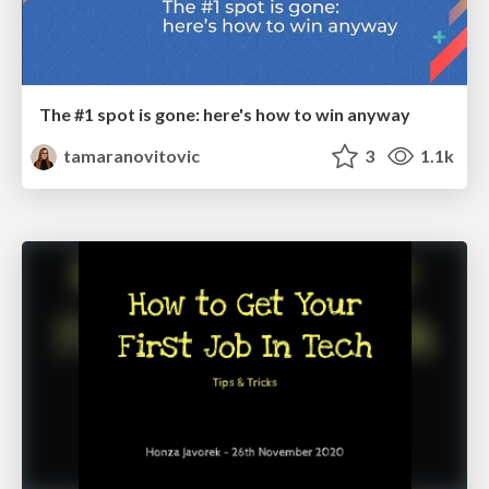
The #1 spot is gone: here's how to win anyway
tamaranovitovic
3
1.1k