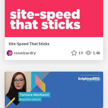
Site-Speed That Sticks
csswizardry
13
1.4k