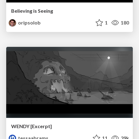
Believing is Seeing
oripsolob
1
180
WENDY [Excerpt]
tessaabrams
11
39k