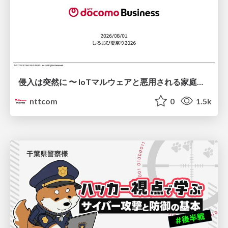
侵入は突然に 〜 IoTマルウェアと悪用される家庭の機器 ～ / When Intrusion Strikes: IoT Malware and the Abuse of Home Devices
nttcom
0
1.5k