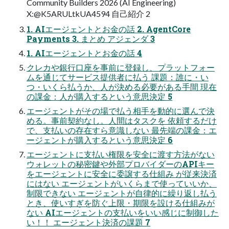
Community Builders 2026 (AI Engineering)
X:@K5ARULtkUA4594 自己紹介 2
1. AIエージェントとお金の話 2. AgentCore
Payments 3. まとめ アジェンダ 3
1. AIエージェントとお金の話 4
クレカや銀行口座を事前に登録し、プラットフォー
ムを通じてサービス提供者に払う 課題：誰に・い
つ・いくら払うか、人が決める必要がある手間 現在
の課金：人が購入するという意思決定 5
エージェントがその場で払う相手を動的に選んで決
める。事前契約なし。人間はタスクを 依頼するだけ
で、支払いの存在すら意識しない 最先端の課金：エ
ージェントが購入するという意思決定 6
エージェントに支払い権限を安全に渡す方法がない
ウォレットの秘密鍵や外部プロバイダーのAPIキー
をエージェントに安全に委譲する仕組み が従来決済
にはない エージェントがいくらまで使っていいか、
制限できない エージェントが自律的に繰り返し払う
とき、使いすぎを防ぐ上限・期限を設ける仕組みが
ない AIエージェントの支払いをいい感じに制御した
い！！ エージェント決済の課題 7