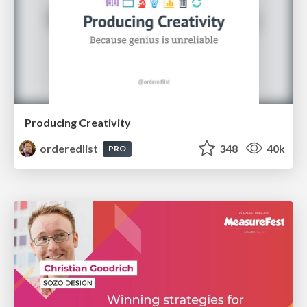
Producing Creativity
orderedlist
348
40k
PRO