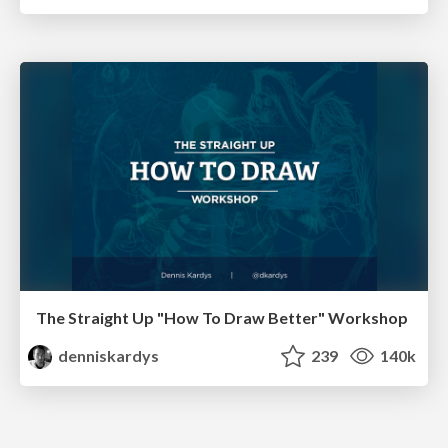
The Straight Up "How To Draw Better" Workshop
denniskardys
239
140k