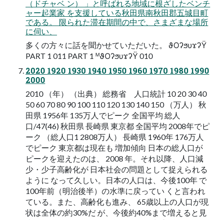
（ドチャベ ン） 」と呼ばれる地域に根ざしたベンチ
ャー起業家 を支援している秋田県南秋田郡五城目町
である。 限られた滞在期間の中で、さまざまな場所
に伺い、
多くの方々に話を聞かせていただいた。 ϑΟʔϧυϫʔΫ
PART 1 011 PART 1 ᴹϑΟʔϧυϫʔΫ 010
2020 1920 1930 1940 1950 1960 1970 1980 1990
2000
2010 （年） （出典） 総務省 人口統計 10 20 30 40
50 60 70 80 90 100 110 120 130 140 150 （万人） 秋
田県 1956年 135万人でピーク 全国平均 総人
口/47(46) 秋田県 長崎県 東京都 全国平均 2008年でピ
ーク （総人口1 2808万人） 長崎県 1960年 176万人
でピーク 東京都は現在も 増加傾向 日本の総人口が
ピークを迎えたのは、 2008 年。それ以降、人口減
少・少子高齢化が 日本社会の問題として捉えられる
ように なって久しい。日本の人口は、今後100年 で
100年前（明治後半）の水準に戻ってい くと言われ
ている。また、高齢化も進み、 65歳以上の人口が現
状は全体の約30%だ が、今後約40%まで増えると見