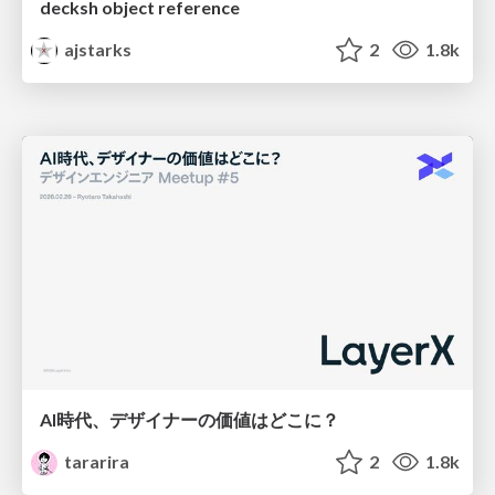
decksh object reference
ajstarks
2
1.8k
AI時代、デザイナーの価値はどこに？
tararira
2
1.8k