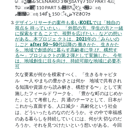
ொຽ೶Ԃ SCENARIO 3 ࣗಈӡసλΫγʔ 107 PART 4ɹ๛͔
ͳொͷ͸͡Ί͔ͨ 110 PART 5ɹ฻Β͠Λݟ͚ͭʹߦཱྀ͘ খ඿ொฤ
ޒ৓໨ொฤ 148 ͋ͱ͕͖ 150 ڞ࠵ऀϓϩϑΟʔϧ
デザインリサーチの案件も多いKOELでは「独自の
視点を 持っていたい」 「外部の方、学生の方と一緒
に探索をする ことで、視野を広げたい」などの想い
がある。本プロジェ クトは、2021年の「みらいの
しごと after 50〜50代以降の 働きかた、生きかた
を、地域で創造的に暮らす高齢者に学 び、構想す
る〜」プロジェクトの第２弾として実施した。 今年
は、地域創生に目を向け、持続可能な地域に必要不
可
欠な要素が何かを模索すべく、 「生きるキャピタ
ル 〜人 やまちの豊かさとは何か 地域で共有され
る知識や資源 から読み解き、構想する〜」として実
施したフィールド ワークを、 「豊かな町のはじめか
た」として考察した。共 通のテーマとして、日本が
これから直面する、人口減少・ 高齢化という社会
は、どういったものなのだろうか。そ の中で幸福感
のある暮らしを持続していくには、何が大 切なのだ
ろうか。それを見つけたいという想いがある。 今回