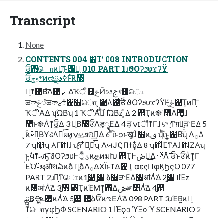
Transcript
None
CONTENTS 004 ͸͡Ίʹ 008 INTRODUCTION
ਓ΍ொͷ๛͔͞ͱ͸Կ͔ 010 PART 1ɹϑΟʔϧυϫʔΫ
ਓޱݮগͷઌߦࣄྫͱͯ͠ͷ஍ํ
๛͔ͳ฻Β͠ํΛ໛ࡧ͢ΔҠॅऀ ௕࡚ݝӢઋࢢখ඿ொ
ळాݝೆळా܊ޒ৓໨ொ ͓࿩Λ࢕ͬͨਓͨͪ ϑΟʔϧυϫʔΫͰݟ͚ͭͨ஍Ҭͷ๛͔͞
ҠॅऀʹΑΔ ʮΏΒ͗ʯ 1 ҠॅऀʹΑͬͯىͬͨ͜ lΏΒ͗z ͕͋Δ 2 ஍Ҭͷ֎ʹ໨Λ޲͚ͯɺ
಺ͱ֎Λͭͳ͙ਓ͕͍Δ 3 ֎͔Β΍͖ͬͯͨਓΛड͚ೖΕΔ 4 ੜ׆ݍ͕ॏͳΓɺ ଟ༷ͳग़ձ͍͕ੜ·ΕΔ 5
͓ۚͷࢿຊ͔ΒҰઢΛըͨ͠ผͷܦࡁݍ͕ଘࡏ͢Δ 6 ͪΐͬͱͻͱख͔͚ؒͯɺ ࣗ෼ͷࢥ͏ ʮͪΐͬͱ͍͍฻Β͠ʯ Λ࡞Δ
7 ʮ΂͖ʯ ΑΓ΋ɺ ʮָͦ͠͏ ɾ ͋ͬͨํ͕ྑͦ͞͏ʯ ΛબͿϚΠϯυ͕͋Δ 8 ʮ΍ͬͯΈͳΑɺ ΍Ζ͏Αʯ
ͱ͍͏ࣗવͳޙԡ͠ ϑΟʔϧυͰؾ͍ͮͨੈͷதͷมԽ ஍ҬͰڞ༗͢Δࢿ࢈Λ࣋ͭ ਓͱਓͷͭͳ͕Γ
่ΕΏ͘ࢿຊओٛલఏͷࣾձ ৽͍ࣾ͠ձΛ࡞ΔΧΪͱͳΔ஍Ҭ αεςΠφϏϦςΟ 077
PART 2ɹ๛͔ͳொͷ࢓ֻ͚ ࢓ֻ͚1 ձ࿩͕ੜ·ΕΔ৔ॴΛͭ͘Δ ࢓ֻ͚2 lاΈz
ͷ৔ॴΛͭ͘Δ ࢓ֻ͚3 ஍ҬͷΈΜͳ͕࢖͑Δڞ༗෺Λͭ͘Δ ࢓ֻ͚4
ྺ࢙͔ΒҾ͖ܧ͙΋ͷΛͭ͘Δ ࢓ֻ͚5 ౎ձਓͷಌΕΛͭ͘Δ 098 PART 3ɹΈΒ͍ͷ๛͔
ͳொγφϦΦ SCENARIO 1 اΈϙο ϓΞο ϓ SCENARIO 2