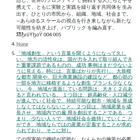
携えて、ともに実験と実践を繰り返す共同体を 生み
出す。ひとりの市民から、組織、地域、社会まで。
—あらゆるス ケールの視点を行き来しながら新たな
可能性を紡ぎ上げ、パブリック を編み直す。
גࣜձࣾϦɾύϒϦοΫ 004 005
None
「地域創生」という言葉を聞くようになって久し
い。 地方の活性化は、国が力を入れて取り組んでき
た重要課題であるものの、成功 事例はまだ少ないよ
うに見える。時には、言葉ばかりが先行し、大規模
な都市 開発や、巨大商業施設の建設など、都心部の
一部を地方に移植するような創生 プランも少なくな
い。 今、地域が直面している問題は、大きく２点あ
ると言われている。 １つ目は、超高齢化・人口減少
が進んでいく社会で、持続可能な都市・地域を 形成
しなくてはならないこと。２つ目は、地域産業を成
長させ、地域内での雇 用を創出することである。つ
まり、少ない人々で、地域社会を維持していくこ と
ができ、地域ならではの産業が定着することが求め
られており、そこに対し
ての現実的で継続が可能な、なんらかの施策が必要