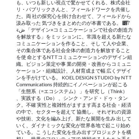
も、いつも新しい視点で驚かせてくれる、株式会社
リ・パブリックさんと、フィールドワークを共催し
た。両 社の探究心を掛け合わせて、フィールドから
汲み取った 気づきをまとめたのが本書である。 ͸͡Ίʹ
ڞ࠵ 「デザイン×コミュニケーションで社会の創造力
を解放する」をミッ ションに、常識を超える新たな
コミュニケーションを作ること、そし て人や企業、
その集合体である社会全体の創造力を解放すること
を使 命とするNTTコミュニケーションのデザイン組
織。ビジョン策定や事 業の開発・改善からコミュニ
ケーション・組織設計、人材育成まで幅 広くデザイ
ンを手がけている。 KOEL DESIGN STUDIO by NTT
Communications 持続的にイノベーションが起こる
「生態系（=エコシステム） 」を研究 し（Think）
、実践する（Do） 、シンク・アンド・ドゥ・タン
ク。不確 実性と複雑性がますます高まる社会・経済
の中で、セクターを超えて 協働し、それぞれの資源
や技術、文化を編み上げ、新たな展開を生み 出して
いく、ダイナミックな変化が世界各地で起こり始め
ている。こ うした変化を生み出すプロジェクトを構
想し、世界のフロンティアで 挑戦する人たちと手を