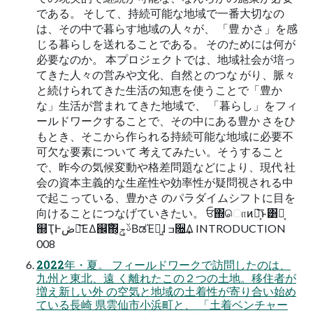
である。 そして、持続可能な地域で一番大切なの
は、その中で暮らす地域の人々が、 「豊 かさ」を感
じる暮らしを送れることである。 そのためには何が
必要なのか。 本プロジェクトでは、地域社会が培っ
てきた人々の営みや文化、自然とのつな がり、脈々
と続けられてきた生活の知恵を使うことで「豊か
な」生活が営まれ てきた地域で、 「暮らし」をフィ
ールドワークすることで、その中にある豊か さをひ
もとき、そこから作られる持続可能な地域に必要不
可欠な要素について 考えてみたい。そうすること
で、昨今の気候変動や格差問題などにより、現代 社
会の資本主義的な生産性や効率性が疑問視される中
で起こっている、豊かさ のパラダイムシフトに目を
向けることにつなげていきたい。 ਓ΍ொͷ๛͔͞ͱ͸Կ͔
஍ҬͰڞ༗͞ΕΔ஌ࣝ΍ࢿݯ͔ΒಡΈղ͖ɺ ߏ૝͢Δ INTRODUCTION
008
2022年・夏。 フィールドワークで訪問したのは、
九州と東北、遠 く離れたこの２つの土地。移住者が
増え新しい外 の空気と地域の土着性が寄り合い始め
ている長崎 県雲仙市小浜町と、 「土着ベンチャー