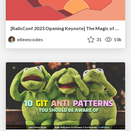
[RailsConf 2023 Opening Keynote] The Magic of Rails
eileencodes
31
10k