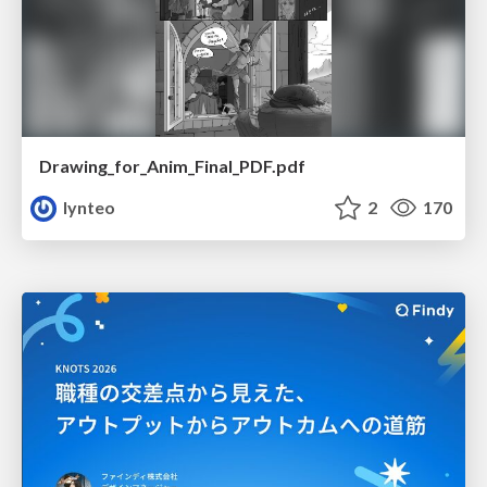
Drawing_for_Anim_Final_PDF.pdf
lynteo
2
170