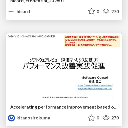
hicard_credential_202601
hicard
0
270
Accelerating performance improvement based on a software review evaluation matrix
kitanosirokuma
0
270