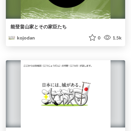
能登畠山家とその家臣たち
kojodan
0
1.5k