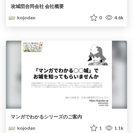
攻城団合同会社 会社概要
kojodan
0
4.6k
マンガでわかるシリーズのご案内
kojodan
1
1.1k