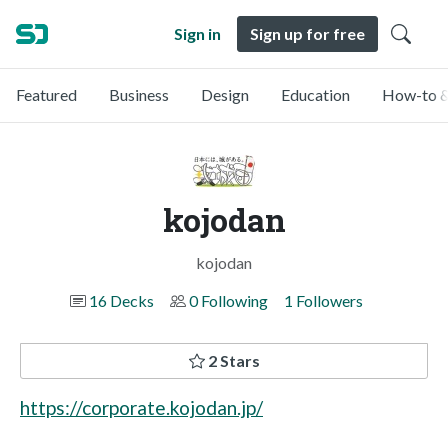
Sign in
Sign up for free
Featured
Business
Design
Education
How-to &
kojodan
kojodan
16 Decks
0 Following
1 Followers
2 Stars
https://corporate.kojodan.jp/