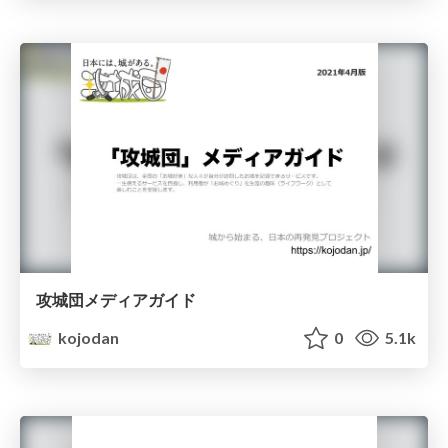
攻城団メディアガイド
kojodan
0
5.1k