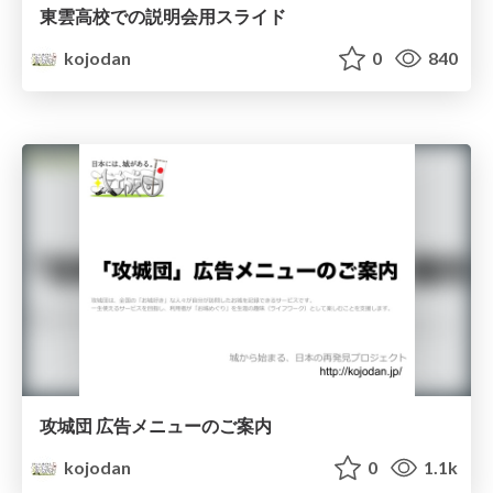
東雲高校での説明会用スライド
kojodan
0
840
攻城団 広告メニューのご案内
kojodan
0
1.1k