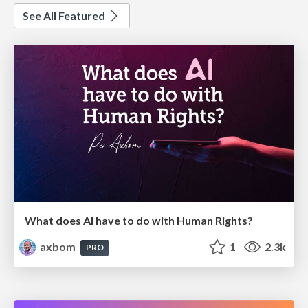
See All Featured
What does AI have to do with Human Rights?
axbom
1
2.3k
PRO