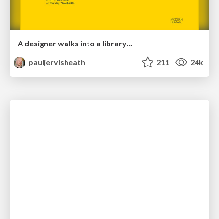
A designer walks into a library…
pauljervisheath
211
24k