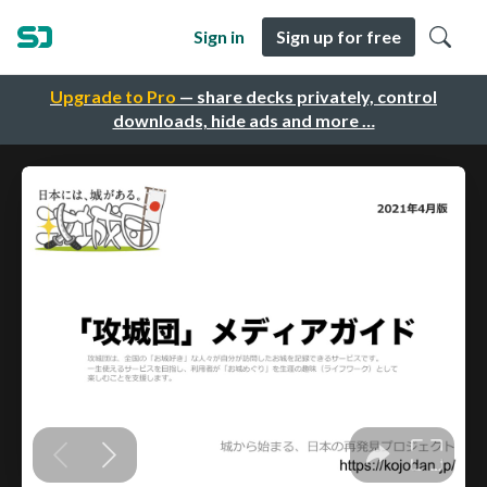
Sign in
Sign up for free
Upgrade to Pro
— share decks privately, control
downloads, hide ads and more …