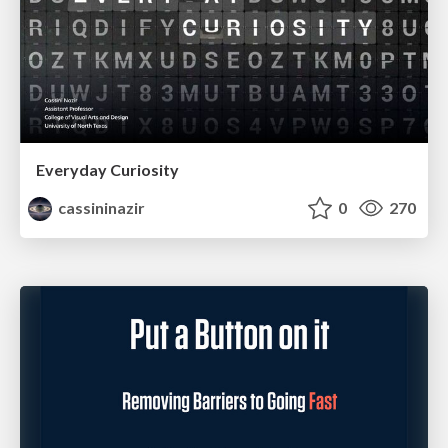
Everyday Curiosity
cassininazir
0
270