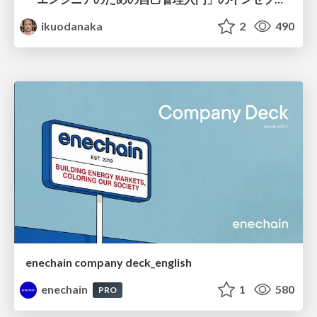
ikuodanaka
2
490
enechain company deck_english
enechain
1
580
PRO