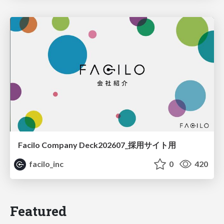
Facilo Company Deck202607_採用サイト用
facilo_inc
0
420
Featured