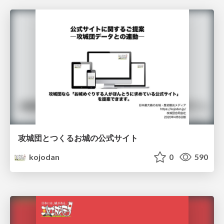
攻城団とつくるお城の公式サイト
kojodan
0
590