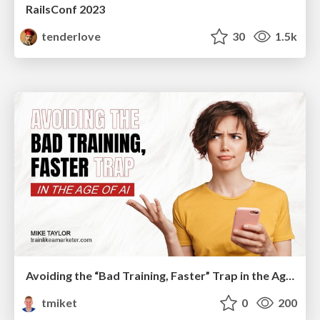
RailsConf 2023
tenderlove
30
1.5k
Avoiding the “Bad Training, Faster” Trap in the Age of AI
tmiket
0
200