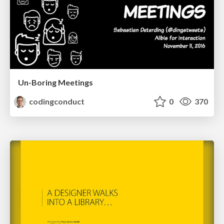
Un-Boring Meetings
codingconduct
0
370