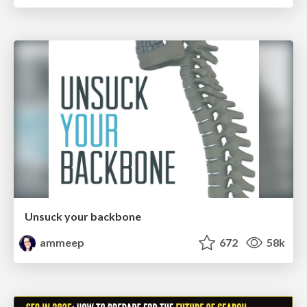
Unsuck your backbone
ammeep
672
58k