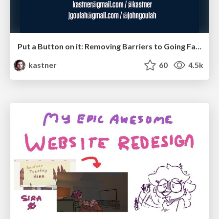
Put a Button on it: Removing Barriers to Going Fast.
kastner
60
4.5k