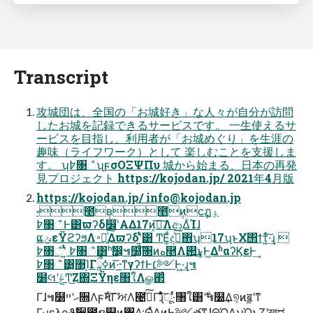
Transcript
攻城団は、全国の「お城好き」な⼈々が⾃分が訪問
したお城を記録できるサービスです。 ⼀⽣使えるサ
ービスを⽬指し、利⽤者が「お城めぐり」を⽣涯の
趣味（ライフワーク）として 楽しむことを⽀援しま
す。 ʮ߈৓ஂʯϝσΟΞΨΠυ 城から始まる、⽇本の再発
⾒プロジェクト https://kojodan.jp/ 2021年4⽉版
https://kojodan.jp/
info@kojodan.jp
˞೥݄ʙ೥݄ͷϲ݄ฏۉ
߈৓ஂͰ͸ϖʔδ෼ׂʹΑΔ17ͷ͔͞૿͠Λආ͚ΔͨΊɺ
ແݶεΫϩʔϧΛ࠾༻͍ͯ͠Δϖʔδʹ͍ͭͯ͸ ͲΕ͚ͩදࣔͯ͠΋ʮ17ʯͱΧ΢ϯτ͍ͯ͠·͢ɻ 
߈৓ஂʹ͍ͭͯ ߈৓ஂ͸ʰࣗ෼͕๚໰͓ͨ͠৓ͷه࿥Λ࢒͢͜ͱ͕Ͱ͖ΔʱαʔϏεͰ͢
߈৓ஂ͸͓৓Ί͙Γཱྀߦͷ͞·͟·ͳγʔϯͰ׆༻Ͱ͖·͢ɻ๚
໰લʹݟͲ͜Ζ΍ΞΫηε৘ใΛௐ΂ͨ
Γɺ๚໰ޙʹײ૝ΛϝϞͨ͠ΓࣸਅΛ౤ߘͨ͠Γɻͦ͏ͯ͠ू·ͬͨ৘ใ͸࣍ʹ๚໰͢Δ୭͔ͷॿ͚ʹͳ
Γ·͢ɻελοϑࣗ਎͕೔ຊ֤஍ͷ͓৓Λ·Θ͍ͬͯΔͷͰ࣮༻తͳɺ͍ΘΏΔʮ͔Ώ͍ͱ͜Ζʹख͕ಧ