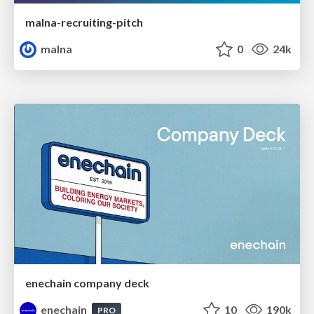
malna-recruiting-pitch
malna
0
24k
enechain company deck
enechain
10
190k
PRO