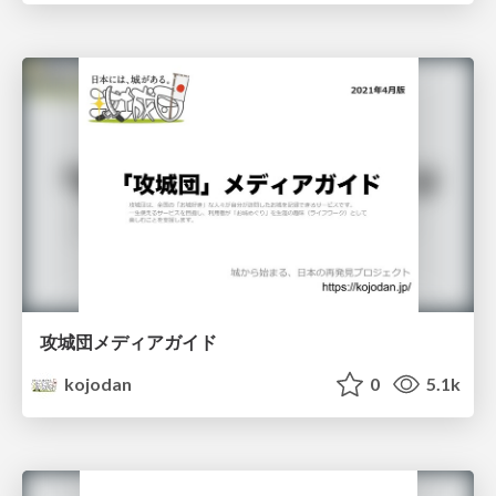
攻城団メディアガイド
kojodan
0
5.1k