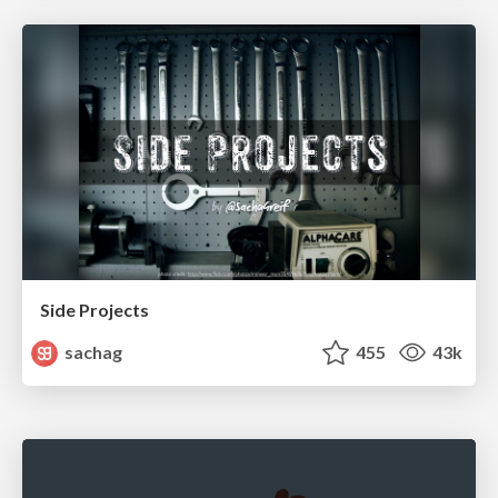
Side Projects
sachag
455
43k