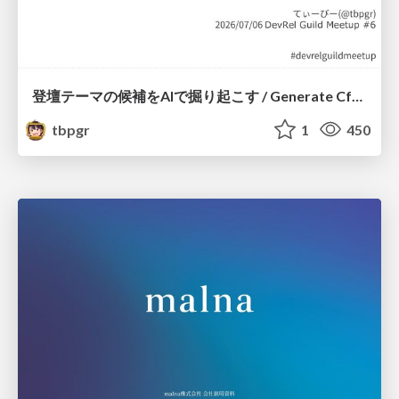
登壇テーマの候補をAIで掘り起こす / Generate CfP Ideas via-AI
tbpgr
1
450