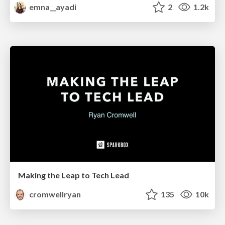
emna__ayadi
2
1.2k
Making the Leap to Tech Lead
cromwellryan
135
10k