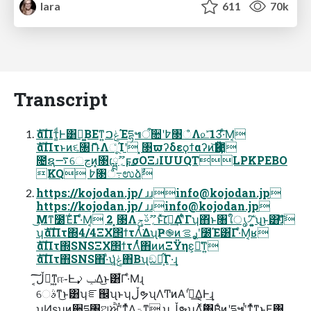
lara
611
70k
Transcript
ެࣜαΠτ͚ͩͰ͸ಧ͚ΒΕͳ͍ݟࠐΈདྷ๚ऀ૚ʹ߈৓ஂΛ௨ͯ͡13͠·ͤΜ͔
ެࣜαΠτͱͷ૬৐ޮՌΛૂ͏ͨΊʹ ͓৓ϖʔδεϙϯαʔͷ͝Ҋ಺
೔ຊ࠷େڃͷ͓৓ɾྺ࢙؍ޫϝσΟΞɹIUUQTLPKPEBO
KQ ߈৓ஂ߹ಉձࣾ
https://kojodan.jp/ ɹɹ
info@kojodan.jp

https://kojodan.jp/ ɹɹ
info@kojodan.jp

͜Μͳ೰Έ͋Γ·ͤΜ͔ 2 ͓৓Λ؍ޫࢿݯͱͯ͠׆༻͢Δʹ͋ͨΓʮ΋ͬͱ৘ใൃ৴ͨ͠΄͏͕͍͍ʯ͜ͱ͸֮ࣗͭͭ͠ɺ
ʮެࣜαΠτ΍4/4ΞΧ΢ϯτΛͭ͘ΔʯҎ֎ͷࢪࡦʹ͓೰Έ͸͋Γ·ͤΜ͔ʁ
ެࣜαΠτ΍SNSΞΧ΢ϯτΛͭͬͨ͘΋ͷͷΞΫηε͕૿͑ͳ͍
ެࣜαΠτ΋SNS΋·ͣʮݟ͚ͭͯ΋Β͏ʯඞཁ͕͋Γ·͢ɻ
େࣄͳ͜ͱ͸ʮೝ஌ʯͱʮڵຯʯΛͲͷΑ͏ʹ֫ಘ͢Δ͔Ͱ͢ɻ
ʮ͍͍Ͷʂʯͷ਺͕དྷ৓ଅਐʹͭͳ͕͍ͬͯΔؾ͕͠ͳ͍ ʮڵຯʯΛ࣋ͬͯ΋Β͑ͨͷʹདྷ๚ʹͭͳ͕ͬͯͳ͍ͱ͢Ε͹