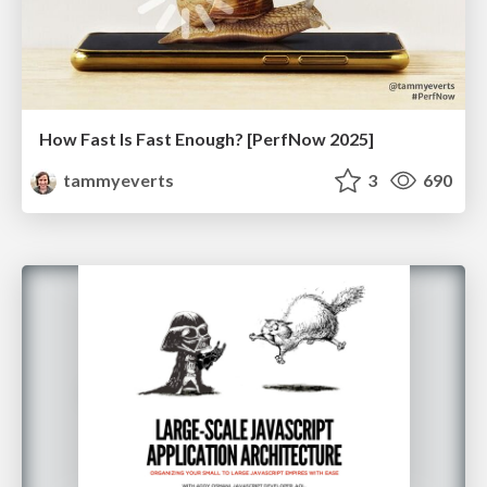
How Fast Is Fast Enough? [PerfNow 2025]
tammyeverts
3
690