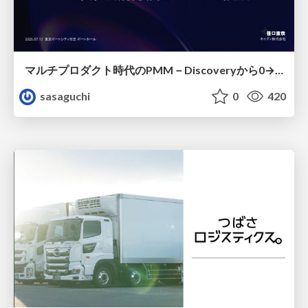
マルチプロダクト時代のPMM－Discoveryから0→1、Expansionまで フェーズで変わる期待役割とアサインの設計図
sasaguchi
0
420