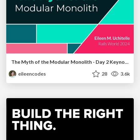
The Myth of the Modular Monolith - Day 2 Keynote - Rails World 2024
eileencodes
28
3.6k