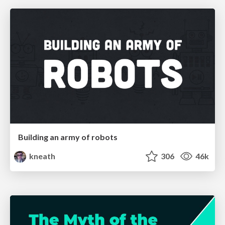
Building an army of robots
kneath
306
46k