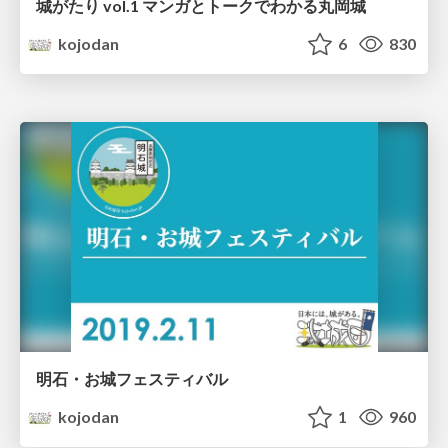
城がたり vol.1 マンガとトークでわかる丸岡城
kojodan
6
830
明石・お城フェスティバル
kojodan
1
960