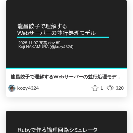
龍昌餃子で理解するWebサーバーの並行処理モデル - 東葛.dev #9
kozy4324
1
320