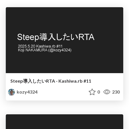
Steep導入したいRTA - Kashiwa.rb #11
kozy4324
0
230