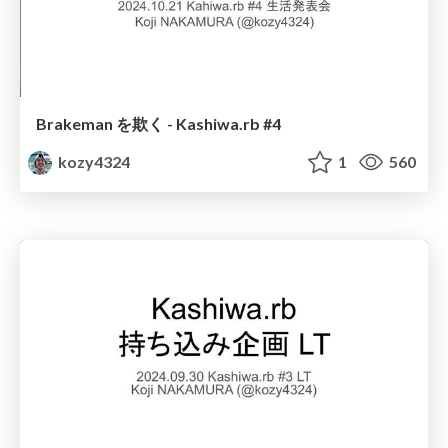
Brakeman を欺く - Kashiwa.rb #4
kozy4324
1
560