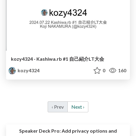
kozy4324 - Kashiwa.rb #1 自己紹介LT大会
kozy4324
0
160
‹ Prev
Next ›
Speaker Deck Pro:
Add privacy options and