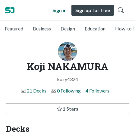
Sign in
Sign up for free
Featured
Business
Design
Education
How-to &
Koji NAKAMURA
kozy4324
21 Decks
0 Following
4 Followers
1 Stars
Decks