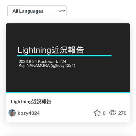
Language
Lightning近況報告
kozy4324
0
270