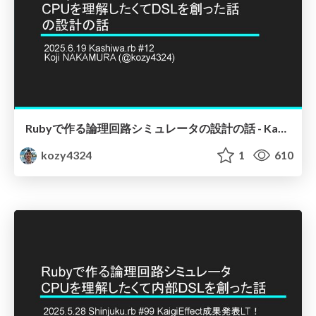
Rubyで作る論理回路シミュレータの設計の話 - Kashiwa.rb #12
kozy4324
1
610