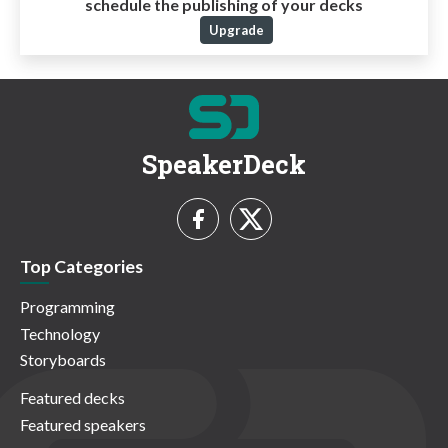
schedule the publishing of your decks
Upgrade
SpeakerDeck
Top Categories
Programming
Technology
Storyboards
Featured decks
Featured speakers