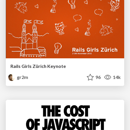
Rails Girls Zürich Keynote
gr2m
96
14k