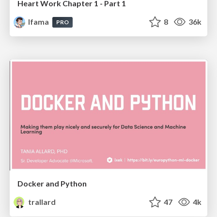
Heart Work Chapter 1 - Part 1
lfama
8
36k
PRO
Docker and Python
trallard
47
4k