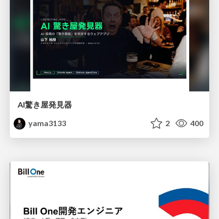
AI驚き屋発見器
yama3133
2
400