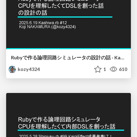
Rubyで作る論理回路シミュレータの設計の話 - Kashiwa.rb #12
kozy4324
1
610