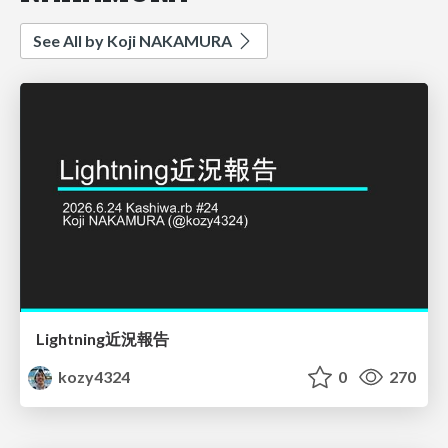
See All by Koji NAKAMURA
Lightning近況報告
kozy4324
0
270