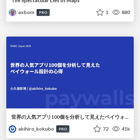
The Spectacular Lies of Maps
axbom
1
880
PRO
世界の人気アプリ100個を分析して見えたペイウォール設計の心得
akihiro_kokubo
72
41k
PRO