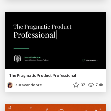
The Pragmatic Product Professional
lauravandoore
37
7.4k