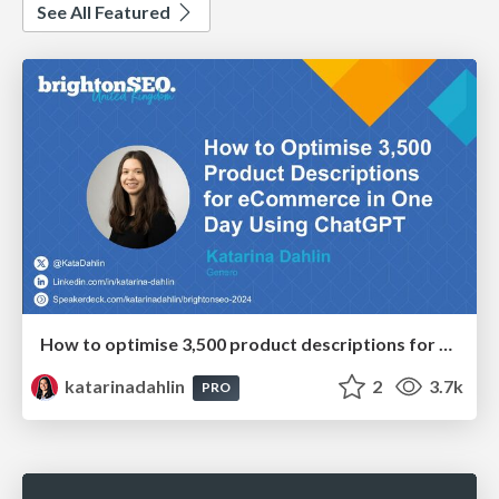
See All Featured
How to optimise 3,500 product descriptions for ecommerce in one day using ChatGPT
katarinadahlin
2
3.7k
PRO