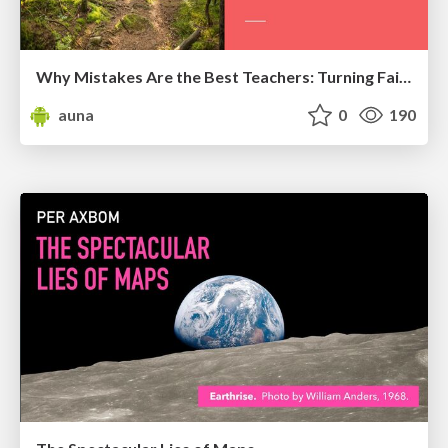
Why Mistakes Are the Best Teachers: Turning Failure into a Pathway for Growth
auna
0
190