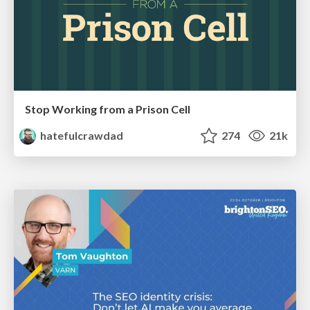
Stop Working from a Prison Cell
hatefulcrawdad
274
21k