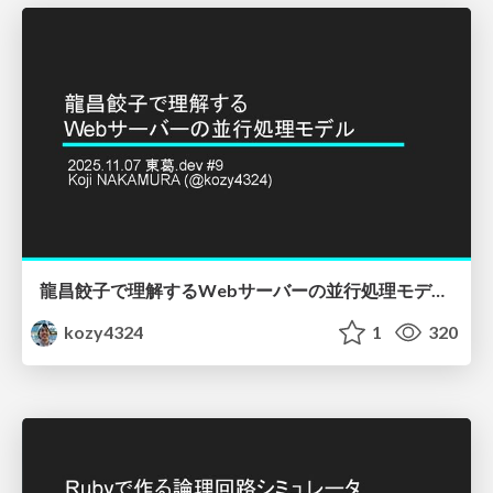
龍昌餃子で理解するWebサーバーの並行処理モデル - 東葛.dev #9
kozy4324
1
320