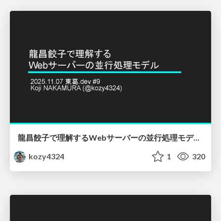
龍昌餃子で理解するWebサーバーの並行処理モデル - 東葛.dev #9
kozy4324
1
320