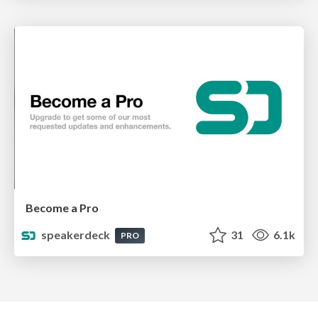
Become a Pro
speakerdeck
31
6.1k
PRO