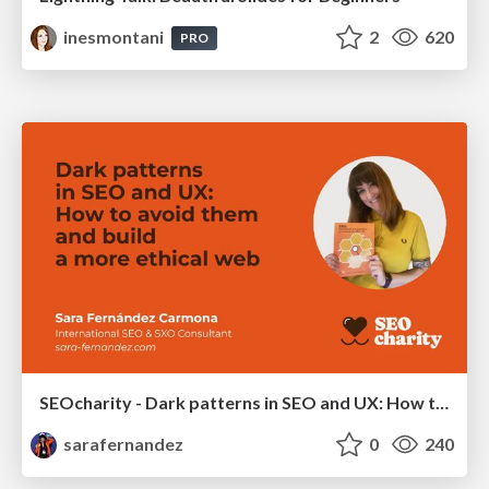
inesmontani
2
620
PRO
SEOcharity - Dark patterns in SEO and UX: How to avoid them and build a more ethical web
sarafernandez
0
240