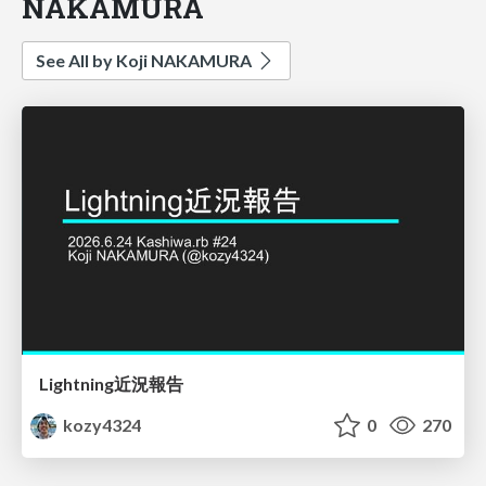
NAKAMURA
See All by Koji NAKAMURA
Lightning近況報告
kozy4324
0
270