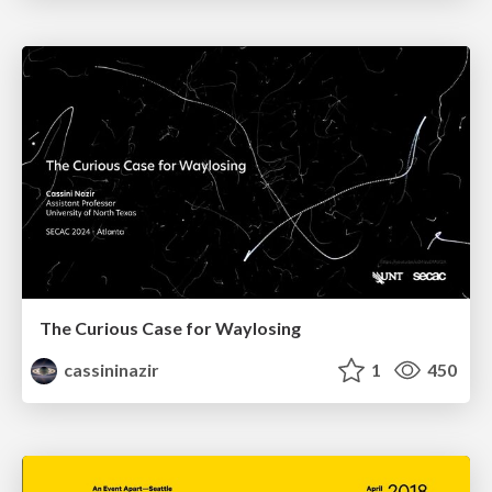
The Curious Case for Waylosing
cassininazir
1
450