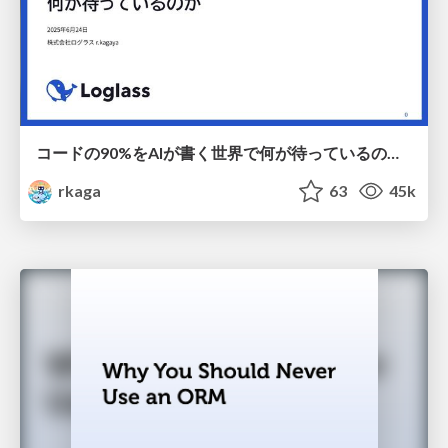
コードの90%をAIが書く世界で何が待っているのか / What awaits us in a world where 90% of the code is written by AI
rkaga
63
45k