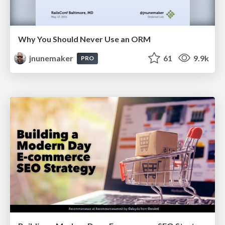
Why You Should Never Use an ORM
jnunemaker
61
9.9k
PRO