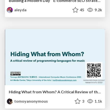
Building a Modern Day E-commerce SEO Strategy
aleyda
45
9.2k
Hiding What from Whom? A Critical Review of the History of Programming languages for Music
tomoyanonymous
3
1.1k