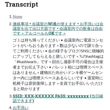
Transcript
None
連絡事項 • 会議室のWifiが使えます • お手洗いは会
議室を出て出口方面です • 会議室内での飲食は自由
です ◦ アルコールもOKです ◦
ゴミは持ち帰ってください • 会議室内に電源コンセ
ントがいちおうあります ◦ 数は少ないので譲り合っ
てご利用ください • 会の様子をブログ/SNSに積極的
にアップしてもらえると嬉しいです ◦ 𝕏のhashtagは
「#kashiwarb」です ◦ 顔出し撮影不可の場合は主催
者までお伝え下さい • パレット柏には喫煙スペース
はありません ◦ 建物出た向かいドンキ横ゲームセン
ター内には喫煙スペースあるらしいです • 退室時に
机椅子は原状復帰します ◦ 全員でお手伝いいただけ
ると助かります
SSID: XXX-XXXXXX PASS: xxxxxxxx (当日確
認できます)
お手洗い