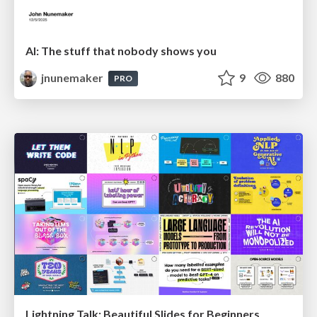
AI: The stuff that nobody shows you
jnunemaker
9
880
PRO
Lightning Talk: Beautiful Slides for Beginners