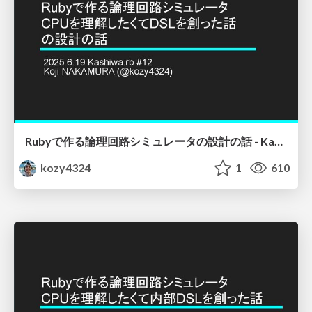
Rubyで作る論理回路シミュレータの設計の話 - Kashiwa.rb #12
kozy4324
1
610