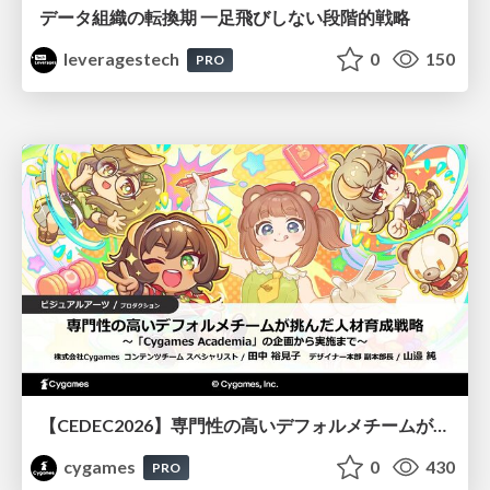
データ組織の転換期 一足飛びしない段階的戦略
leveragestech
0
150
PRO
【CEDEC2026】専門性の高いデフォルメチームが挑んだ人材育成戦略 〜Cygames Academiaの企画から実施まで〜
cygames
0
430
PRO