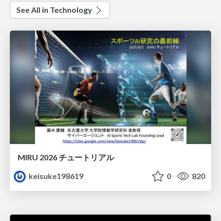
See All in Technology
MIRU 2026 チュートリアル
keisuke198619
0
820