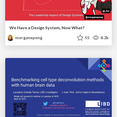
We Have a Design System, Now What?
morganepeng
55
8.2k