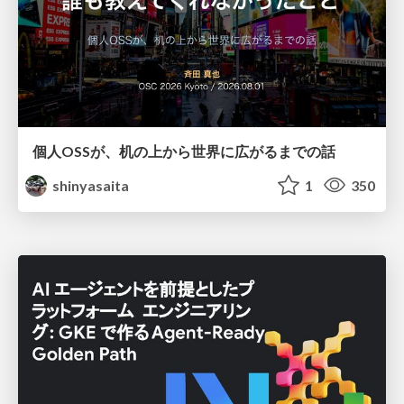
個人OSSが、机の上から世界に広がるまでの話
shinyasaita
1
350