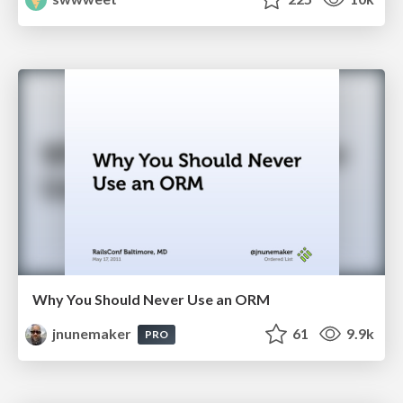
Why You Should Never Use an ORM
jnunemaker
61
9.9k
PRO