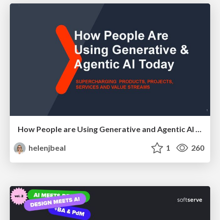
How People are Using Generative and Agentic AI to Supercharge Their Products, Projects, Services and Value Streams Today
helenjbeal
1
260