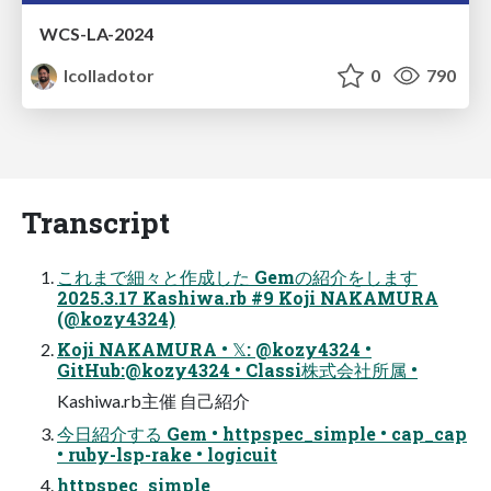
WCS-LA-2024
lcolladotor
0
790
Transcript
これまで細々と作成した Gemの紹介をします
2025.3.17 Kashiwa.rb #9 Koji NAKAMURA
(@kozy4324)
Koji NAKAMURA • 𝕏: @kozy4324 •
GitHub:@kozy4324 • Classi株式会社所属 •
Kashiwa.rb主催 自己紹介
今日紹介する Gem • httpspec_simple • cap_cap
• ruby-lsp-rake • logicuit
httpspec_simple