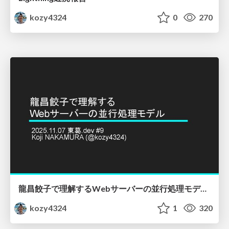
kozy4324
0
270
龍昌餃子で理解するWebサーバーの並行処理モデル - 東葛.dev #9
kozy4324
1
320