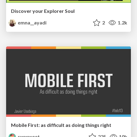
Discover your Explorer Soul
emna__ayadi
2
1.2k
Mobile First: as difficult as doing things right
swwweet
225
10k