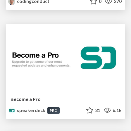
codingconduct
0
270
Become a Pro
speakerdeck
31
6.1k
PRO