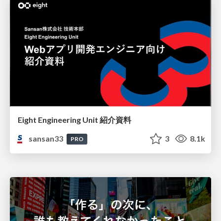
Eight Engineering Unit 紹介資料
sansan33
3
8.1k
PRO