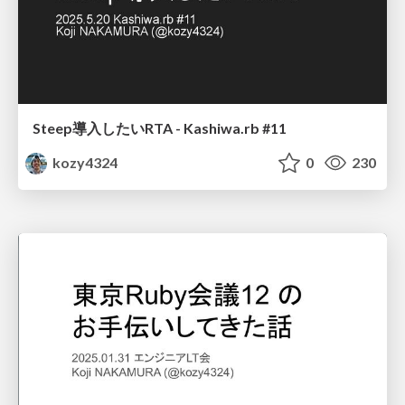
Steep導入したいRTA - Kashiwa.rb #11
kozy4324
0
230