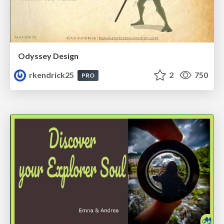
Odyssey Design
rkendrick25
2
750
PRO