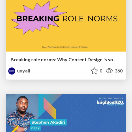
Breaking role norms: Why Content Design is so much more than writing copy - Taylor Woolridge
uxyall
0
360