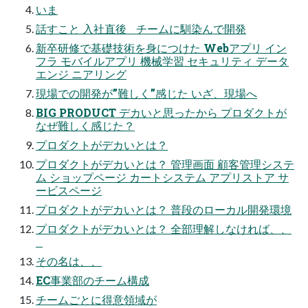
いま
話すこと 入社直後 チームに馴染んで開発
新卒研修で基礎技術を身につけた Webアプリ イン
フラ モバイルアプリ 機械学習 セキュリティ データ
エンジ ニアリング
現場での開発が”難しく”感じた いざ、現場へ
BIG PRODUCT デカいと思ったから プロダクトが
なぜ難しく感じた？
プロダクトがデカいとは？
プロダクトがデカいとは？ 管理画面 顧客管理システ
ム ショップページ カートシステム アプリストア サ
ービスページ
プロダクトがデカいとは？ 普段のローカル開発環境
プロダクトがデカいとは？ 全部理解しなければ、、
その名は、、
EC事業部のチーム構成
チームごとに得意領域が