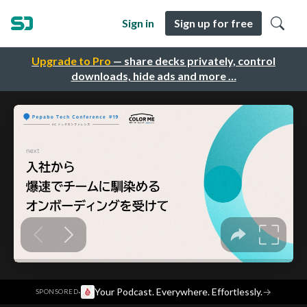
Sign in
Sign up for free
Upgrade to Pro
— share decks privately, control
downloads, hide ads and more …
·
Your Podcast. Everywhere. Effortlessly.
→
SPONSORED