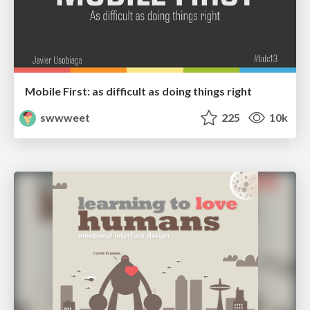
Mobile First: as difficult as doing things right
swwweet
225
10k