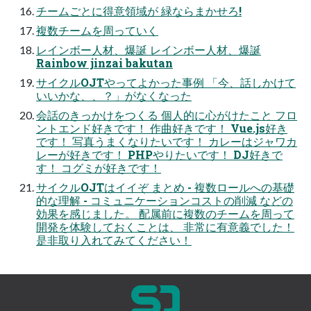
チームごとに得意領域が 緑ならまかせろ!
複数チームを周っていく
レインボー人材、爆誕 レインボー人材、爆誕
Rainbow jinzai bakutan
サイクルOJTやってよかった事例 「今、話しかけて
いいかな、、？」がなくなった
会話のきっかけをつくる 個人的に心がけたこと フロ
ントエンド好きです！ 作曲好きです！ Vue.js好き
です！ 写真うまくなりたいです！ カレーはジャワカ
レーが好きです！ PHPやりたいです！ DJ好きで
す！ コグミが好きです！
サイクルOJTはイイぞ まとめ - 複数ロールへの基礎
的な理解 - コミュニケーションコストの削減 などの
効果を感じました。 配属前に複数のチームを周って
開発を体験しておくことは、 非常に有意義でした！
是非取り入れてみてください！