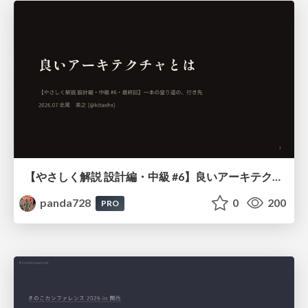
【やさしく解説 設計編・中級 #6】良いアーキテクチャとは ～ 一本の登り道の、行き先 ～
panda728
0
200
PRO