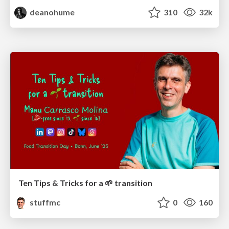
deanohume
310
32k
Ten Tips & Tricks for a 🌱 transition
stuffmc
0
160