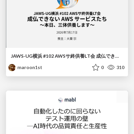
JAWS-UG横浜 #102 AWSサ終供養LT会 成仏できない AWS サービスたち 〜本日、三体供養します〜
maroon1st
0
310