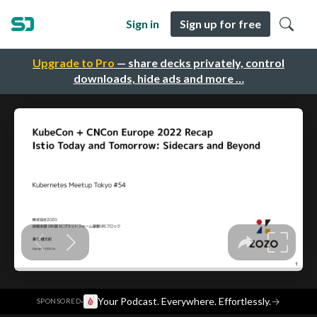
Sign in
Sign up for free
Upgrade to Pro
— share decks privately, control
downloads, hide ads and more …
·
Your Podcast. Everywhere. Effortlessly.
→
SPONSORED