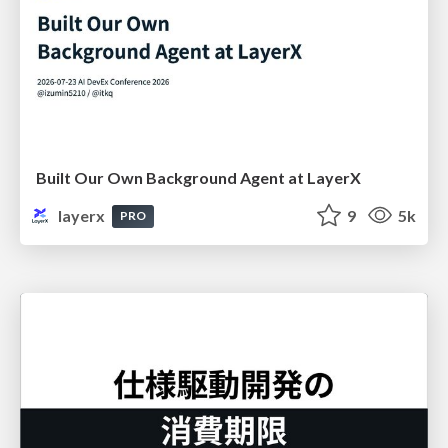
Built Our Own Background Agent at LayerX
layerx
9
5k
PRO