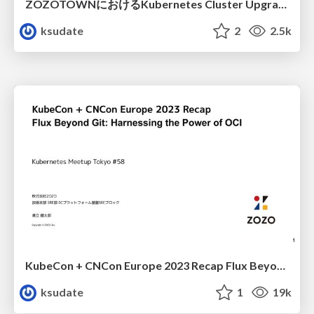
ZOZOTOWNにおけるKubernetes Cluster Upgradeの これまでとこれから
ksudate
2
2.5k
KubeCon + CNCon Europe 2023 Recap Flux Beyond Git: Harnessing the Power of OCI
ksudate
1
19k