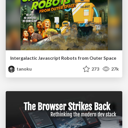
Intergalactic Javascript Robots from Outer Space
tanoku
273
27k