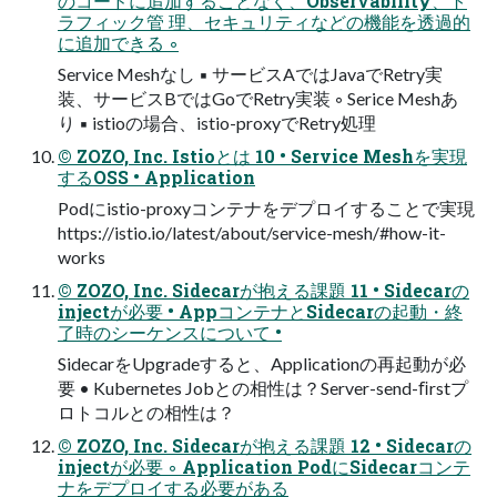
のコードに追加することなく、Observability、ト
ラフィック管 理、セキュリティなどの機能を透過的
に追加できる ◦
Service Meshなし ▪ サービスAではJavaでRetry実
装、サービスBではGoでRetry実装 ◦ Serice Meshあ
り ▪ istioの場合、istio-proxyでRetry処理
© ZOZO, Inc. Istioとは 10 • Service Meshを実現
するOSS • Application
Podにistio-proxyコンテナをデプロイすることで実現
https://istio.io/latest/about/service-mesh/#how-it-
works
© ZOZO, Inc. Sidecarが抱える課題 11 • Sidecarの
injectが必要 • AppコンテナとSidecarの起動・終
了時のシーケンスについて •
SidecarをUpgradeすると、Applicationの再起動が必
要 • Kubernetes Jobとの相性は？Server-send-ﬁrstプ
ロトコルとの相性は？
© ZOZO, Inc. Sidecarが抱える課題 12 • Sidecarの
injectが必要 ◦ Application PodにSidecarコンテ
ナをデプロイする必要がある