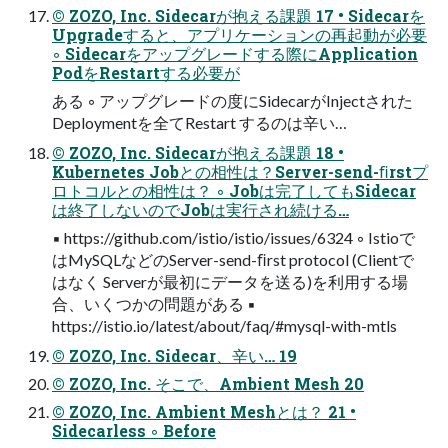
© ZOZO, Inc. Sidecarが抱える課題 17 • Sidecarを
Upgradeすると、アプリケーションの再起動が必要
◦ Sidecarをアップグレードする際にApplication
PodをRestartする必要が
ある ◦ アップグレードの度にSidecarがInjectされた
Deploymentを全てRestart するのは辛い…
© ZOZO, Inc. Sidecarが抱える課題 18 •
Kubernetes Jobとの相性は？Server-send-ﬁrstプ
ロトコルとの相性は？ ◦ Jobは完了してもSidecar
は終了しないのでJobは実行され続ける…
▪ https://github.com/istio/istio/issues/6324 ◦ Istioで
はMySQLなどのServer-send-ﬁrst protocol (Clientで
はなく Serverが最初にデータを送る)を利用する場
合、いくつかの問題がある ▪
https://istio.io/latest/about/faq/#mysql-with-mtls
© ZOZO, Inc. Sidecar、辛い… 19
© ZOZO, Inc. そこで、Ambient Mesh 20
© ZOZO, Inc. Ambient Meshとは？ 21 •
Sidecarless ◦ Before