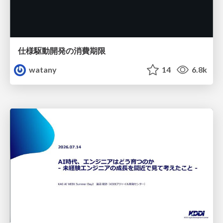
仕様駆動開発の消費期限
watany
14
6.8k