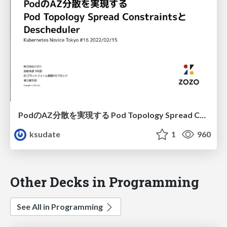
PodのAZ分散を実現する Pod Topology Spread ConstraintsとDescheduler
ksudate
1
960
Other Decks in Programming
See All in Programming