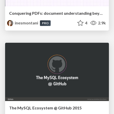
Conquering PDFs: document understanding beyond plain text
inesmontani
4
2.9k
PRO
The MySQL Ecosystem @ GitHub 2015