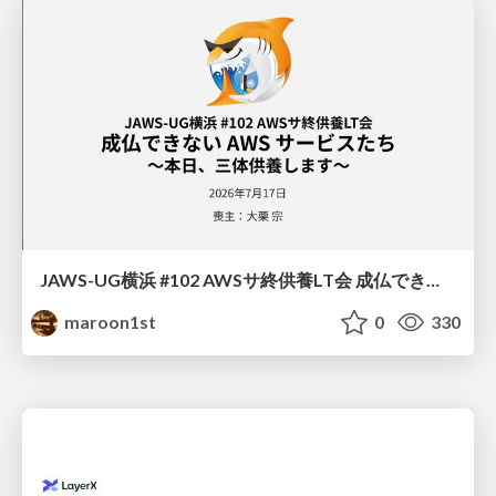
JAWS-UG横浜 #102 AWSサ終供養LT会 成仏できない AWS サービスたち 〜本日、三体供養します〜
maroon1st
0
330