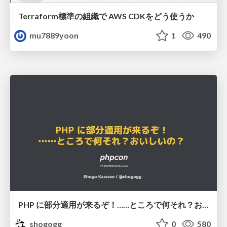
Terraform標準の組織で AWS CDKをどう使うか
mu7889yoon
1
490
PHP に部分適用が来るぞ！……ところで何それ？おいしいの？ #phpcon / phpcon-2026
shogogg
0
580