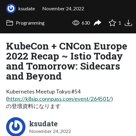
ksudate
November 24, 2022
Programming
630
1
KubeCon + CNCon Europe
2022 Recap ~ Istio Today
and Tomorrow: Sidecars
and Beyond
Kubernetes Meetup Tokyo #54
(
https://k8sjp.connpass.com/event/264501/
)
の登壇資料になります
ksudate
November 24, 2022