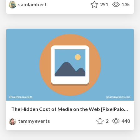
samlambert
251
13k
The Hidden Cost of Media on the Web [PixelPalooza 2025]
tammyeverts
2
440