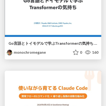
Go言語とトイモデルで学ぶTransformerの気持ち / fukuokago23-transformer
monochromegane
0
160