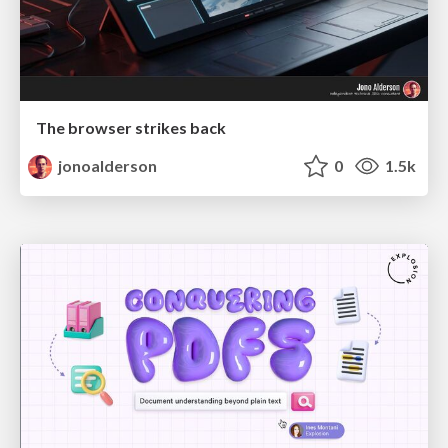
The browser strikes back
jonoalderson
0
1.5k