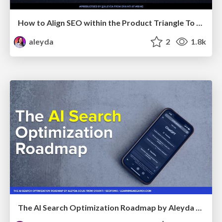
How to Align SEO within the Product Triangle To Get Buy-In & Support - #RIMC
aleyda
2
1.8k
The AI Search Optimization Roadmap by Aleyda Solis