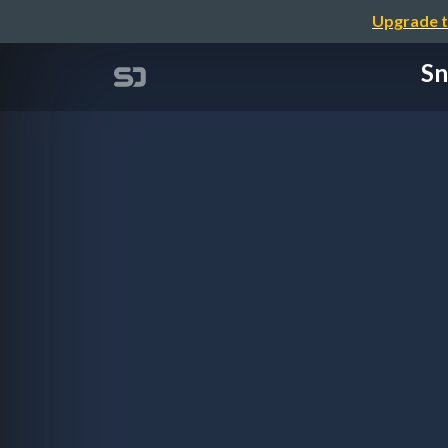
Upgrade t
S